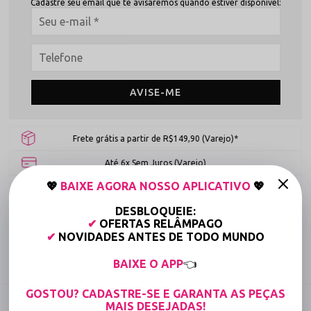
Cadastre seu email que te avisaremos quando estiver disponível:
AVISE-ME
Frete grátis a partir de R$149,90 (Varejo)*
Até 6x Sem Juros (Varejo)
💖
BAIXE AGORA NOSSO APLICATIVO
💖
15% OFF para Compras Acima de R$400,00 (Varejo)
DESBLOQUEIE:
Tabela de medidas
✔
OFERTAS RELÂMPAGO
✔
NOVIDADES ANTES DE TODO MUNDO
Compartilhe:
BAIXE O APP
👈
GOSTOU? CADASTRE-SE E GARANTA AS PEÇAS
DESCRIÇÃO COMPLETA
MAIS DESEJADAS!