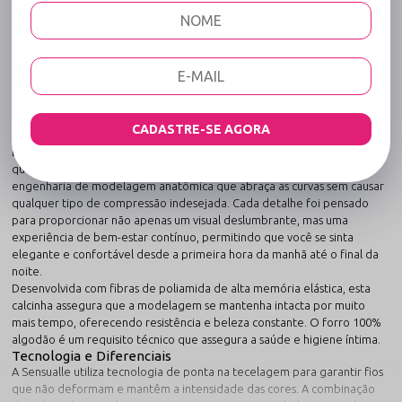
Código identificador (SKU):
219
Calcinha Fio Dental com Franja Atrás - Vou sair
agora - Vermelho
Sofisticação artesanal aliada à tecnologia têxtil de ponta.
A Calcinha Fio Dental com Franja Atrás - Vou sair agora - Vermelho
transcende o conceito de uma simples peça íntima para se tornar uma
CADASTRE-SE AGORA
aliada indispensável na jornada de autoconfiança de cada mulher.
Desenvolvida pela Sensualle Lingerie com um rigoroso padrão de
qualidade, esta peça une a suavidade das fibras premium com uma
engenharia de modelagem anatômica que abraça as curvas sem causar
qualquer tipo de compressão indesejada. Cada detalhe foi pensado
para proporcionar não apenas um visual deslumbrante, mas uma
experiência de bem-estar contínuo, permitindo que você se sinta
elegante e confortável desde a primeira hora da manhã até o final da
noite.
Desenvolvida com fibras de poliamida de alta memória elástica, esta
calcinha assegura que a modelagem se mantenha intacta por muito
mais tempo, oferecendo resistência e beleza constante. O forro 100%
algodão é um requisito técnico que assegura a saúde e higiene íntima.
Tecnologia e Diferenciais
A Sensualle utiliza tecnologia de ponta na tecelagem para garantir fios
que não deformam e mantêm a intensidade das cores. A combinação