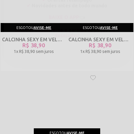
BAIXE O APP
👈
GOSTOU? CADASTRE-SE E GARANTA AS PEÇAS
MAIS DESEJADAS!
ESGOTOU
AVISE-ME
ESGOTOU
AVISE-ME
CALCINHA SEXY EM VELUDO COM ZÍPER - TIRA A MÃO - VERMELHO - REF 524
CALCINHA SEXY EM VELUDO COM ZÍPER - TIRA A MÃO - PRETO - REF 522
R$ 38,90
R$ 38,90
1x
R$ 38,90
sem juros
1x
R$ 38,90
sem juros
CADASTRE-SE AGORA
ESGOTOU
AVISE-ME