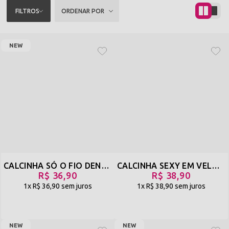
FILTROS
ORDENAR POR
NEW
CALCINHA SÓ O FIO DENTAL EM VELUDO COM LATERAL EM SILICONE - LAMBARI - PRETO - REF 2445
CALCINHA SEXY EM VELUDO COM ZÍPER - TIRA A MÃO - AZUL - REF 523
R$ 36,90
R$ 38,90
1x
R$ 36,90
sem juros
1x
R$ 38,90
sem juros
NEW
NEW