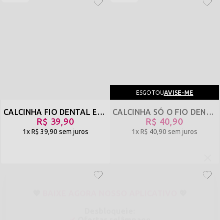
ESGOTOU
AVISE-ME
CALCINHA FIO DENTAL EM VELUDO ANIMAL PRINT COM REGULAGEM - VIRGEM - ONÇA - REF 2911
CALCINHA SÓ O FIO DENTAL EM VELUDO COM REGULAGEM - PANTERA - PRETO - REF 2466
R$ 39,90
R$ 40,90
1x
R$ 39,90
sem juros
1x
R$ 40,90
sem juros
💖
BAIXE AGORA NOSSO APLICATIVO
💖
DESBLOQUEIE:
✔
OFERTAS RELÂMPAGO
✔
NOVIDADES ANTES DE TODO MUNDO