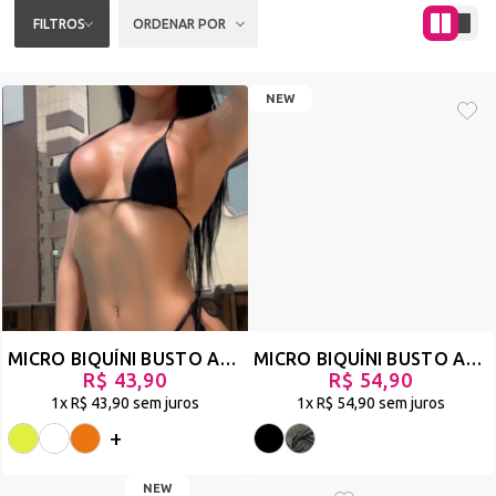
FILTROS
ORDENAR POR
NEW
MICRO BIQUÍNI BUSTO AVULSO EM SUPLEX- PRAIA SENSUAL - LALU
MICRO BIQUÍNI BUSTO AVULSO - LOLA
R$ 43,90
R$ 54,90
1x
R$ 43,90
sem juros
1x
R$ 54,90
sem juros
+
NEW