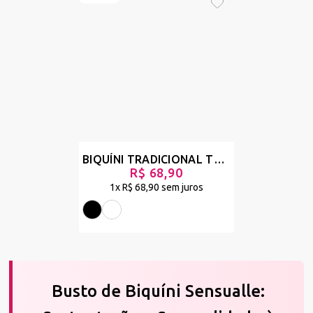
💖
BAIXE AGORA NOSSO APLICATIVO
💖
Desbloqueie:
✔
Ofertas relâmpago
✔
Novidades antes de todo mundo
BAIXE O APP
👈
Gostou? Cadastre-se e garanta as peças mais
desejadas!
BIQUÍNI TRADICIONAL TOP CORTININHA BUSTO AVULSO - SOLENE
R$ 68,90
1x
R$ 68,90
sem juros
Busto de Biquíni Sensualle: