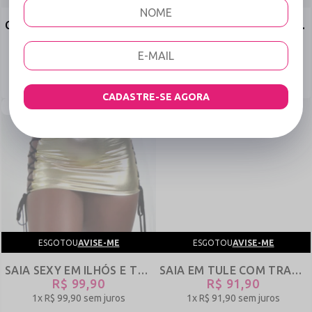
CALCINHA SAIA EM RENDA FIO DENTAL COM LAÇOS - PEGA RAPAZ - VERMELHO - REF 1393
CALCINHA SAIA EM RENDA FIO DENTAL COM LAÇOS - PEGA RAPAZ - PRETO - REF 1392
R$ 53,90
R$ 53,90
1x
R$ 53,90
sem juros
1x
R$ 53,90
sem juros
CADASTRE-SE AGORA
NEW
NEW
ESGOTOU
AVISE-ME
ESGOTOU
AVISE-ME
SAIA SEXY EM ILHÓS E TECIDO METALIZADO - À VONTADE - OURO - REF 3164
SAIA EM TULE COM TRANSPARÊNCIA E PERNEIRA - BRISA - PRETO - REF 2397
R$ 99,90
R$ 91,90
1x
R$ 99,90
sem juros
1x
R$ 91,90
sem juros