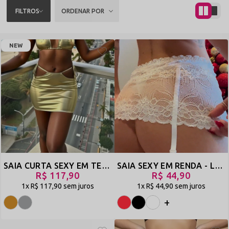
FILTROS
ORDENAR POR
NEW
SAIA CURTA SEXY EM TECIDO METALIZADO - SPANTA
SAIA SEXY EM RENDA - LÁ VOU EU
R$ 117,90
R$ 44,90
1x
R$ 117,90
sem juros
1x
R$ 44,90
sem juros
+