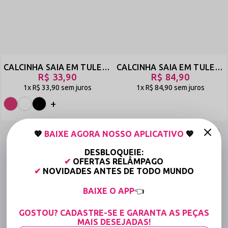
CALCINHA SAIA EM TULE FIO DENTAL - ESPETÁCULO
CALCINHA SAIA EM TULE COM BIJU NO BUMBUM - DAMA - PRETO - REF 1181
R$ 33,90
R$ 84,90
1x
R$ 33,90
sem juros
1x
R$ 84,90
sem juros
+
💖
BAIXE AGORA NOSSO APLICATIVO
💖
DESBLOQUEIE:
✔
OFERTAS RELÂMPAGO
✔
NOVIDADES ANTES DE TODO MUNDO
BAIXE O APP
👈
GOSTOU? CADASTRE-SE E GARANTA AS PEÇAS
MAIS DESEJADAS!