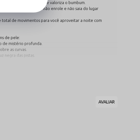
ando uma linha contínua que valoriza o bumbum.
 garantindo que a saia não enrole e não saia do lugar
 total de movimentos para você aproveitar a noite com
ns de pele:
 de mistério profunda.
obre as curvas.
z negra das pistas.
gia em festivais e baladas.
e uso:
ma atmosfera de puro luxo, quebrando a rotina do
usada como sobreposição por cima de hot pants, bodies em
a bacia, evitando esfregar as fibras com força para não puxar
 botões e ganchos de outras roupas pode enroscar na microtela
 o amarelo neon — e resseca as costuras. Deixe secar