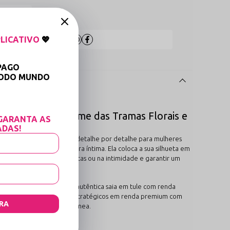
 medidas
LICATIVO
💖
Compartilhe:
PAGO
TODO MUNDO

Combinado ao Charme das Tramas Florais e
GARANTA AS
ADAS!
 definitivo. Desenvolvida detalhe por detalhe para mulheres
fisticação da alta costura íntima. Ela coloca a sua silhueta em
 seu poder pessoal nas pistas ou na intimidade e garantir um
pal é construída como uma autêntica saia em tule com renda
iquecer o design, recortes estratégicos em renda premium com
RA
silhueta de forma instantânea.