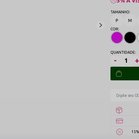
5% À VI
P
M
15%