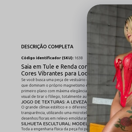
DESCRIÇÃO COMPLETA
Código identificador (SKU):
1638
Saia em Tule e Renda com Transparência J
Cores Vibrantes para Looks de Festival e 
Se você busca uma peça de vestuário que seja a definição pura
que dominam o próprio magnetismo e amam produções cheias de ati
primeiro plano com máxima elegância, permitindo brincar com sob
visual de tirar o fôlego, totalmente autêntico e inesquecível.
JOGO DE TEXTURAS: A LEVEZA DA MICRO-TELA E A
O grande clímax estético e o diferencial revolucionário desta p
transparência, utilizando uma microtela elástica ultra-fina que
desenhos florais em relevo emolduram o corpo, criando uma din
SILHUETA ESCULTURAL: MODELAGEM JUSTA E CÓS 
Toda a engenharia física da peça foi projetada de forma minuci