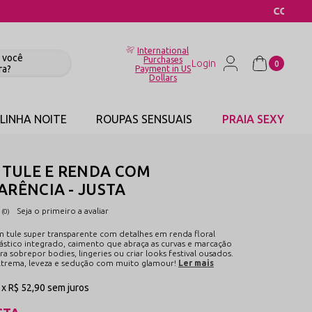
International
Purchases
0
Payment in US
Dollars
LINHA NOITE
ROUPAS SENSUAIS
PRAIA SEXY
 TULE E RENDA COM
RÊNCIA - JUSTA
Seja o primeiro a avaliar
(0)
em tule super transparente com detalhes em renda floral
ástico integrado, caimento que abraça as curvas e marcação
ra sobrepor bodies, lingeries ou criar looks festival ousados.
xtrema, leveza e sedução com muito glamour!
Ler mais
1x
R$ 52,90
sem juros