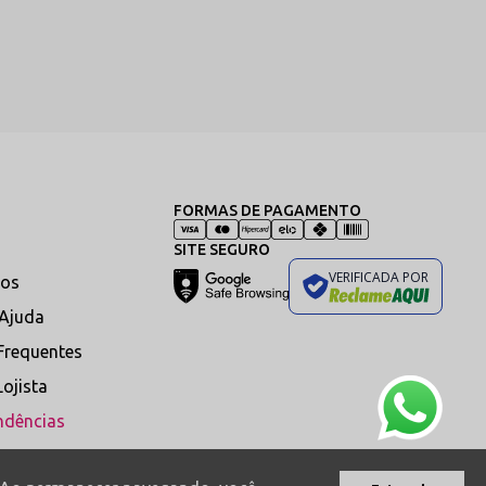
e ferros de passar derrete as tramas sintéticas
FORMAS DE PAGAMENTO
SITE SEGURO
marcante e um visual extremamente sensual. É ideal para
VERIFICADA POR
os
 e leveza sem comprometer a resistência da peça. Ainda
 Ajuda
pte às curvas do corpo com conforto e caimento justo,
Frequentes
Lojista
 e conjuntos sensuais, criando um efeito sofisticado e
ndências
ses cuidados ajudam a preservar a elasticidade, a