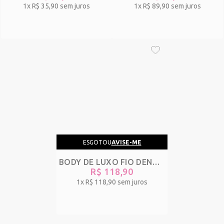
1x
R$ 35,90
sem juros
1x
R$ 89,90
sem juros
ESGOTOU
AVISE-ME
BODY DE LUXO FIO DENTAL CAVADO EM TULE E RENDA COM TRANSPARÊNCIA - FABULOSO - PRETO - REF 1436
R$ 118,90
1x
R$ 118,90
sem juros