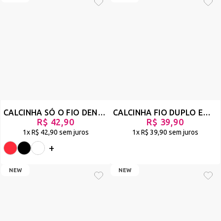
CALCINHA SÓ O FIO DENTAL EM RENDA E PÉROLAS COM REGULAGEM - EVIDENZA
CALCINHA FIO DUPLO EM RENDA BICOLOR - SENSIBLE - PRETO/PRATA - REF 2854
R$ 42,90
R$ 39,90
1x
R$ 42,90
sem juros
1x
R$ 39,90
sem juros
+
NEW
NEW