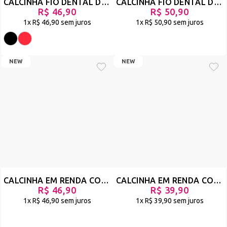
CALCINHA FIO DENTAL DE LUXO EM RENDA E TULE MODELO REGULÁVEL - NATULA
CALCINHA FIO DENTAL DE LUXO EM ANIMAL PRINT E REGULAGEM - BELLES - PRETO - REF 2882
R$ 46,90
R$ 50,90
1x
R$ 46,90
sem juros
1x
R$ 50,90
sem juros
NEW
NEW
CALCINHA EM RENDA COM CORRENTE OURO MODELO TANGA FIO DUPLO - JACKIE - PRETO - REF 2852
CALCINHA EM RENDA COM BIJU E TULE DOBRADO NO BUMBUM - CLICK - PRETO - REF 2879
R$ 46,90
R$ 39,90
1x
R$ 46,90
sem juros
1x
R$ 39,90
sem juros