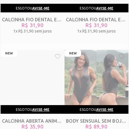
ESGOTOU
AVISE-ME
ESGOTOU
AVISE-ME
CALCINHA FIO DENTAL EM TULE POÁ COM REGULAGEM - AKIK - PRETO - REF 2886
CALCINHA FIO DENTAL EM TULE POÁ COM REGULAGEM - AKIK - BRANCO - REF 2887
R$ 31,90
R$ 31,90
1x
R$ 31,90
sem juros
1x
R$ 31,90
sem juros
NEW
NEW
ESGOTOU
AVISE-ME
ESGOTOU
AVISE-ME
CALCINHA ABERTA ANIMAL PRINT EM RENDA COM BIJU DE LUXO NO BUMBUM - TARDENE - ONÇA - REF 2906
BODY SENSUAL SEM BOJO EM LYCRA CIRRÊ E DETALHE EM TULE - PASSION - PRETO - REF 2892
R$ 35,90
R$ 89,90