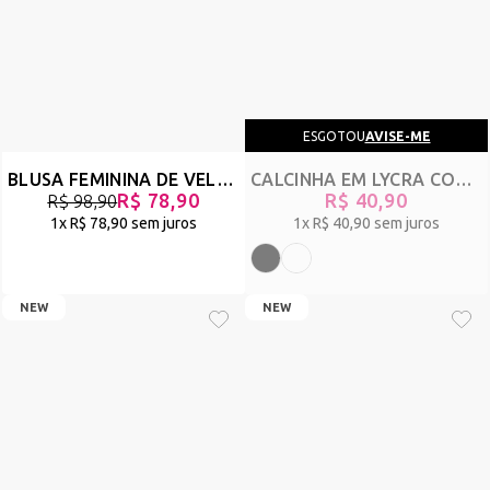
ESGOTOU
AVISE-ME
BLUSA FEMININA DE VELUDO ANIMAL PRINT COM MANGA LONGA - PAOLLA - ONÇA - REF 2946
CALCINHA EM LYCRA COM DETALHE DE BABADO EM RENDA - FRENÉTICA
R$ 78,90
R$ 40,90
R$ 98,90
1x
R$ 78,90
sem juros
1x
R$ 40,90
sem juros
NEW
NEW