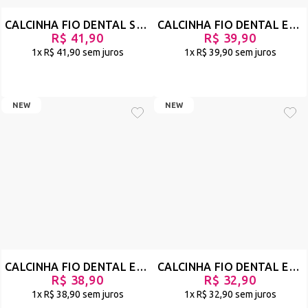
CALCINHA FIO DENTAL SEXY ANIMAL PRINT COM CORRENTE DE STRASS - ILUMINE - ONÇA - REF 2853
CALCINHA FIO DENTAL EM VELUDO ANIMAL PRINT COM REGULAGEM - VIRGEM - ONÇA - REF 2911
R$ 41,90
R$ 39,90
1x
R$ 41,90
sem juros
1x
R$ 39,90
sem juros
NEW
NEW
CALCINHA FIO DENTAL EM TULE E RENDA BICOLOR - PATNER - PRETO/OURO - REF 2855
CALCINHA FIO DENTAL EM TULE E DETALHE DE BABADO EM RENDA - SAPEKA - PRETO - REF 2888
R$ 38,90
R$ 32,90
1x
R$ 38,90
sem juros
1x
R$ 32,90
sem juros