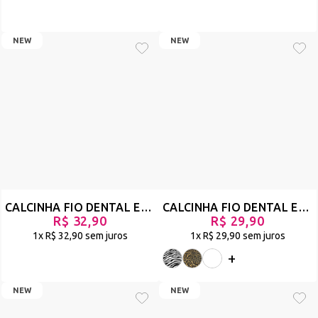
NEW
NEW
CALCINHA FIO DENTAL EM TULE ANIMAL PRINT E DETALHE DE BABADO EM RENDA - SAPEKA - ONÇA - REF 2889
CALCINHA FIO DENTAL EM TULE ANIMAL PRINT COM STRAPPY - DUANIP
R$ 32,90
R$ 29,90
1x
R$ 32,90
sem juros
1x
R$ 29,90
sem juros
+
NEW
NEW