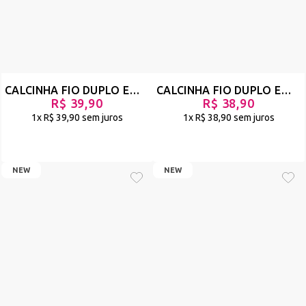
CALCINHA FIO DUPLO EM LYCRA E TULE COM STRAPPY - FRÁGILE - PRETO - REF 2909
CALCINHA FIO DUPLO EM LYCRA COM BUMBUM EM TULE ANIMAL PRINT - JOPY - PRETO - REF 2872
R$ 39,90
R$ 38,90
1x
R$ 39,90
sem juros
1x
R$ 38,90
sem juros
NEW
NEW