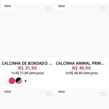
NEW
NEW
CALCINHA DE BORDADO COM FRENTE ABERTA E BUMBUM EM TULE - MONTHAL
CALCINHA ANIMAL PRINT MODELO FIO DENTAL SEXY EM RENDA - LUNA - ONÇA - REF 2873
R$ 31,90
R$ 40,90
1x
R$ 31,90
sem juros
1x
R$ 40,90
sem juros
+
NEW
NEW