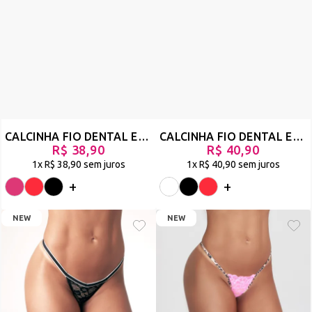
CALCINHA FIO DENTAL EM RENDA E TULE. SUPER CONFORTÁVEL E NÃO MARCA! - SUSPIRO
CALCINHA FIO DENTAL EM RENDA E TULE ANIMAL PRINT COM PRESERVATIVO DE MORANGO - MÁSKARA
R$ 38,90
R$ 40,90
1x
R$ 38,90
sem juros
1x
R$ 40,90
sem juros
+
+
NEW
NEW