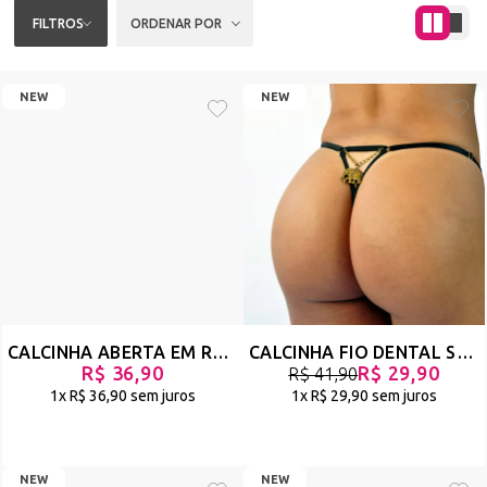
FILTROS
ORDENAR POR
NEW
NEW
CALCINHA ABERTA EM RENDA COM BIJU DE LUXO NO BUMBUM - BEAUTIFUL - PRETO - REF 2856
CALCINHA FIO DENTAL SEXY DE LUXO EM TULE ANIMAL PRINT - BUZANFA - ONÇA - REF 3068
R$ 36,90
R$ 29,90
R$ 41,90
1x
R$ 36,90
sem juros
1x
R$ 29,90
sem juros
NEW
NEW