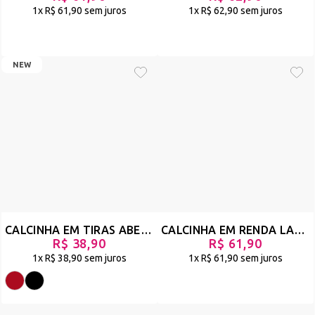
1x
R$ 61,90
sem juros
1x
R$ 62,90
sem juros
NEW
CALCINHA EM TIRAS ABERTA E VÉU - COVA
CALCINHA EM RENDA LARGA COM STRAPPY NO BUMBUM - EMBALO - RUBI - REF 206
R$ 38,90
R$ 61,90
1x
R$ 38,90
sem juros
1x
R$ 61,90
sem juros