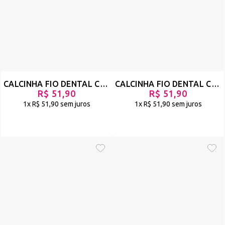
CALCINHA FIO DENTAL COM TRANSPARÊNCIA E STRAPPY - SINCERA - VERMELHO - REF 112
CALCINHA FIO DENTAL COM TRANSPARÊNCIA E STRAPPY - SINCERA - PRETO - REF 111
R$ 51,90
R$ 51,90
1x
R$ 51,90
sem juros
1x
R$ 51,90
sem juros