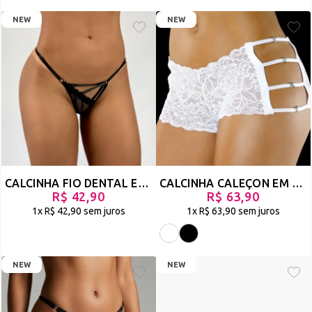
NEW
NEW
CALCINHA FIO DENTAL EM RENDA COM STRAPPY E CETIM MODELO LINGERIE SEXY - SADIA - PRETO - REF 3221
CALCINHA CALEÇON EM RENDA COM STRAPPY - GRANDIOSA
R$ 42,90
R$ 63,90
1x
R$ 42,90
sem juros
1x
R$ 63,90
sem juros
NEW
NEW