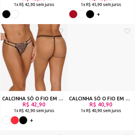
1x
R$ 42,90
sem juros
1x
R$ 45,90
sem juros
+
CALCINHA SÓ O FIO EM RENDA COM TIRAS NA CINTURA - DESIGUAL
CALCINHA SÓ O FIO EM ANIMAL PRINT COM STRAPPY - SOSSEGO - ONÇA - REF 331
R$ 42,90
R$ 40,90
1x
R$ 42,90
sem juros
1x
R$ 40,90
sem juros
+