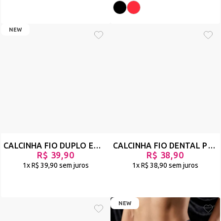
NEW
💖
BAIXE AGORA NOSSO APLICATIVO
💖
Desbloqueie:
✔
Ofertas relâmpago
✔
Novidades antes de todo mundo
BAIXE O APP
👈
Gostou? Cadastre-se e garanta as peças mais
CALCINHA FIO DUPLO EM LYCRA E TULE COM STRAPPY - FRÁGILE - PRETO - REF 2909
CALCINHA FIO DENTAL PLUS SIZE EM TULE E STRAPPY - SIMPLESMENTE - POÁ - REF 992
desejadas!
R$ 39,90
R$ 38,90
1x
R$ 39,90
sem juros
1x
R$ 38,90
sem juros
NEW