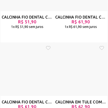
CALCINHA FIO DENTAL COM TRANSPARÊNCIA E STRAPPY - SINCERA - BRANCO - REF 110
CALCINHA FIO DENTAL COM TRANSPARÊNCIA E TIRAS - TININDO - PRETO - REF 1445
R$ 51,90
R$ 61,90
1x
R$ 51,90
sem juros
1x
R$ 61,90
sem juros
CALCINHA FIO DENTAL COM TRANSPARÊNCIA E TIRAS - TININDO - BRANCO - REF 1444
CALCINHA EM TULE COM VIES LARGOS E BIJU - ÊXTASE - ONÇA - REF 1317
R$ 61,90
R$ 62,90