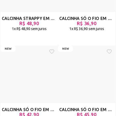
CALCINHA STRAPPY EM RENDA MODELO FIO DENTAL - PRIMOR - PRETO - REF 2375
CALCINHA SÓ O FIO EM TULE ANIMAL PRINT COM STRAPPY E BIJU - SORRATEIRA - ONÇA - REF 2467
R$ 48,90
R$ 36,90
1x
R$ 48,90
sem juros
1x
R$ 36,90
sem juros
NEW
NEW
CALCINHA SÓ O FIO EM STRAPPY E TULE - NOVA
CALCINHA SÓ O FIO EM STRAPPY E RENDA - DELÍCIA
R$ 42,90
R$ 45,90