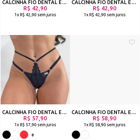
CALCINHA FIO DENTAL EM RENDA COM TIRAS NA CINTURA - TRIDENTE - PRETO - REF 1459
CALCINHA FIO DENTAL EM RENDA COM TIRAS NA CINTURA - TRIDENTE - BRANCO - REF 1458
R$ 42,90
R$ 42,90
1x
R$ 42,90
sem juros
1x
R$ 42,90
sem juros
CALCINHA FIO DENTAL EM RENDA COM STRAPPY E REGULAGEM - GLAMOUR
CALCINHA FIO DENTAL EM RENDA COM STRAPPY - DUPLA
R$ 57,90
R$ 58,90
1x
R$ 57,90
sem juros
1x
R$ 58,90
sem juros
+