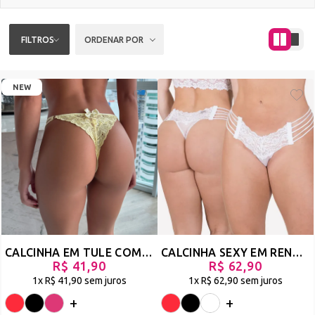
FILTROS
ORDENAR POR
NEW
CALCINHA EM TULE COM GUIPPIR E LAÇO NA TRASEIRA - LINGERIE SENSUAL - GARUPA
CALCINHA SEXY EM RENDA COM STRAPPY - A VIDA CONTINUA
R$ 41,90
R$ 62,90
1x
R$ 41,90
sem juros
1x
R$ 62,90
sem juros
+
+