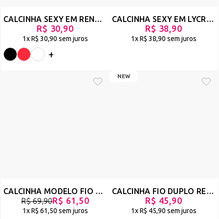
CALCINHA SEXY EM RENDA COM STRAPPY DE LUXO - ACESSÍVEL
CALCINHA SEXY EM LYCRA COM REGULAGEM - PERDOA-ME - PRETO - REF 2022
R$ 30,90
R$ 38,90
1x
R$ 30,90
sem juros
1x
R$ 38,90
sem juros
+
NEW
CALCINHA MODELO FIO DENTAL EM ANIMAL PRINT COM STRAPPY - PARALELA - ONÇA 2 - REF 305
CALCINHA FIO DUPLO REGULÁVEL EM GUIPIR E STRAPPY - XILINDRÓ
R$ 61,50
R$ 45,90
R$ 69,90
1x
R$ 61,50
sem juros
1x
R$ 45,90
sem juros