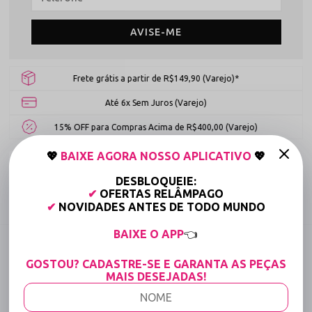
AVISE-ME
Frete grátis a partir de R$149,90 (Varejo)*
Até 6x Sem Juros (Varejo)
15% OFF para Compras Acima de R$400,00 (Varejo)
💖
BAIXE AGORA NOSSO APLICATIVO
💖
Tabela de medidas
DESBLOQUEIE:
✔
OFERTAS RELÂMPAGO
Compartilhe:
✔
NOVIDADES ANTES DE TODO MUNDO
BAIXE O APP
👈
DESCRIÇÃO COMPLETA
GOSTOU? CADASTRE-SE E GARANTA AS PEÇAS
Código identificador (SKU):
1447
MAIS DESEJADAS!
Calcinha Fio Dental com Frente Bordada e Tiras
no Bumbum - Gemendo - Preto