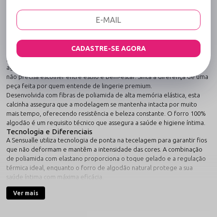
Sofisticação artesanal aliada à tecnologia têxtil de ponta.
Eleve sua experiência íntima a um novo patamar com a Calcinha Fio
Dental com Frente Bordada e Tiras no Bumbum - Gemendo - Preto, uma
obra-prima de design e funcionalidade. Esta peça foi meticulosamente
construída para oferecer o suporte necessário com uma leveza sem
CADASTRE-SE AGORA
igual, utilizando tecidos que se moldam perfeitamente ao corpo. Seja
para compor um look especial ou para garantir o conforto na rotina
agitada, esta lingerie Sensualle é a declaração definitiva de que você
não precisa escolher entre estilo e bem-estar. Sinta a diferença de uma
peça feita por quem entende de lingerie premium.
Desenvolvida com fibras de poliamida de alta memória elástica, esta
calcinha assegura que a modelagem se mantenha intacta por muito
mais tempo, oferecendo resistência e beleza constante. O forro 100%
algodão é um requisito técnico que assegura a saúde e higiene íntima.
Tecnologia e Diferenciais
A Sensualle utiliza tecnologia de ponta na tecelagem para garantir fios
que não deformam e mantêm a intensidade das cores. A combinação
de poliamida com elastano proporciona o toque gelado e a regulação
térmica ideal, enquanto o forro de algodão natural protege a sua
saúde íntima com máxima eficácia.
Dica de Look Sensualle
Ver mais
Para um visual completo e irresistível, combine esta peça com outros
itens da nossa coleção:
Sutia Aberto
Sutia Com Bojo
Sutia Com Aro
Home Sensualle
Saida De Praia
.