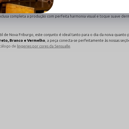
inha Fio Dental em Renda com Amarração na Cintur
Florença é a sua proposta 2 em 1. O robe possui mangas rendadas e faixa aju
inclusa completa a produção com perfeita harmonia visual e toque suave der
l de Nova Friburgo, este conjunto é ideal tanto para o dia da noiva quanto pa
reto, Branco e Vermelho
, a peça conecta-se perfeitamente às nossas seç
tálogo de
lingeries por cores da Sensualle
.
 Sofisticação
 transformar seu visual íntimo com elegância e requinte:
xa de Ajuste
Calcinha Fio Dental C
endadas e faixa de amarração
Acompanha calcinha fio em ren
o com sofisticação e
principal, garantindo um look p
preocupações.
Ver Calcinhas Fio Dental
→