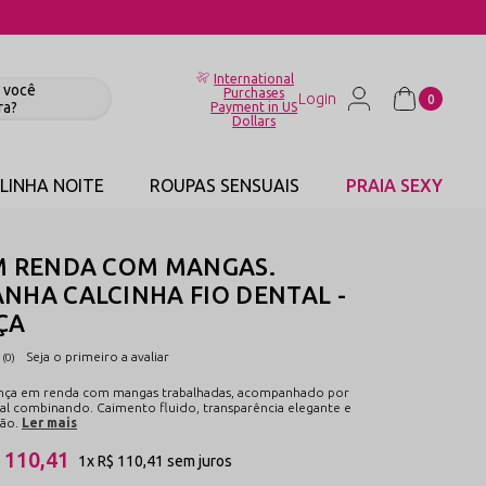
International
Purchases
0
Payment in US
Dollars
LINHA NOITE
ROUPAS SENSUAIS
PRAIA SEXY
M RENDA COM MANGAS.
NHA CALCINHA FIO DENTAL -
ÇA
Seja o primeiro a avaliar
(0)
ença em renda com mangas trabalhadas, acompanhado por
tal combinando. Caimento fluido, transparência elegante e
ão.
Ler mais
 110,41
1x
R$ 110,41
sem juros