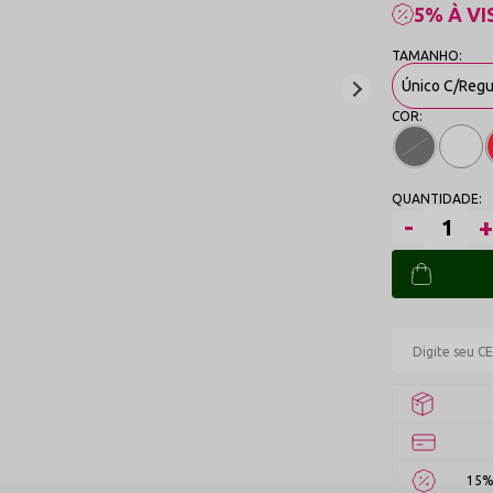
5% À VI
Único C/Reg
15%