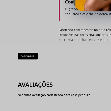
Conjunto Robe + Calc
O grande diferencial do modelo 
enquanto a calcinha fio dental 
Fabricado com maestria no polo têxti
Disponível nas cores apaixonantes
P
em renda
,
calcinhas sensuais
e ao ca
Destaques de Estilo e
Ver mais
Confira os detalhes projetados para
Robe Rendado com Fai
Modelagem fluida com mangas r
que desenha o contorno do corp
Nenhuma avaliação cadastrada para esse produto.
transparência sutil.
Ver Lingeries Especiais
→