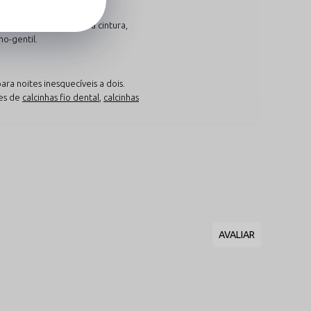
a
stável para acentuar a cintura,
mo-gentil.
ra noites inesquecíveis a dois.
ões de
calcinhas fio dental
,
calcinhas
ombinando
da no mesmo tom da peça
ronto e harmonioso sem