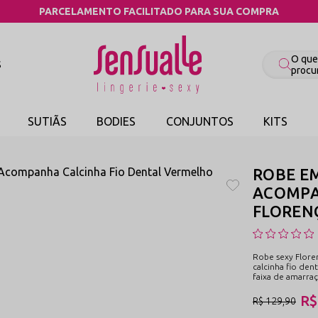
COMPRE PELO WHATSAPP
S
SUTIÃS
BODIES
CONJUNTOS
KITS
ROBE E
ACOMPA
FLOREN
Robe sexy Flor
calcinha fio den
faixa de amarraç
R$
R$ 129,90