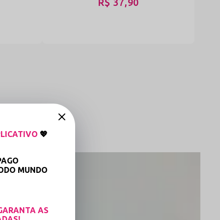
R$ 37,90
LICATIVO
💖
PAGO
TODO MUNDO

GARANTA AS
ADAS!