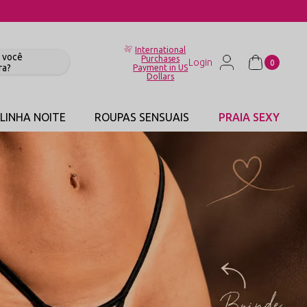
International
Purchases
0
Payment in US
Dollars
LINHA NOITE
ROUPAS SENSUAIS
PRAIA SEXY