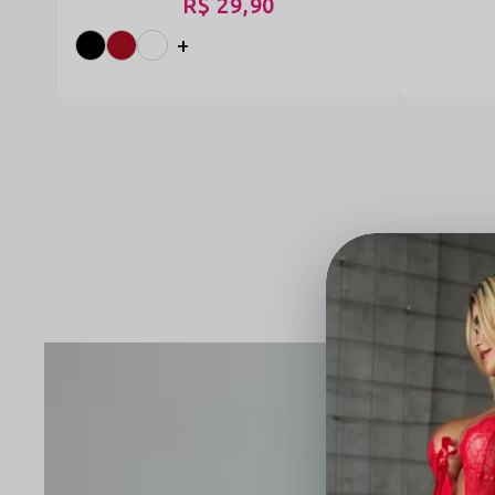
R$ 29,90
+