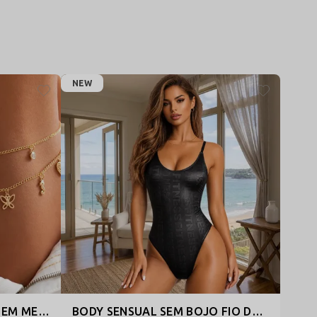
NEW
CORRENTE PARA BARRIGA EM METAL COM CAMADAS DUPLAS, ACESSÓRIO DE CINTURA ESTILOSO E SENSUAL - TULIPA
BODY SENSUAL SEM BOJO FIO DENTAL CAVADO EM LYCRA FITNESS - SUPINO