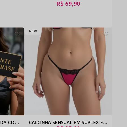
R$ 69,90
NEW
CALCINHA ABERTA EM RENDA COM FRASES PERSONALIZADAS ATÉ 10 LETRAS – PRENDA
CALCINHA SENSUAL EM SUPLEX E RENDA COM BUMBUM EM TULE DOBRADO - MALU