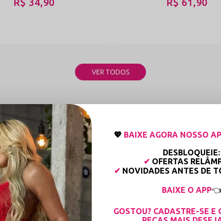
R$ 34,90
R$ 61,90
VER TODOS
NOSSAS CATEGORIAS
💖
BAIXE AGORA NOSSO AP
DESBLOQUEIE:
✔
OFERTAS RELÂM
✔
NOVIDADES ANTES DE 
BAIXE O APP

GOSTOU? CADASTRE-SE E 
PEÇAS MAIS DESEJ