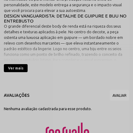
personalidade, este modelo entrega a segurança e o impacto visual
que você procura para elevar a sua autoestima.
DESIGN VANGUARDISTA: DETALHE DE GUIPURE E BIJU NO
ENTREBUSTO
O grande diferencial deste body de renda está na riqueza dos seus
detalhes e texturas aplicados à pele. No centro do decote, a peça
ostenta uma luxuosa aplicação em guipure — um bordado nobre em
relevo com desenhos marcantes — que eleva instantaneamente o
padrão estético da lingerie. Logo no centro, uma biju entre os seios
funciona como um ponto de brilho refinado, trazendo o conceito da
joia para o vestuário íntimo. Para completar o visual expressivo, o
modelo traz um design com a barriga à mostra, apresentando um
Ver mais
recorte vazado estratégico na região frontal que redesenha a silhueta
de forma super moderna e atraente.
CONSTRUÇÃO ESCULTURAL: BUSTO SEM BOJO E LATERAIS
CAVADAS
Desenvolvido para oferecer um encaixe confortável e anatomicamente
perfeito, o body valoriza as linhas naturais do corpo:
Busto Natural:
A modelagem conta com formato sem bojo e
Nenhuma avaliação cadastrada para esse produto.
sem aros de metal, acomodando os seios com total leveza,
mantendo um caimento limpo e dócil.
Corte Cavado:
As laterais contam com uma cava estilo asa
delta de cintura alta, que ajuda a alongar visualmente o corpo e
valoriza o quadril.