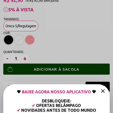
R$ 92,90
1x
R$ 92,90
sem juros
5% À VISTA
Único S/Regulagem
ADICIONAR À SACOLA
💖
BAIXE AGORA NOSSO APLICATIVO
💖
Frete grátis a partir de R$149,90 (Varejo)*
DESBLOQUEIE:
✔
OFERTAS RELÂMPAGO
Até 6x Sem Juros (Varejo)
✔
NOVIDADES ANTES DE TODO MUNDO