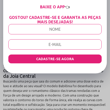
15% OFF para Compras Acima de R$400,00 (Varejo)
BAIXE O APP
👈
Tabela de medidas
GOSTOU? CADASTRE-SE E GARANTA AS PEÇAS
MAIS DESEJADAS!
Compartilhe:
DESCRIÇÃO COMPLETA
Código identificador (SKU):
1212
Body em Renda com Guipure e Biju Babilônia:
CADASTRE-SE AGORA
O Impacto Visual do Recorte Frontal Vazado
com a Riqueza do Bordado Guipure e o Brilho
da Joia Central
Buscando uma peça que saia do comum e adicione uma dose extra de
luxo e atitude ao seu visual? O modelo Babilônia foi desenhado para
quem deseja unir o romantismo clássico das tramas rendadas com a
força de um design arrojado e moderno. Com uma construção que
valoriza o contorno do torso de forma única, ele realça as curvas com
total equilíbrio e sofisticação. Seja para criar um momento inesquecível
na intimidade ou para montar uma produção noturna cheia de