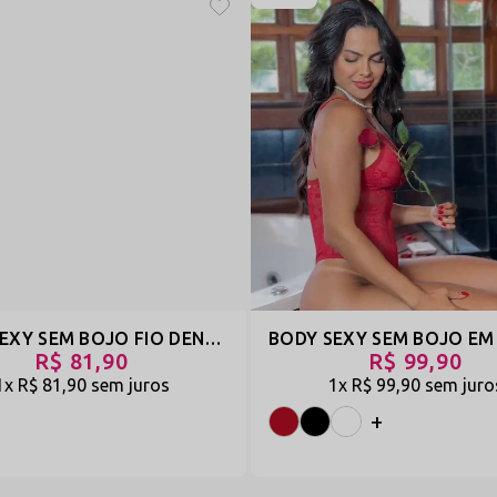
BODY SEXY SEM BOJO FIO DENTAL EM TULE MODELO COSTAS NUAS - MULHERÃO
R$ 81,90
R$ 99,90
1x
R$ 81,90
sem juros
1x
R$ 99,90
sem juro
+