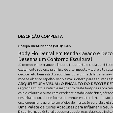
DESCRIÇÃO COMPLETA
Código identificador (SKU):
1486
Body Fio Dental em Renda Cavado e Decote
Desenha um Contorno Escultural
Já pensou em usar aquela lingerie imponente e cheia de atitude
exatamente sob essa premissa de alto impacto visual e alta cos
decote reto bem estruturado. Uma obra-prima da lingerie sexy, 
você se olhar no espelho, ver o astral ir direto para as nuvens e
ARQUITETURA VISUAL: O ENCANTO DO DECOTE RE
O grande trunfo estético e magnético deste body de renda resid
colo e valoriza o busto com excelente estabilidade física, ofere
desenham o quadril de forma altamente escultural. Na porção 
essa engenharia garante um efeito de marcação zero absoluta so
Uma Paleta de Cores Absolutas para Inflamar o Seu
Disponível nas três tonalidades mais poderosas, clássicas e ind