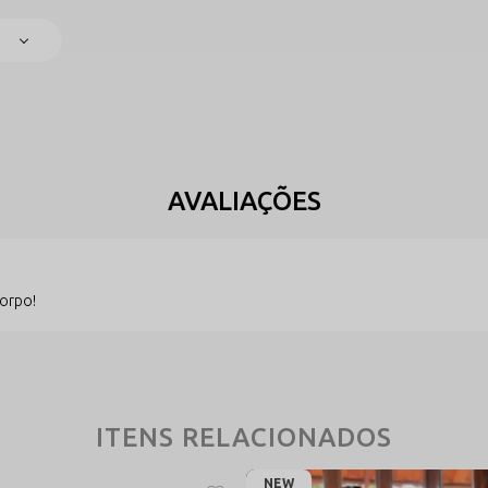
enda utilizada possui toque macio e elasticidade estratégica, permitindo q
corpo!
ITENS RELACIONADOS
NEW