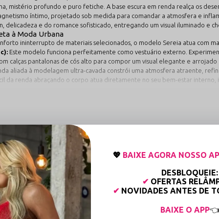
a, mistério profundo e puro fetiche. A base escura em renda realça os dese
gnetismo íntimo, projetado sob medida para comandar a atmosfera e inflam
an, delicadeza e do romance sofisticado, entregando um visual iluminado e ch
veta à Moda Urbana
onforto ininterrupto de materiais selecionados, o modelo Sereia atua com ma
c):
Este modelo funciona perfeitamente como vestuário externo. Experime
om calças pantalonas de cós alto para compor um visual elegante e arrojado e
enda aliada à modelagem ultra-cavada constrói uma atmosfera atraente, refi
cil da renda abraçando o corpo atua diretamente no seu bem-estar interno,
ca
ças inteiras cavadas apertam, pinicam ou perdem a pressão elástica após as
10% elastano de alta resiliência molecular, entregando a textura extremame
-se de maneira flexível e bidirecional para acompanhar perfeitamente tod
garçamento precoce.
radas em linhas limpas e contínuas, livres de passadores metálicos ou plástic
COMPRE JUNTO
💖
BAIXE AGORA NOSSO AP
s suavizados que interagem de forma extremamente gentil com o corpo, send
uave e plano na zona entrepernas, simplificando o vestir e eliminando qualqu
DESBLOQUEIE:
 que fixa o corante diretamente no núcleo das fibras sintéticas, mantendo as
✔
OFERTAS RELÂM
✔
NOVIDADES ANTES DE 
 poder de ditar o ritmo do seu dia e inflamar a sua segurança interna. Ac
BAIXE O APP

ão é submetido a minuciosas auditorias técnicas. Desde o reforço estrutural