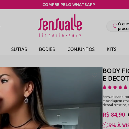
COMPRE PELO WHATSAPP
S
SUTIÃS
BODIES
CONJUNTOS
KITS
BODY F
E DECOT
Sensualidade ro
modelagem cavad
dental traseiro,
R$ 84,90
5% À VI