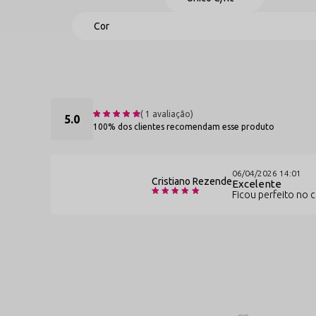
A renda é confortável para uso prolongado?
Sim. A r
comprometer o visual sofisticado e sensual.
(
1
avaliação)
5.0
100% dos clientes recomendam esse produto
06/04/2026 14:01
Cristiano Rezende
Excelente
Ficou perfeito no 