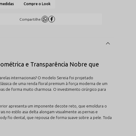
 medidas
Compre o Look
Compartilhe:
eométrica e Transparência Nobre que
arelas internacionais? O modelo Sereia foi projetado
 clássica de uma renda floral premium à força moderna de um
rvas de forma muito charmosa. O investimento cirúrgico para
superior apresenta um imponente decote reto, que emoldura o
rais no estilo asa delta alongam visualmente as pernas e
dy fio dental, que repousa de forma suave sobre a pele. Toda