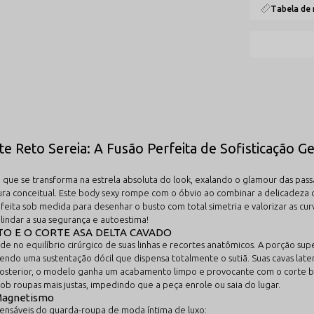
Tabela de
 Reto Sereia: A Fusão Perfeita de Sofisticação G
 que se transforma na estrela absoluta do look, exalando o glamour das pass
tura conceitual. Este body sexy rompe com o óbvio ao combinar a delicadeza
feita sob medida para desenhar o busto com total simetria e valorizar as cu
 blindar a sua segurança e autoestima!
TO E O CORTE ASA DELTA CAVADO
e no equilíbrio cirúrgico de suas linhas e recortes anatômicos. A porção 
cendo uma sustentação dócil que dispensa totalmente o sutiã. Suas cavas late
posterior, o modelo ganha um acabamento limpo e provocante com o corte bo
b roupas mais justas, impedindo que a peça enrole ou saia do lugar.
 Magnetismo
ispensáveis do guarda-roupa de moda íntima de luxo: