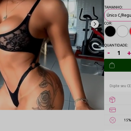
Único C/Reg
15%