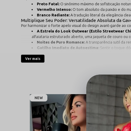
Preto Fatal:
O sinônimo máximo de sofisticação noturn
Vermelho Intenso:
O tom absoluto da paixão e do ma
Branco Radiante:
A tradução literal da elegância cle
Multiplique Seu Poder: Versatilidade Absoluta da Ga
Por harmonizar o forte apelo visual do design avant-garde ao c
A Estrela do Look Outwear (Estilo Streetwear Chi
alfaiataria estruturado aberto, uma jaqueta de couro ou c
Noites de Puro Romance:
A transparência sutil da r
Gatilho Imediato de Autoestima:
Sentir o toque dó
Renda Premium Soft-Touch com Alta Memória Elásti
Esqueça aquela velha impressão de que lingeries rendadas ou pe
Ver mais
confeccionado através de uma fusão técnica de 90% poliamida e 
elásticas possuem uma avançada memória de retorno: expandem
formato original, blindando as costuras industriais contra o es
Principais Diferenciais Desse Body de Luxo no Closet
Design Sem Regulagem Prático:
Alças e gola estrutu
sobreposições.
Renda de Alta Densidade:
Trama nobre com filamento
NEW
Fechamento Inferior Anatômico:
Trava de encaixe s
Pigmentação Pro de Alta Solidez:
Processo profundo
desbotamento.
A Excelência e o Legado da Sensualle
Nós sabemos que a primeira camada que veste o seu corpo tem o
confecção de moda íntima premium, cada detalhe de nossa produç