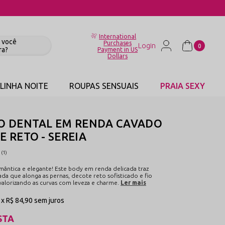
International
Purchases
0
Payment in US
Dollars
LINHA NOITE
ROUPAS SENSUAIS
PRAIA SEXY
IO DENTAL EM RENDA CAVADO
E RETO - SEREIA
(1)
mântica e elegante! Este body em renda delicada traz
a que alonga as pernas, decote reto sofisticado e fio
 valorizando as curvas com leveza e charme.
Ler mais
1x
R$ 84,90
sem juros
STA