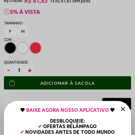
R$ 81,83
R$ 116,90
1x
R$ 81,83
sem juros
5% À VISTA
P
M
ADICIONAR À SACOLA
💖
BAIXE AGORA NOSSO APLICATIVO
💖
Frete grátis a partir de R$149,90 (Varejo)*
DESBLOQUEIE:
✔
OFERTAS RELÂMPAGO
Até 6x Sem Juros (Varejo)
✔
NOVIDADES ANTES DE TODO MUNDO