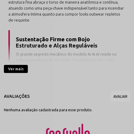
estrutura fina abraça o torso de maneira anatômica e contínua,
atuando como uma peça-chave indispensável tanto para incendiar
a atmosfera íntima quanto para compor looks outwear repletos
de requinte.
Sustentação Firme com Bojo
Estruturado e Alças Reguláveis
O grande segredo mecânico do modelo Ai Ai Ai reside na
nobre engenharia do seu busto. O sutiã integrado conta
com
bojo estruturado anatômico
, projetado para
Ver mais
acomodar, erguer e valorizar o colo de forma imponente e
dermo-gentil. Sob o conceito de tamanho único
inteligente, a peça adapta-se de maneira estável a
manequins que vestem do
38 ao 44
, permitindo que as
alças com passadores elásticos e regulagens definam a
altura ideal nos ombros com total firmeza e bem-estar.
Nenhuma avaliação cadastrada para esse produto.
A confecção rica em renda Touch Soft entrega uma textura
incrivelmente macia e aveludada no contato com o corpo,
enquanto os recortes laterais estrategicamente posicionados