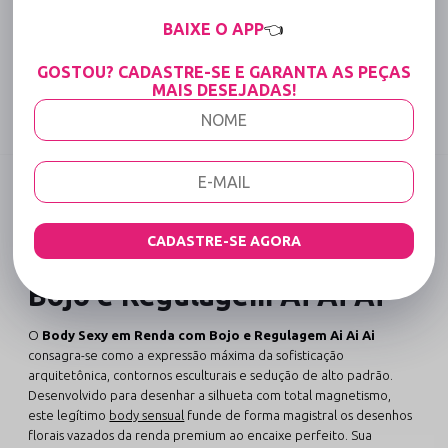
15% OFF para Compras Acima de R$400,00 (Varejo)
BAIXE O APP
👈
Tabela de medidas
GOSTOU? CADASTRE-SE E GARANTA AS PEÇAS
MAIS DESEJADAS!
Compartilhe:
DESCRIÇÃO COMPLETA
Código identificador (SKU):
1164
CADASTRE-SE AGORA
Body Sexy em Renda com
Bojo e Regulagem Ai Ai Ai
O
Body Sexy em Renda com Bojo e Regulagem Ai Ai Ai
consagra-se como a expressão máxima da sofisticação
arquitetônica, contornos esculturais e sedução de alto padrão.
Desenvolvido para desenhar a silhueta com total magnetismo,
este legítimo
body sensual
funde de forma magistral os desenhos
florais vazados da renda premium ao encaixe perfeito. Sua