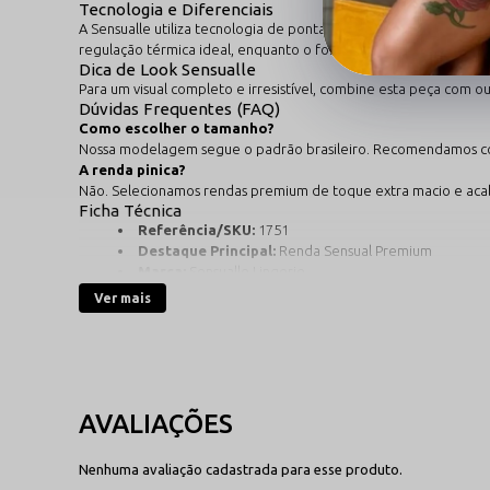
Tecnologia e Diferenciais
A Sensualle utiliza tecnologia de ponta na tecelagem para gar
regulação térmica ideal, enquanto o forro de algodão natural p
Dica de Look Sensualle
Para um visual completo e irresistível, combine esta peça com ou
Dúvidas Frequentes (FAQ)
Como escolher o tamanho?
Nossa modelagem segue o padrão brasileiro. Recomendamos con
A renda pinica?
Não. Selecionamos rendas premium de toque extra macio e acab
Ficha Técnica
Referência/SKU:
1751
Destaque Principal:
Renda Sensual Premium
Marca:
Sensualle Lingerie
Composição:
Poliamida, Elastano e Algodão (Forro)
Ver mais
Cuidados:
Lavar manualmente com sabão neutro para p
Nenhuma avaliação cadastrada para esse produto.