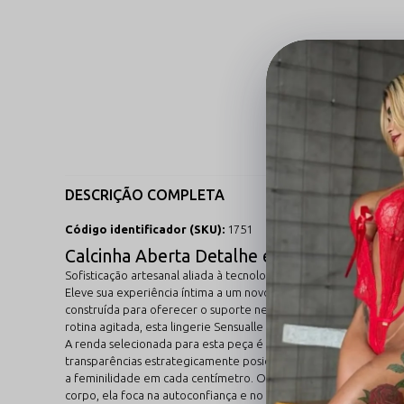
DESCRIÇÃO COMPLETA
Código identificador (SKU):
1751
Calcinha Aberta Detalhe em Renda com Fran
Sofisticação artesanal aliada à tecnologia têxtil de ponta.
Eleve sua experiência íntima a um novo patamar com a Calcinha 
construída para oferecer o suporte necessário com uma leveza s
rotina agitada, esta lingerie Sensualle é a declaração definiti
A renda selecionada para esta peça é de padrão internacional, a
transparências estrategicamente posicionadas criam um visual 
a feminilidade em cada centímetro. O design aberto desta peça
corpo, ela foca na autoconfiança e no poder feminino, sem jama