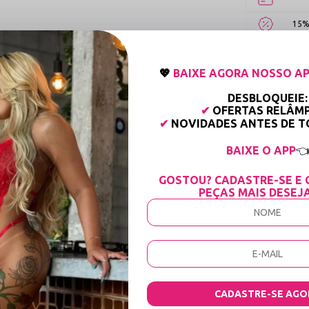
15%
Tabela de
💖
BAIXE AGORA NOSSO AP
DESBLOQUEIE:
✔
OFERTAS RELÂM
✔
NOVIDADES ANTES DE 
BAIXE O APP

GOSTOU? CADASTRE-SE E 
PEÇAS MAIS DESEJ
jas - Vaga livre - Preto
Aberta Detalhe em Renda com Franjas - Vaga livre - Preto, uma obra-prima d
em igual, utilizando tecidos que se moldam perfeitamente ao corpo. Seja pa
va de que você não precisa escolher entre estilo e bem-estar. Sinta a difere
presentando um toque extra macio que respeita a sensibilidade da pele enqua
romântico e poderoso ao mesmo tempo, transformando o uso diário em um rit
 é a expressão máxima da audácia e da sedução estratégica. Com aberturas d
CADASTRE-SE AGO
is abrir mão do acabamento refinado e da qualidade superior da Sensualle L