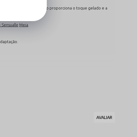
o de poliamida com elastano proporciona o toque gelado e a
Sensualle
Meia
.
adaptação.