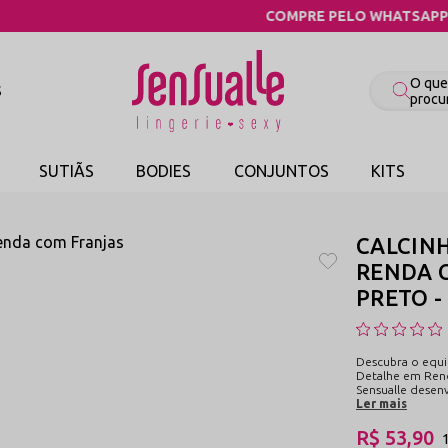
COMPRE PELO WHATSAPP
S
SUTIÃS
BODIES
CONJUNTOS
KITS
CALCIN
RENDA C
PRETO -
Descubra o equi
Detalhe em Rend
Sensualle desen
Ler mais
R$ 53,90