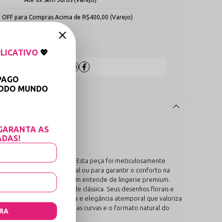
 OFF para Compras Acima de R$400,00 (Varejo)
 medidas
LICATIVO
💖
Compartilhe:
PAGO
TODO MUNDO

GARANTA AS
ADAS!
e design e funcionalidade. Esta peça foi meticulosamente
ra compor um look especial ou para garantir o conforto na
nça de uma peça feita por quem entende de lingerie premium.
nto exalta a sensualidade clássica. Seus desenhos florais e
ual de sedução sofisticada e elegância atemporal que valoriza
esenhadas para valorizar as curvas e o formato natural do
RA
ingerie.