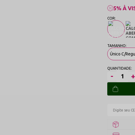
5% À VI
Único C/Reg