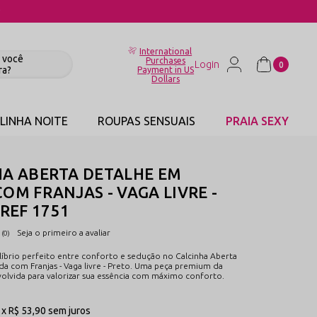
International
Purchases
0
Payment in US
Dollars
LINHA NOITE
ROUPAS SENSUAIS
PRAIA SEXY
HA ABERTA DETALHE EM
OM FRANJAS - VAGA LIVRE -
 REF 1751
Seja o primeiro a avaliar
(0)
líbrio perfeito entre conforto e sedução no Calcinha Aberta
a com Franjas - Vaga livre - Preto. Uma peça premium da
volvida para valorizar sua essência com máximo conforto.
1x
R$ 53,90
sem juros