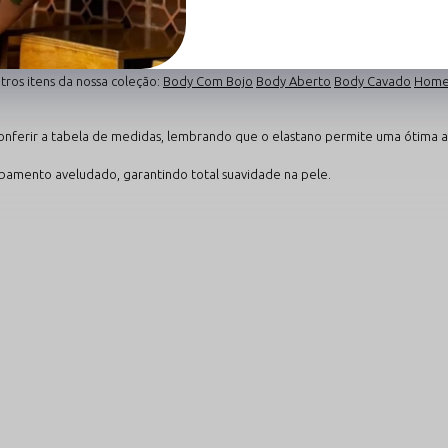
antir fios que não deformam e mantêm a intensidade das cores. A combinaçã
rotege a sua saúde íntima com máxima eficácia.
tros itens da nossa coleção:
Body Com Bojo
Body Aberto
Body Cavado
Home 
ferir a tabela de medidas, lembrando que o elastano permite uma ótima 
amento aveludado, garantindo total suavidade na pele.
reservar as fibras e detalhes