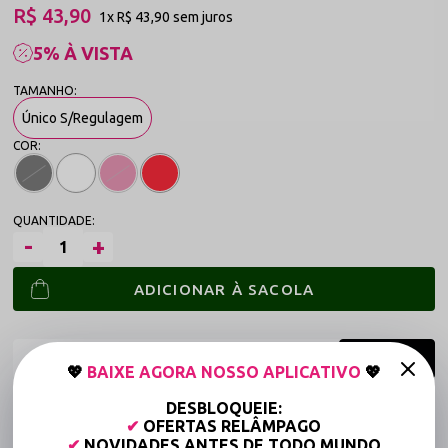
R$ 43,90
1x
R$ 43,90
sem juros
5% À VISTA
Único S/Regulagem
ADICIONAR À SACOLA
💖
BAIXE AGORA NOSSO APLICATIVO
💖
DESBLOQUEIE:
Frete grátis a partir de R$149,90 (Varejo)*
✔
OFERTAS RELÂMPAGO
Até 6x Sem Juros (Varejo)
✔
NOVIDADES ANTES DE TODO MUNDO