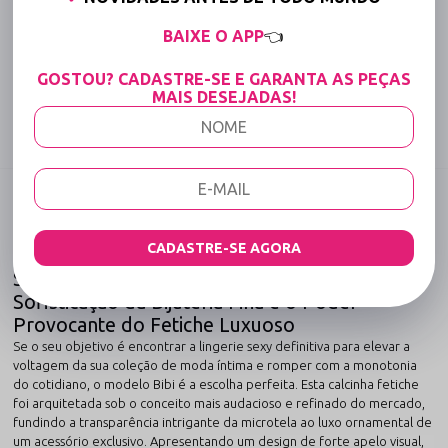
15% OFF para Compras Acima de R$400,00 (Varejo)
BAIXE O APP
👈
GOSTOU? CADASTRE-SE E GARANTA AS PEÇAS
Tabela de medidas
MAIS DESEJADAS!
Compartilhe:
DESCRIÇÃO COMPLETA
Código identificador (SKU):
649
CADASTRE-SE AGORA
Calcinha Aberta com Transparência Lingerie
Sexy Bibi: O Equilíbrio Perfeito Entre a
Sofisticação da Bijuteria Fina e o Poder
Provocante do Fetiche Luxuoso
Se o seu objetivo é encontrar a lingerie sexy definitiva para elevar a
voltagem da sua coleção de moda íntima e romper com a monotonia
do cotidiano, o modelo Bibi é a escolha perfeita. Esta calcinha fetiche
foi arquitetada sob o conceito mais audacioso e refinado do mercado,
fundindo a transparência intrigante da microtela ao luxo ornamental de
um acessório exclusivo. Apresentando um design de forte apelo visual,