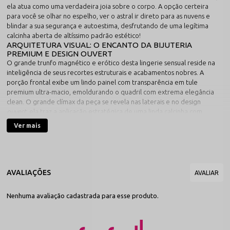
ela atua como uma verdadeira joia sobre o corpo. A opção certeira
para você se olhar no espelho, ver o astral ir direto para as nuvens e
blindar a sua segurança e autoestima, desfrutando de uma legítima
calcinha aberta de altíssimo padrão estético!
ARQUITETURA VISUAL: O ENCANTO DA BIJUTERIA
PREMIUM E DESIGN OUVERT
O grande trunfo magnético e erótico desta lingerie sensual reside na
inteligência de seus recortes estruturais e acabamentos nobres. A
porção frontal exibe um lindo painel com transparência em tule
premium ultra-macio, emoldurando o quadril com extrema elegância
clean. O grande clímax da peça se revela nas laterais e no design
ouvert
: ela traz a aplicação estratégica de uma linda calcinha com
bijuteria fina, que une as tiras elásticas com sofisticação e capta a
Ver mais
iluminação de forma magnífica. A zona entrepernas apresenta uma
abertura vazada cirúrgica que deixa a pele totalmente à mostra com
total mistério e originalidade. As bordas contam com o contorno de um
viés plano elástico embutido que abraça a silhueta com total simetria,
garantindo estabilidade para que a calcinha aberta na frente
permaneça firme na posição certa. Na parte traseira, o caimento fio
dental esculpe o bumbum de forma natural e super charmosa.
Nenhuma avaliação cadastrada para esse produto.
Uma Paleta de Cores Apaixonantes para Despertar Seu
Magnetismo
Disponível nas quatro tonalidades mais imponentes e desejadas do
guarda-roupa de calcinha sexy, este modelo adapta-se perfeitamente