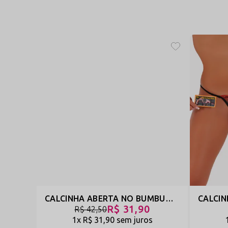
CALCINHA ABERTA NO BUMBUM EM TULE E RENDA - VOU ÀS COMPRAS - PRETO - REF 395
R$ 31,90
R$ 42,50
1x
R$ 31,90
sem juros