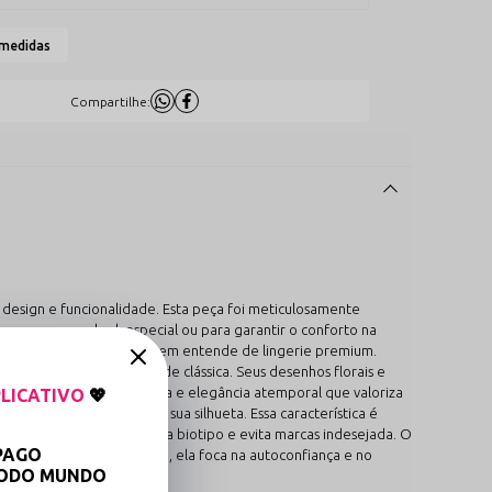
 medidas
Compartilhe:
esign e funcionalidade. Esta peça foi meticulosamente
ra compor um look especial ou para garantir o conforto na
nça de uma peça feita por quem entende de lingerie premium.
nto exalta a sensualidade clássica. Seus desenhos florais e
ual de sedução sofisticada e elegância atemporal que valoriza
LICATIVO
💖
alizado e milimétrico à sua silhueta. Essa característica é
a individualidade de cada biotipo e evita marcas indesejada. O
PAGO
 formato natural do corpo, ela foca na autoconfiança e no
TODO MUNDO