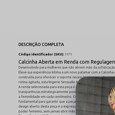
DESCRIÇÃO COMPLETA
Código identificador (SKU):
1171
Calcinha Aberta em Renda com Regulagem
Desenvolvido para mulheres que não abrem mão da sofisticação
Eleve sua experiência íntima a um novo patamar com a Calcinh
construída para oferecer o suporte necessário com uma leveza s
rotina agitada, esta lingerie Sensualle é a declaração definiti
A renda selecionada para esta peça é de padrão internacional, a
transparências estrategicamente posicionadas criam um visual 
a feminilidade em cada centímetro. O diferencial técnico deste 
fundamental para garantir que a peça não aperte as laterais e 
design aberto desta peça é a expressão máxima da audácia e da 
poder feminino, sem jamais abrir mão do acabamento refinado e