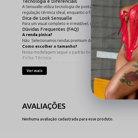
Tecnologia e Diferenciais
A Sensualle utiliza tecnologia de ponta na tecelagem para gar
regulação térmica ideal, enquanto o forro de algodão natural p
Dica de Look Sensualle
Para um visual completo e irresistível, combine esta peça com ou
Dúvidas Frequentes (FAQ)
A renda pinica?
Não. Selecionamos rendas premium de toque extra macio e acab
Como escolher o tamanho?
Nossa modelagem segue o padrão brasileiro. Recomendamos con
Ficha Técnica
Referência/SKU:
1171
Destaque Principal:
Renda Sensual Premium
Ver mais
Marca:
Sensualle Lingerie
Composição:
Poliamida, Elastano e Algodão (Forro)
Cuidados:
Lavar manualmente com sabão neutro para p
Nenhuma avaliação cadastrada para esse produto.