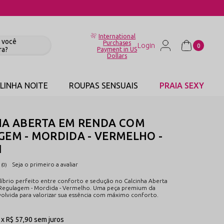
SAPP
International
Purchases
0
Payment in US
Dollars
LINHA NOITE
ROUPAS SENSUAIS
PRAIA SEXY
HA ABERTA EM RENDA COM
EM - MORDIDA - VERMELHO -
1
Seja o primeiro a avaliar
(0)
líbrio perfeito entre conforto e sedução no Calcinha Aberta
egulagem - Mordida - Vermelho. Uma peça premium da
volvida para valorizar sua essência com máximo conforto.
1x
R$ 57,90
sem juros