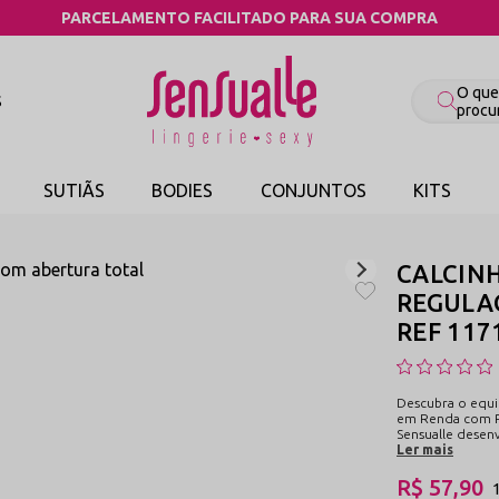
COMPRE PELO WHAT
S
SUTIÃS
BODIES
CONJUNTOS
KITS
CALCIN
REGULAG
REF 117
Descubra o equi
em Renda com R
Sensualle desen
Ler mais
R$ 57,90