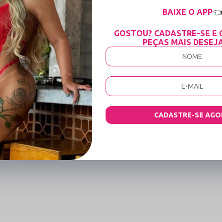
antir fios que não deformam e mantêm a intensidade das cores. A combinaçã
BAIXE O APP

rotege a sua saúde íntima com máxima eficácia.
GOSTOU? CADASTRE-SE E 
tros itens da nossa coleção:
Body Em Renda
Body Em Lycra
Body Em Arrasta
PEÇAS MAIS DESEJ
amento aveludado, garantindo total suavidade na pele.
ferir a tabela de medidas, lembrando que o elastano permite uma ótima 
CADASTRE-SE AGO
reservar as fibras e detalhes