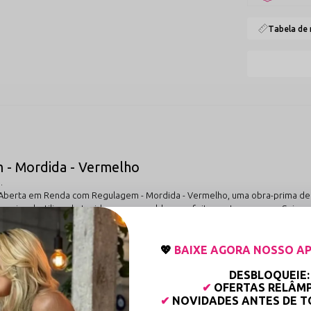
Tabela de
 - Mordida - Vermelho
.
a Aberta em Renda com Regulagem - Mordida - Vermelho, uma obra-prima de d
em igual, utilizando tecidos que se moldam perfeitamente ao corpo. Seja pa
va de que você não precisa escolher entre estilo e bem-estar. Sinta a difere
presentando um toque extra macio que respeita a sensibilidade da pele enqua
romântico e poderoso ao mesmo tempo, transformando o uso diário em um rit
💖
BAIXE AGORA NOSSO AP
modelo é o seu sistema de regulagem integrada, que permite um ajuste person
DESBLOQUEIE:
permaneça no lugar exato, oferecendo um conforto customizado que respeita 
✔
OFERTAS RELÂM
sedução estratégica. Com aberturas desenhadas para valorizar as curvas e o
✔
NOVIDADES ANTES DE 
 da qualidade superior da Sensualle Lingerie.