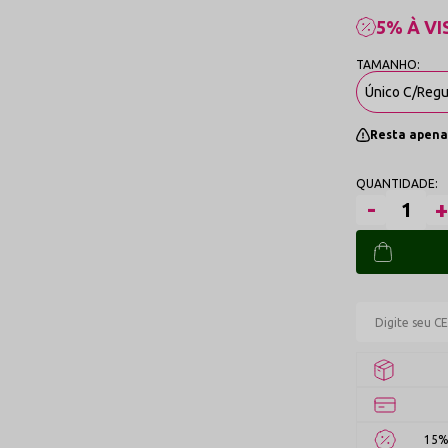
5% À VI
Único C/Reg
Resta apena
15%