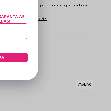
o de poliamida com elastano proporciona o toque gelado e a

GARANTA AS
o
Body Com Liga
Home Sensualle
.
ADAS!
adaptação.
RA