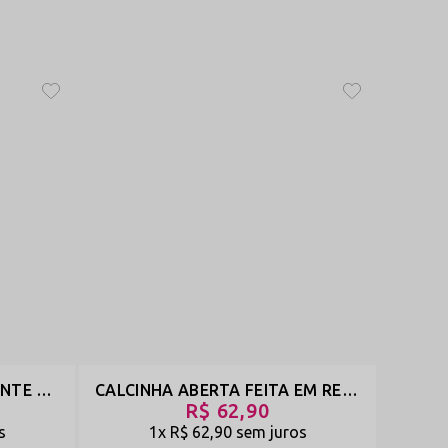
CALCINHA ABERTA NA FRENTE COM LAÇO E STRASS - SEXTA-FEIRA - BRANCO - REF 21
CALCINHA ABERTA FEITA EM RENDA COM TIRAS - OUSADA - VERMELHO - REF 2152
0
R$ 62,90
s
1x
R$ 62,90
sem juros