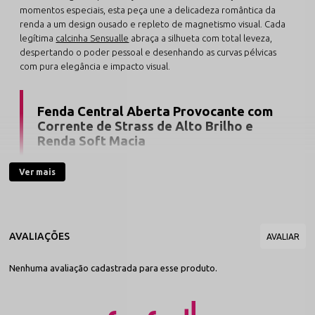
momentos especiais, esta peça une a delicadeza romântica da
renda a um design ousado e repleto de magnetismo visual. Cada
legítima
calcinha Sensualle
abraça a silhueta com total leveza,
despertando o poder pessoal e desenhando as curvas pélvicas
com pura elegância e impacto visual.
Fenda Central Aberta Provocante com
Corrente de Strass de Alto Brilho e
Renda Soft Macia
O grande segredo de caimento e sedução deste modelo
Ver mais
de luxo reside no contraste sofisticado de seus elementos
interativos. Na parte frontal, a estrutura traz uma abertura
central decorada por uma deslumbrante corrente de
strass reluzente, que reflete a luz e adorna a pele de
forma requintada. Confeccionada com renda Soft de alta
elasticidade, a peça promove o **ajuste perfeito no
corpo**, assentando de forma confortável sobre os
Nenhuma avaliação cadastrada para esse produto.
quadris com total estabilidade.