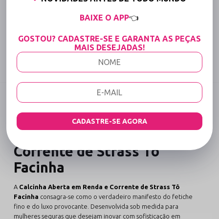
15% OFF para Compras Acima de R$400,00 (Varejo)
BAIXE O APP
👈
GOSTOU? CADASTRE-SE E GARANTA AS PEÇAS
Tabela de medidas
MAIS DESEJADAS!
Compartilhe:
DESCRIÇÃO COMPLETA
Código identificador (SKU):
1940
CADASTRE-SE AGORA
Calcinha Aberta em Renda e
Corrente de Strass Tô
Facinha
A
Calcinha Aberta em Renda e Corrente de Strass Tô
Facinha
consagra-se como o verdadeiro manifesto do fetiche
fino e do luxo provocante. Desenvolvida sob medida para
mulheres seguras que desejam inovar com sofisticação em