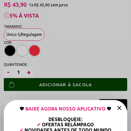
R$ 43,90
1x
R$ 43,90
sem juros
5% À VISTA
Único S/Regulagem
ADICIONAR À SACOLA
💖
BAIXE AGORA NOSSO APLICATIVO
💖
DESBLOQUEIE:
Frete grátis a partir de R$149,90 (Varejo)*
✔
OFERTAS RELÂMPAGO
Até 6x Sem Juros (Varejo)
✔
NOVIDADES ANTES DE TODO MUNDO