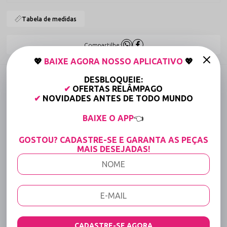
Tabela de medidas
Compartilhe:
💖
BAIXE AGORA NOSSO APLICATIVO
💖
DESCRIÇÃO COMPLETA
DESBLOQUEIE:
✔
OFERTAS RELÂMPAGO
Código identificador (SKU):
342
✔
NOVIDADES ANTES DE TODO MUNDO
Calcinha Arrastão de Luxo com Regulagem –
BAIXE O APP
👈
Sensualle
Onde a geometria da sedução encontra o ajuste impecável. A Calcinha
GOSTOU? CADASTRE-SE E GARANTA AS PEÇAS
Arrastão de Luxo é a tradução da sofisticação audaciosa. Desenvolvida
MAIS DESEJADAS!
para mulheres que dominam o jogo do "revelar e esconder", esta peça
utiliza a trama clássica do arrastão em uma versão premium, garantindo
um visual de impacto que celebra as curvas com o luxo e a autoridade
que só a Sensualle oferece.
Por que a Calcinha Arrastão é irresistível?
Existem texturas que são ícones atemporais da sensualidade, e o
arrastão é o protagonista absoluto. Esta peça é irresistível porque
transforma o corpo em uma moldura de design: a trama aberta cria um
CADASTRE-SE AGORA
contraste hipnotizante sobre a pele, enquanto a cor preta absoluta