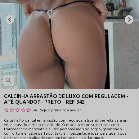
CALCINHA ARRASTÃO DE LUXO COM REGULAGEM -
ATÉ QUANDO? - PRETO - REF 342
Seja o primeiro a avaliar
(0)
Calcinha fio dental em arrastão com regulagem lateral, perfeita para um
visual ousado e cheio de atitude. O modelo valoriza as curvas com
transparência marcante e ajuste personalizado ao corpo, garantindo
conforto e encaixe perfeito. Sexy e impactante, é ideal para quem quer
destacar a sensualidade com um toque de luxo.
Ler mais