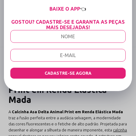
15% OFF para Compras Acima de R$400,00 (Varejo)
BAIXE O APP
👈
Tabela de medidas
GOSTOU? CADASTRE-SE E GARANTA AS PEÇAS
MAIS DESEJADAS!
Compartilhe:
DESCRIÇÃO COMPLETA
Código identificador (SKU):
2280
CADASTRE-SE AGORA
Calcinha Asa Delta Animal
Print em Renda Elástica
Mada
A
Calcinha Asa Delta Animal Print em Renda Elástica Mada
traz a fusão perfeita entre a audácia selvagem, a modernidade
das cores fluorescentes e o fetiche de alto padrão. Projetada para
desenhar e alongar a silhueta de maneira imponente, esta
calcinha
sensual
destaca-se por seu icônico corte cavado. A estrutura em