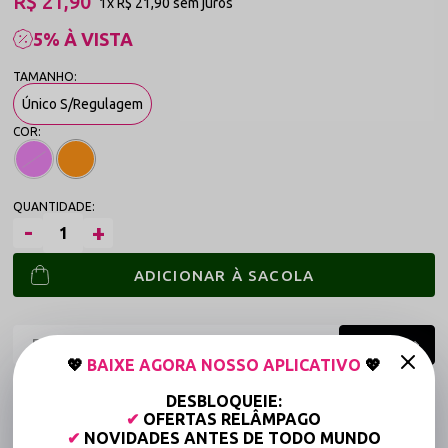
R$ 21,90
1x
R$ 21,90
sem juros
5% À VISTA
Único S/Regulagem
ADICIONAR À SACOLA
💖
BAIXE AGORA NOSSO APLICATIVO
💖
Frete grátis a partir de R$149,90 (Varejo)*
DESBLOQUEIE:
✔
OFERTAS RELÂMPAGO
Até 6x Sem Juros (Varejo)
✔
NOVIDADES ANTES DE TODO MUNDO