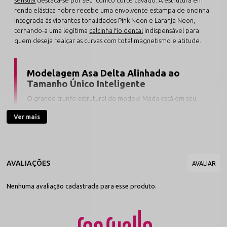
renda elástica nobre recebe uma envolvente estampa de oncinha
integrada às vibrantes tonalidades Pink Neon e Laranja Neon,
tornando-a uma legítima
calcinha fio dental
indispensável para
quem deseja realçar as curvas com total magnetismo e atitude.
Modelagem Asa Delta Alinhada ao
Tamanho Único Inteligente
O grande trunfo estrutural do modelo Mada está em seu
caimento anatômico cavado de pernas alongadas. Com
Ver mais
proposta de tamanho único inteligente, a peça adapta-se
de forma livre e com extrema estabilidade a silhuetas que
vestem manequins do
38 ao 44
. Suas laterais em renda
elástica premium de alta maleabilidade acomodam-se
suavemente acima do quadril, desenhando a cintura e
valorizando os flancos de forma dermo-gentil, sem apertar
ou causar marcas.
Nenhuma avaliação cadastrada para esse produto.
A confecção rica em renda Touch Soft entrega um toque sedoso e
macio no contato com a pele, enquanto os desenhos vazados