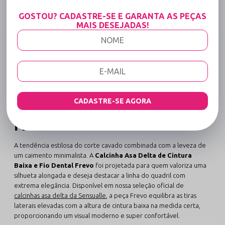
GOSTOU? CADASTRE-SE E GARANTA AS PEÇAS
Compartilhe:
MAIS DESEJADAS!
DESCRIÇÃO COMPLETA
Código identificador (SKU):
1473
Calcinha Asa Delta de
CADASTRE-SE AGORA
Cintura Baixa e Fio Dental
Frevo
A tendência estilosa do corte cavado combinada com a leveza de
um caimento minimalista. A
Calcinha Asa Delta de Cintura
Baixa e Fio Dental Frevo
foi projetada para quem valoriza uma
silhueta alongada e deseja destacar a linha do quadril com
extrema elegância. Disponível em nossa seleção oficial de
calcinhas asa delta da Sensualle
, a peça Frevo equilibra as tiras
laterais elevadas com a altura de cintura baixa na medida certa,
proporcionando um visual moderno e super confortável.