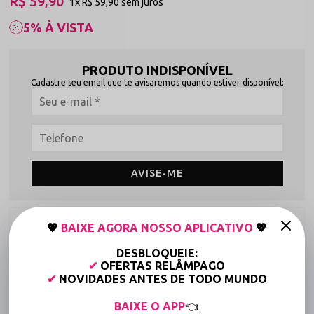
R$ 59,90
1x
R$ 59,90
sem juros
5% À VISTA
PRODUTO INDISPONÍVEL
Cadastre seu email que te avisaremos quando estiver disponível:
AVISE-ME
Frete grátis a partir de R$149,90 (Varejo)*
💖
BAIXE AGORA NOSSO APLICATIVO
💖
Até 6x Sem Juros (Varejo)
DESBLOQUEIE:
✔
OFERTAS RELÂMPAGO
15% OFF para Compras Acima de R$400,00 (Varejo)
✔
NOVIDADES ANTES DE TODO MUNDO
Tabela de medidas
BAIXE O APP
👈