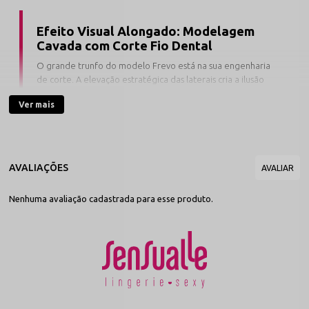
Efeito Visual Alongado: Modelagem
Cavada com Corte Fio Dental
O grande trunfo do modelo Frevo está na sua engenharia
de corte. A elevação estratégica das laterais cria a ilusão
de pernas mais longas e cintura desenhada, enquanto a
Ver mais
traseira em formato fio dental emoldura o bumbum sem
criar marcas indesejadas sob a roupa.
Confeccionada em tecido de toque sedoso e excelente
elasticidade, a peça adere ao corpo de forma suave e flexível,
permitindo total liberdade de movimento. Suas bordas possuem
Nenhuma avaliação cadastrada para esse produto.
acabamento plano e macio que impede dobras incômodas nos
flancos. Para assegurar total proteção e higiene com a saúde
íntima, a região central traz forro protetor interno confeccionado
em malha 100% algodão natural.
Escolha a Cor Curinga para o Seu Estilo