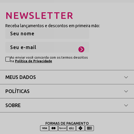
Confira as tonalidades atemporais disponíveis para enriquecer a
sua gaveta de lingeries com máxima versatilidade:
NEWSLETTER
Receba lançamentos e descontos em primeira mão:
Branco Puríssimo
Uma escolha luminosa, fresca e super delicada que valoriza
os contornos da peça no corpo, sendo excelente para
combinar com roupas claras e tecidos leves.
Ver Linha Branca
→
Ao enviar você concorda com os termos descritos
na
Política de Privacidade
MEUS DADOS
Preto Atemporal
O clássico indispensável que confere poder, elegância e
POLÍTICAS
versatilidade imediata, destacando o desenho cavado do
modelo com muito estilo.
SOBRE
Ver Linha Preta
→
FORMAS DE PAGAMENTO
Explore Mais Categorias Relacionadas