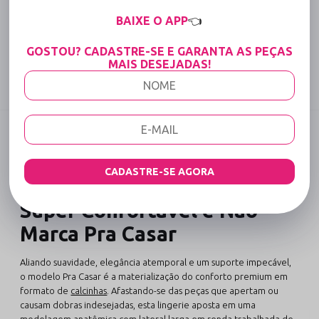
15% OFF para Compras Acima de R$400,00 (Varejo)
BAIXE O APP
👈
Tabela de medidas
GOSTOU? CADASTRE-SE E GARANTA AS PEÇAS
MAIS DESEJADAS!
Compartilhe:
DESCRIÇÃO COMPLETA
Código identificador (SKU):
2849
CADASTRE-SE AGORA
Calcinha Básica em Renda
Super Confortável e Não
Marca Pra Casar
Aliando suavidade, elegância atemporal e um suporte impecável,
o modelo Pra Casar é a materialização do conforto premium em
formato de
calcinhas
. Afastando-se das peças que apertam ou
causam dobras indesejadas, esta lingerie aposta em uma
modelagem anatômica com lateral larga em renda trabalhada de