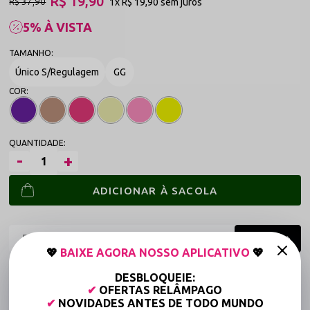
R$ 19,90
R$ 37,90
1x
R$ 19,90
sem juros
5% À VISTA
Único S/Regulagem
GG
ADICIONAR À SACOLA
💖
BAIXE AGORA NOSSO APLICATIVO
💖
Frete grátis a partir de R$149,90 (Varejo)*
DESBLOQUEIE:
✔
OFERTAS RELÂMPAGO
Até 6x Sem Juros (Varejo)
✔
NOVIDADES ANTES DE TODO MUNDO