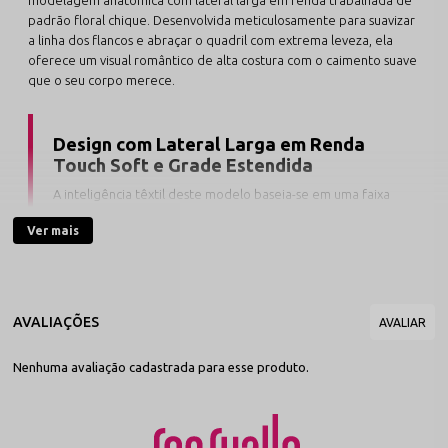
padrão floral chique. Desenvolvida meticulosamente para suavizar
a linha dos flancos e abraçar o quadril com extrema leveza, ela
oferece um visual romântico de alta costura com o caimento suave
que o seu corpo merece.
Design com Lateral Larga em Renda
Touch Soft e Grade Estendida
A inteligência têxtil deste modelo baseia-se em uma faixa
lateral ampla de renda jacquard elástica, composta por
Ver mais
90% Poliamida e 10% Elastano
. Sem elásticos rígidos
nas bordas, a peça assenta perfeitamente e distribui a
pressão de forma uniforme no quadril. Disponível no
tamanho único inteligente (que veste confortavelmente
manequins do 38 ao 44) e no tamanho GG (calibrado sob
medida para o manequim 46), ela entrega estabilidade
total sem apertar e sem enrolar.
Nenhuma avaliação cadastrada para esse produto.
As tramas finas e aveludadas da renda especial atuam como uma
segunda pele dermo-gentil, proporcionando uma regulação