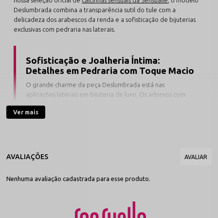
Deslumbrada combina a transparência sutil do tule com a
delicadeza dos arabescos da renda e a sofisticação de bijuterias
exclusivas com pedraria nas laterais.
Sofisticação e Joalheria Íntima:
Detalhes em Pedraria com Toque Macio
O grande charme da peça Deslumbrada está nas
aplicações laterais em bijuteria de luxo. Os adornos com
pedraria reluzente emolduram a linha do quadril sem
Ver mais
apertar, transformando uma modelagem confortável em
uma autêntica calcinha sensual com bijuteria recheada de
elegância.
Desenvolvida com a mistura perfeita entre tule elástico respirável
e renda amaciada dermo-gentil, esta calcinha de luxo envolve as
Nenhuma avaliação cadastrada para esse produto.
curvas de forma leve e natural. Seus acabamentos anatômicos
garantem um ajuste perfeito ao corpo, tornando-a ideal tanto
para vestir com discrição no dia a dia quanto para moments
especiais. Pensando na saúde da região íntima, a peça traz forro