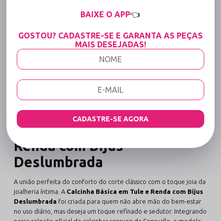
15% OFF para Compras Acima de R$400,00 (Varejo)
BAIXE O APP
👈
Tabela de medidas
GOSTOU? CADASTRE-SE E GARANTA AS PEÇAS
MAIS DESEJADAS!
Compartilhe:
DESCRIÇÃO COMPLETA
Código identificador (SKU):
1266
CADASTRE-SE AGORA
Calcinha Básica em Tule e
Renda com Bijus
Deslumbrada
A união perfeita do conforto do corte clássico com o toque joia da
joalheria íntima. A
Calcinha Básica em Tule e Renda com Bijus
Deslumbrada
foi criada para quem não abre mão do bem-estar
no uso diário, mas deseja um toque refinado e sedutor. Integrando
nossa seleção oficial de
calcinhas sensuais da Sensualle
, o modelo