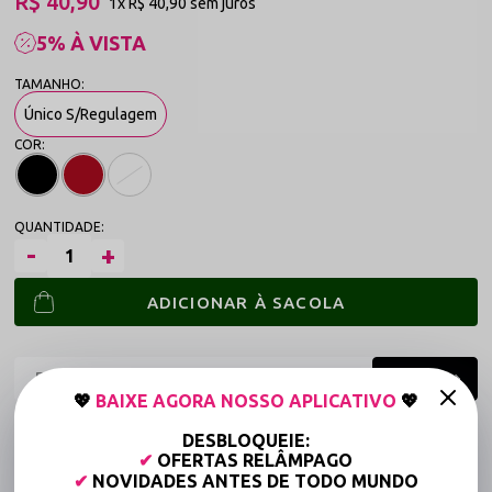
R$ 40,90
1x
R$ 40,90
sem juros
5% À VISTA
Único S/Regulagem
ADICIONAR À SACOLA
💖
BAIXE AGORA NOSSO APLICATIVO
💖
Frete grátis a partir de R$149,90 (Varejo)*
DESBLOQUEIE:
✔
OFERTAS RELÂMPAGO
Até 6x Sem Juros (Varejo)
✔
NOVIDADES ANTES DE TODO MUNDO