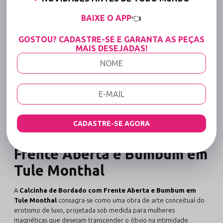
15% OFF para Compras Acima de R$400,00 (Varejo)
BAIXE O APP
👈
GOSTOU? CADASTRE-SE E GARANTA AS PEÇAS
Tabela de medidas
MAIS DESEJADAS!
Compartilhe:
DESCRIÇÃO COMPLETA
Código identificador (SKU):
2861
CADASTRE-SE AGORA
Calcinha de Bordado com
Frente Aberta e Bumbum em
Tule Monthal
A
Calcinha de Bordado com Frente Aberta e Bumbum em
Tule Monthal
consagra-se como uma obra de arte conceitual do
erotismo de luxo, projetada sob medida para mulheres
magnéticas que desejam transcender o óbvio na intimidade.