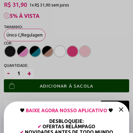
R$ 31,90
1x
R$ 31,90
sem juros
5% À VISTA
Único C/Regulagem
ADICIONAR À SACOLA
💖
BAIXE AGORA NOSSO APLICATIVO
💖
DESBLOQUEIE:
Frete grátis a partir de R$149,90 (Varejo)*
✔
OFERTAS RELÂMPAGO
Até 6x Sem Juros (Varejo)
✔
NOVIDADES ANTES DE TODO MUNDO