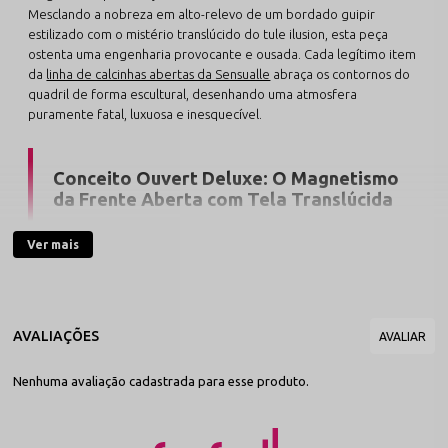
Mesclando a nobreza em alto-relevo de um bordado guipir
estilizado com o mistério translúcido do tule ilusion, esta peça
ostenta uma engenharia provocante e ousada. Cada legítimo item
da
linha de calcinhas abertas da Sensualle
abraça os contornos do
quadril de forma escultural, desenhando uma atmosfera
puramente fatal, luxuosa e inesquecível.
Conceito Ouvert Deluxe: O Magnetismo
da Frente Aberta com Tela Translúcida
O grande ponto de impacto do modelo Monthal reside
Ver mais
em sua arquitetura de fetiche refinado: uma abertura
frontal estratégica emoldurada por arabescos bordados
dermo-gentis de altíssimo padrão têxtil. Para coroar o
design de forma harmônica, a parte traseira envolve os
glúteos em uma camada contínua e macia de tule
transparente, entregando um caimento anatômico
impecável que acende a imaginação sem abrir mão do
Nenhuma avaliação cadastrada para esse produto.
conforto sofisticado.