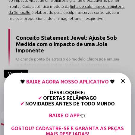
ao impacto visual de uma bijuteria grande e exclusiva no painel
frontal. Cada autêntico modelo da
linha de calcinhas com bijuteria
da Sensualle
é elaborado para esculpir as curvas corporais com
realeza, proporcionando um magnetismo inesquecível.
Conceito Statement Jewel: Ajuste Sob
Medida com o Impacto de uma Joia
Imponente
O grande ponto de atração do modelo Chic reside em sua
arquitetura ousada and confortável. Suas laterais são
equipadas com tiras elásticas de excelente memória têxtil
Ver mais
acompanhadas por passadores finos em polímero
💖
BAIXE AGORA NOSSO APLICATIVO
💖
(plástico) de alta resistência. Esta composição inteligente e
livre de metais afasta riscos de reações alérgicas, não sofre
DESBLOQUEIE:
com oxidação precoce and garante um ajuste milimétrico
✔
OFERTAS RELÂMPAGO
COMPRE JUNTO
ideal do tamanho 38 ao 44.
✔
NOVIDADES ANTES DE TODO MUNDO
BAIXE O APP
👈
NEW
A engenharia criativa desta calcinha prioriza o bem-estar contínuo
através de costuras de perfil plano ultra baixo que assentam
GOSTOU? CADASTRE-SE E GARANTA AS PEÇAS
perfeitamente sobre a pele. Enquanto a bijuteria imponente
MAIS DESEJADAS!