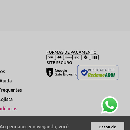
diferenciados, transparências e
FORMAS DE PAGAMENTO
 para momentos especiais.
SITE SEGURO
VERIFICADA POR
os
 Ajuda
Frequentes
Lojista
ão da peça Erva deve ser realizada
 em bijuteria. É proibido o uso de
ndências
 a peça dobrada na gaveta, mantendo
s. Ao permanecer navegando, você
Estou de