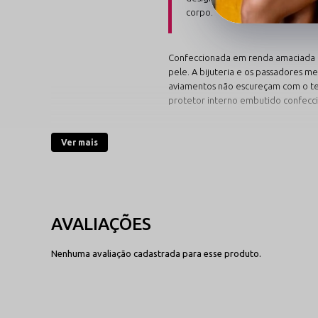
corpo.
Confeccionada em renda amaciada de
pele. A bijuteria e os passadores m
aviamentos não escureçam com o tem
protetor interno embutido confecc
Cores Clássicas para 
Ver mais
Confira as tonalidades elegantes dis
Branco Puríssimo
Uma escolha sofisticada, lumino
renda branca combinada ao brilho
Nenhuma avaliação cadastrada para esse produto.
angelical e super luxuoso.
Ver Linha Branca
→