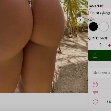
Único C/Reg
15%