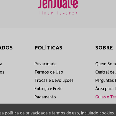
rias Relacionadas em Nosso Catálogo
 oficiais da Sensualle e monte conjuntos deslumbrantes:
Calcinhas Sensuais
a de modelos confeccionados em
Descubra lingeries com recortes 
ADOS
POLÍTICAS
SOBRE
que macio e caimento impecável.
aviamentos banhados projetados
Ver Calcinhas Sensuais
→
ta
Privacidade
Quem Som
dos
Termos de Uso
Central de
ação com Sua Calcinha de Luxo
Trocas e Devoluções
Perguntas 
Entrega e Frete
Área para 
nda delicada com aplicação de bijuteria e passadores banhados, a higienizaç
ua fria e sabão neutro. Lave de forma suave sem esfregar ou torcer o detalhe
Pagamento
Guias e Te
a, alvejantes ou ferro de passar. Deixe secar naturalmente à sombra. Guarde
fechos de sutiãs ou zíperes.
ssa política de privacidade e termos de uso, incluindo cookie