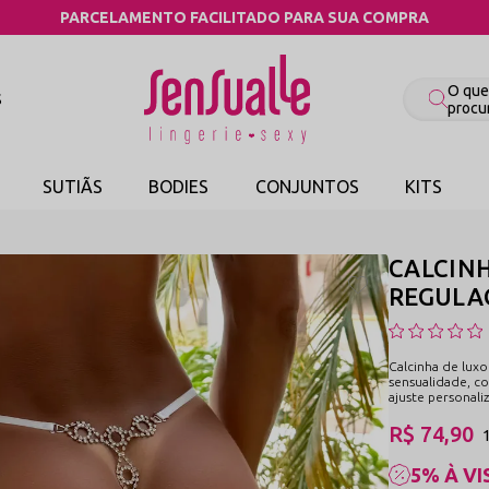
COMPRE PELO WHATSAPP
S
SUTIÃS
BODIES
CONJUNTOS
KITS
CALCIN
REGULAG
Calcinha de lux
sensualidade, co
ajuste personali
R$ 74,90
5% À VI