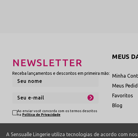
Explore Mais Catego
Aproveite para navegar pelas seções
Calcinhas em Renda
Confira nossa seleção complet
MEUS D
tramas rendadas nobres com to
NEWSLETTER
Ver Calcinhas em Renda
→
Receba lançamentos e descontos em primeira mão:
Minha Con
Meus Pedi
Cuidados de Conserv
Favoritos
Blog
Por se tratar de uma calcinha em re
Ao enviar você concorda com os termos descritos
exclusivamente à mão, utilizando ág
na
Política de Privacidade
máquina de lavar, secadora elétric
a bijuteria protegida do atrito com 
A Sensualle Lingerie utiliza tecnologias de acordo com no