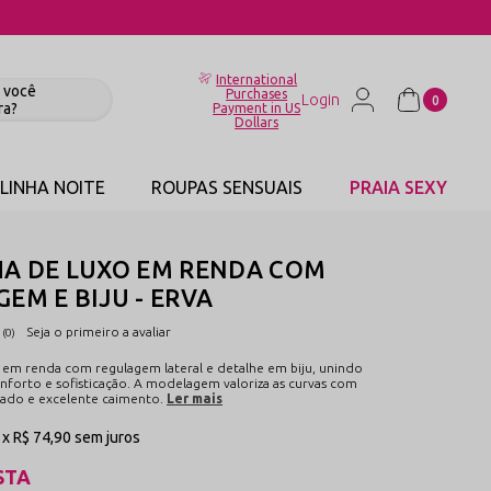
International
Purchases
0
Payment in US
Dollars
LINHA NOITE
ROUPAS SENSUAIS
PRAIA SEXY
HA DE LUXO EM RENDA COM
EM E BIJU - ERVA
Seja o primeiro a avaliar
(0)
o em renda com regulagem lateral e detalhe em biju, unindo
nforto e sofisticação. A modelagem valoriza as curvas com
zado e excelente caimento.
Ler mais
1x
R$ 74,90
sem juros
STA