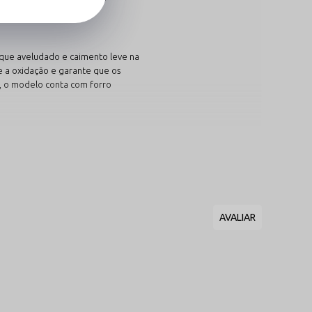
oque aveludado e caimento leve na
e a oxidação e garante que os
, o modelo conta com forro
do poder. O tom preto acentua a
estaca o reluzir da bijuteria com