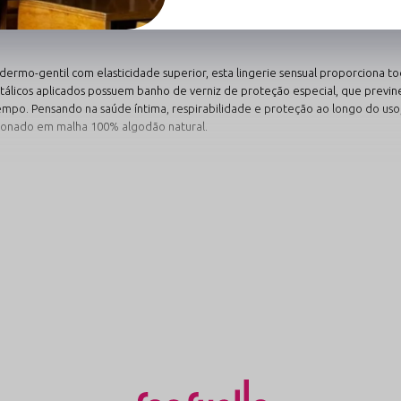
rmo-gentil com elasticidade superior, esta lingerie sensual proporciona t
etálicos aplicados possuem banho de verniz de proteção especial, que previn
po. Pensando na saúde íntima, respirabilidade e proteção ao longo do uso
ionado em malha 100% algodão natural.
Destacar o Seu Estilo de Luxo
poníveis em nosso catálogo oficial para enriquecer seu acervo de lingeries:
Preto Elegante
sa e romântica. A versão em
O ícone absoluto da sedução e 
 da bijuteria cria um visual
transparência da renda floral e d
um contraste marcante.
Ver Linha Preta
→