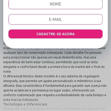
Código identificador (SKU):
462
Calcinha em Liganete Animal Print com
Regulagem e Fecho - Vem cá - Zebra
O detalhe que faltava para tornar seu visual inesquecível.
A Calcinha em Liganete Animal Print com Regulagem e Fecho - Vem cá -
Zebra transcende o conceito de uma simples peça íntima para se tornar
uma aliada indispensável na jornada de autoconfiança de cada mulher.
CADASTRE-SE AGORA
Desenvolvida pela Sensualle Lingerie com um rigoroso padrão de
qualidade, esta peça une a suavidade das fibras premium com uma
engenharia de modelagem anatômica que abraça as curvas sem causar
qualquer tipo de compressão indesejada. Cada detalhe foi pensado
para proporcionar não apenas um visual deslumbrante, mas uma
experiência de bem-estar contínuo, permitindo que você se sinta
elegante e confortável desde a primeira hora da manhã até o final da
noite.
O diferencial técnico deste modelo é o seu sistema de regulagem
integrada, que permite um ajuste personalizado e milimétrico à sua
silhueta. Essa característica é fundamental para garantir que a peça não
aperte as laterais e permaneça no lugar exato, oferecendo um
conforto customizado que respeita a individualidade de cada biotipo e
evita marcas indesejada.
Tecnologia e Diferenciais
A Sensualle utiliza tecnologia de ponta na tecelagem para garantir fios