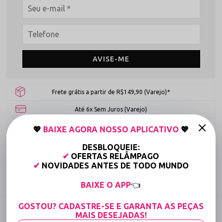
AVISE-ME
Frete grátis a partir de R$149,90 (Varejo)*
Até 6x Sem Juros (Varejo)
15% OFF para Compras Acima de R$400,00 (Varejo)
💖
BAIXE AGORA NOSSO APLICATIVO
💖
DESBLOQUEIE:
Tabela de medidas
✔
OFERTAS RELÂMPAGO
✔
NOVIDADES ANTES DE TODO MUNDO
Compartilhe:
BAIXE O APP
👈
GOSTOU? CADASTRE-SE E GARANTA AS PEÇAS
DESCRIÇÃO COMPLETA
MAIS DESEJADAS!