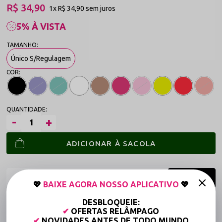
R$ 34,90
1x
R$ 34,90
sem juros
5% À VISTA
Único S/Regulagem
ADICIONAR À SACOLA
💖
BAIXE AGORA NOSSO APLICATIVO
💖
DESBLOQUEIE:
Frete grátis a partir de R$149,90 (Varejo)*
✔
OFERTAS RELÂMPAGO
Até 6x Sem Juros (Varejo)
✔
NOVIDADES ANTES DE TODO MUNDO