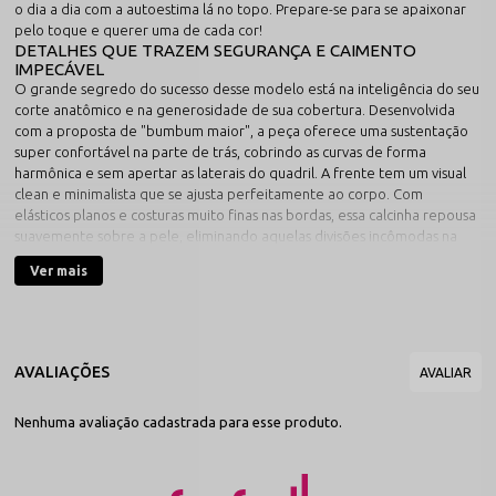
o dia a dia com a autoestima lá no topo. Prepare-se para se apaixonar
pelo toque e querer uma de cada cor!
DETALHES QUE TRAZEM SEGURANÇA E CAIMENTO
IMPECÁVEL
O grande segredo do sucesso desse modelo está na inteligência do seu
corte anatômico e na generosidade de sua cobertura. Desenvolvida
com a proposta de "bumbum maior", a peça oferece uma sustentação
super confortável na parte de trás, cobrindo as curvas de forma
harmônica e sem apertar as laterais do quadril. A frente tem um visual
clean e minimalista que se ajusta perfeitamente ao corpo. Com
elásticos planos e costuras muito finas nas bordas, essa calcinha repousa
suavemente sobre a pele, eliminando aquelas divisões incômodas na
silhueta e garantindo um contorno lindo com extremo glamour.
Ver mais
Um Arco-Íris no Seu Closet: Mais de 9 Cores Incríveis!
Para combinar com qualquer look, humor ou ocasião, este modelo
conta com uma variedade fantástica de mais de 9 tonalidades:
Preto Absoluto:
O clássico coringa e sofisticado que não pode
faltar.
Branco Radiante:
Luminoso, fresco e essencial para o seu dia a
dia.
Nenhuma avaliação cadastrada para esse produto.
Vermelho Intenso:
Vibrante, poderoso e cheio de energia
marcante.
Canela Elegante:
O neutro perfeito e super discreto sob
roupas claras.