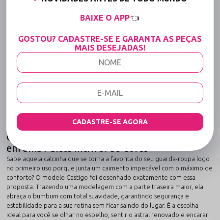
15% OFF para Compras Acima de R$400,00 (Varejo)
BAIXE O APP
👈
GOSTOU? CADASTRE-SE E GARANTA AS PEÇAS
Tabela de medidas
MAIS DESEJADAS!
Compartilhe:
DESCRIÇÃO COMPLETA
Código identificador (SKU):
998
CADASTRE-SE AGORA
Calcinha em Lycra com o Bumbum Maior
Castigo: O Conforto e a Modelagem Perfeita
em uma Paleta Incrível de Cores
Sabe aquela calcinha que se torna a favorita do seu guarda-roupa logo
no primeiro uso porque junta um caimento impecável com o máximo de
conforto? O modelo Castigo foi desenhado exatamente com essa
proposta. Trazendo uma modelagem com a parte traseira maior, ela
abraça o bumbum com total suavidade, garantindo segurança e
estabilidade para a sua rotina sem ficar saindo do lugar. É a escolha
ideal para você se olhar no espelho, sentir o astral renovado e encarar