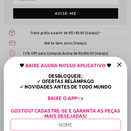
AVISE-ME
Frete grátis a partir de R$149,90 (Varejo)*
Até 6x Sem Juros (Varejo)
15% OFF para Compras Acima de R$400,00 (Varejo)
💖
BAIXE AGORA NOSSO APLICATIVO
💖
Tabela de medidas
DESBLOQUEIE:
✔
OFERTAS RELÂMPAGO
Compartilhe:
✔
NOVIDADES ANTES DE TODO MUNDO
BAIXE O APP
👈
DESCRIÇÃO COMPLETA
GOSTOU? CADASTRE-SE E GARANTA AS PEÇAS
Código identificador (SKU):
528
MAIS DESEJADAS!
Calcinha em Renda Bicolor com Regulagem -
Solta o freio - Pink