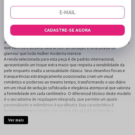
A união perfeita entre luxo e bem-estar para o seu dia a dia.
Sinta o toque de exclusividade e o requinte que a Calcinha em Renda
Bicolor com Regulagem - Solta o freio - Pink proporciona ao seu dia a
dia. Fabricada com materiais de alta tecnologia têxtil, esta lingerie
oferece uma respirabilidade superior e uma durabilidade excepcional,
CADASTRE-SE AGORA
mantendo-se como nova mesmo após sucessivas lavagens. A Sensualle
entende que a beleza começa no conforto, e por isso investimos em
acabamentos delicados que evitam irritações, resultando em uma peça
que valoriza a silhueta natural com sofisticação e uma pitada de
glamour que toda mulher moderna merece.
A renda selecionada para esta peça é de padrão internacional,
apresentando um toque extra macio que respeita a sensibilidade da
pele enquanto exalta a sensualidade clássica. Seus desenhos florais e
transparências estrategicamente posicionadas criam um visual
romântico e poderoso ao mesmo tempo, transformando o uso diário
em um ritual de sedução sofisticada e elegância atemporal que valoriza
a feminilidade em cada centímetro. O diferencial técnico deste modelo
é o seu sistema de regulagem integrada, que permite um ajuste
personalizado e milimétrico à sua silhueta. Essa característica é
fundamental para garantir que a peça não aperte as laterais e
permaneça no lugar exato, oferecendo um conforto customizado que
Ver mais
respeita a individualidade de cada biotipo e evita marcas indesejada.
Tecnologia e Diferenciais
A Sensualle utiliza tecnologia de ponta na tecelagem para garantir fios