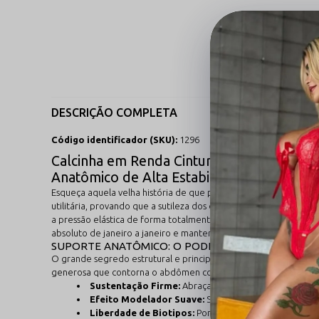
DESCRIÇÃO COMPLETA
Código identificador (SKU):
1296
Calcinha em Renda Cintura Larga Equilibr
Anatômico de Alta Estabilidade
Esqueça aquela velha história de que para vestir uma lingerie 
utilitária, provando que a sutileza dos desenhos florais pode ca
a pressão elástica de forma totalmente homogênea, eliminando 
absoluto de janeiro a janeiro e manter-se segura em qualquer o
SUPORTE ANATÔMICO: O PODER E A ESTABILIDADE
O grande segredo estrutural e principal diferencial desta peça 
generosa que contorna o abdômen com total doci-maciez. Essa e
Sustentação Firme:
Abraça a silhueta de maneira uni
Efeito Modelador Suave:
Suaviza a linha dos flancos
Liberdade de Biotipos:
Por não contar com costuras r