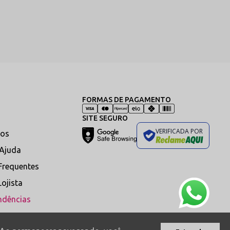
erfícies quentes derrete o tecido instantaneamente.
FORMAS DE PAGAMENTO
SITE SEGURO
VERIFICADA POR
os
 Ajuda
Frequentes
Lojista
ndências