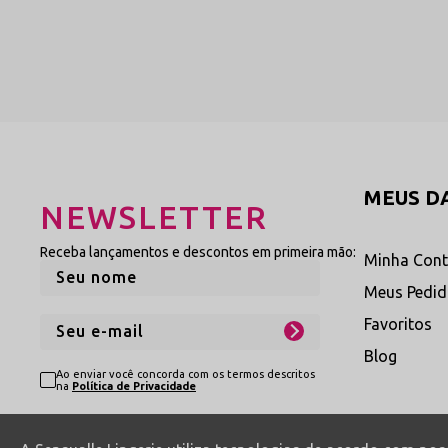
Evite o ferro de passar:
As fibras sintéticas de poliamida são
ESPECIFICAÇÕES DO PRODUTO
Composição do Tecido:
90% Poliamida e 10% Elastan
Estilo de Peça:
Calcinha em renda conforto com propos
Modelagem de Cós:
Formato de cintura larga anatômi
Construção Lateral:
Tiras largas e fixas desenvolvid
Corte Traseiro:
Cobertura anatômica intermediária c
Cores Disponíveis:
Preto, Vermelho, Branco ou Pink.
Cuidado Higiênico:
Zona de contato íntimo equipada 
MEUS D
NEWSLETTER
Receba lançamentos e descontos em primeira mão:
Minha Con
Meus Pedi
Favoritos
Blog
Ao enviar você concorda com os termos descritos
na
Política de Privacidade