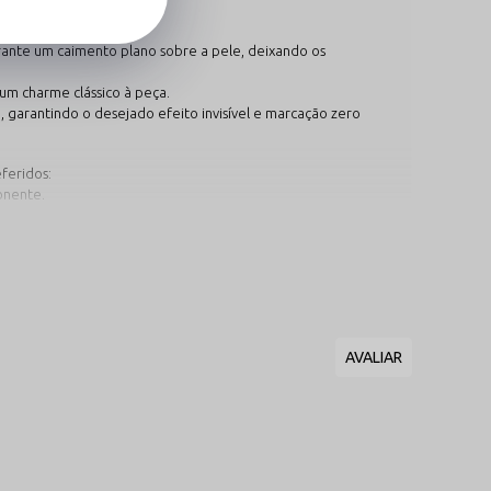
o vestuário:
rante um caimento plano sobre a pele, deixando os
 um charme clássico à peça.
garantindo o desejado efeito invisível e marcação zero
feridos:
onente.
ça.
as.
ina.
astano de alta resiliência. Essa fusão entrega o toque sedoso
ciona como um canal de ventilação natural, potencializando a
na central inferior conta com um forro de proteção macio e
, sem esfregar com força excessiva para não romper os
a estrutura elástica de forma irreversível. Deixe secar