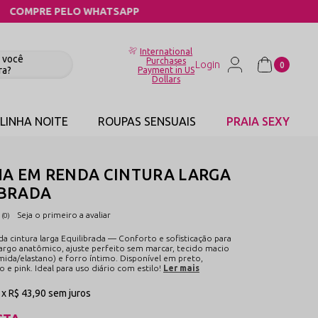
International
Purchases
0
Payment in US
Dollars
LINHA NOITE
ROUPAS SENSUAIS
PRAIA SEXY
HA EM RENDA CINTURA LARGA
IBRADA
Seja o primeiro a avaliar
(0)
a cintura larga Equilibrada — Conforto e sofisticação para
 largo anatômico, ajuste perfeito sem marcar, tecido macio
amida/elastano) e forro íntimo. Disponível em preto,
 e pink. Ideal para uso diário com estilo!
Ler mais
1x
R$ 43,90
sem juros