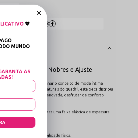
 medidas
LICATIVO
💖
Compartilhe:
PAGO
TODO MUNDO

icação das Tramas Nobres e Ajuste
GARANTA AS
ADAS!
ilibrada chega para redesenhar o conceito de moda íntima
ra se moldar às linhas naturais do quadril, esta peça distribui
r o dia com a autoestima renovada, desfrutar de conforto
renda conforto, o modelo traz uma faixa elástica de espessura
ntes benefícios ao corpo:
RA
ngo das horas.
ma leveza.
orpo com excelente estabilidade física.