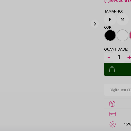
5% À VI
P
M
15%