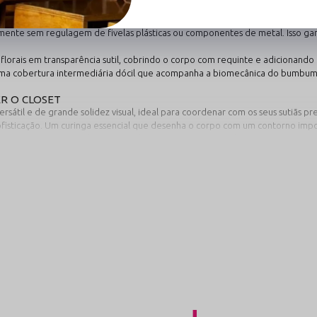
DO SEM REGULAGEM
 para assegurar uma experiência de uso livre de interferências ou marcas sob 
lmente sem regulagem de fivelas plásticas ou componentes de metal. Isso ga
florais em transparência sutil, cobrindo o corpo com requinte e adicionando
uma cobertura intermediária dócil que acompanha a biomecânica do bumbum, 
R O CLOSET
átil e de grande solidez visual, ideal para coordenar com os seus sutiãs pre
ofisticação. Um curinga essencial que desenha o corpo com um contorno imp
rgia. Perfeita para elevar o astral instantaneamente e blindar a autoconfian
. Uma alternativa iluminada de extrema classe, ideal para usar com roupas clar
ha excelente para colocar um toque de descontração e energia alegre na rot
DE E PROTEÇÃO ÍNTIMA
amente estruturada através de uma fusão técnica de 90% poliamida e 10% el
e coceiras ou atritos cutâneos. A estrutura porosa dos desenhos vazados fun
e. Pensando integralmente no cuidado ginecológico e na higiene diária, a zo
 SUA LINGERIE
adote este protocolo simples para estender a vida útil da sua calcinha:
ão líquido neutro imediatamente após o uso. Massageie as tramas suavemente
 o atrito com zíperes de outras roupas podem puxar fios da renda e danificar 