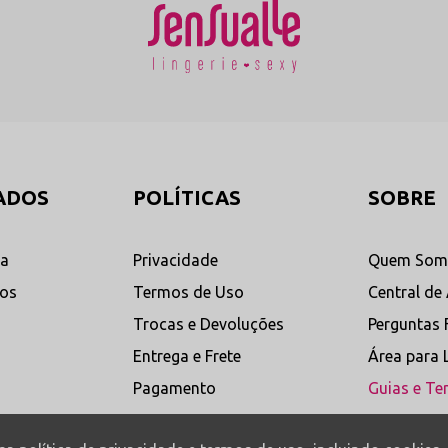
 altamente sensíveis a variações térmicas extremas. O contato direto com sup
o (Renda Touch Premium High-Stretch).
ta casual-chic de uso diário.
ca com elástico embutido de alta estabilidade.
as totalmente sem regulagem lateral.
om costuras embutidas de marcação zero absoluta.
com forro protetor integrado e respirável.
ADOS
POLÍTICAS
SOBRE
ta
Privacidade
Quem Som
dos
Termos de Uso
Central de
Trocas e Devoluções
Perguntas 
Entrega e Frete
Área para 
Pagamento
Guias e Te