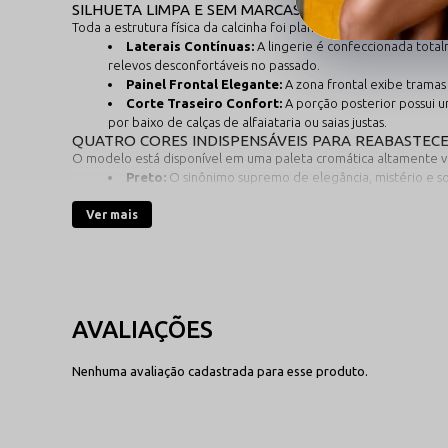
SILHUETA LIMPA E SEM MARCAS: DESIGN CONCEBI
Toda a estrutura física da calcinha foi planejada de forma limpa
Laterais Contínuas:
A lingerie é confeccionada tota
relevos desconfortáveis no passado.
Painel Frontal Elegante:
A zona frontal exibe tramas 
Corte Traseiro Confort:
A porção posterior possui 
por baixo de calças de alfaiataria ou saias justas.
QUATRO CORES INDISPENSÁVEIS PARA REABASTECE
O modelo está disponível em uma paleta cromática altamente vers
Preto:
O sinônimo supremo de elegância, mistério e s
Vermelho:
A tonalidade da paixão, da audácia e da ene
Ver mais
Branco:
A tradução literal de frescor, pureza e leveza
Pink:
Um tom vibrante, jovem e ultra-feminino. A escol
TEXTURA SEGUNDA PELE COM ALTA RESPIRABILIDA
Desenvolvida com foco no bem-estar prolongado, a peça é inteir
de uma legítima lingerie segunda pele, sendo totalmente livre d
livre circulação de ar na região pélvica e dispersando a umidad
hipoalergênico.
GUIA PRÁTICO DE MANUTENÇÃO PARA PRESERVAR A
Por se tratar de um modelo rico em detalhes de renda delicada, 
Nenhuma avaliação cadastrada para esse produto.
Priorize a lavagem manual:
Utilize água fria corrente e sab
filamentos elásticos.
Esqueça a secadora e a máquina:
A centrifugação industrial e
naturalmente na sombra e na horizontal.