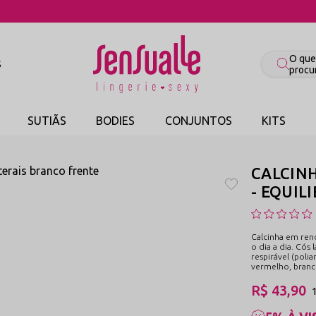
COMPRE PELO WHATSAPP
S
SUTIÃS
BODIES
CONJUNTOS
KITS
CALCIN
- EQUIL
Calcinha em rend
o dia a dia. Cós
respirável (poli
vermelho, branco
R$ 43,90