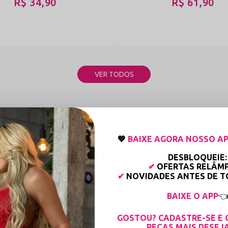
R$ 34,90
R$ 61,90
VER TODOS
NOSSAS CATEGORIAS
💖
BAIXE AGORA NOSSO AP
DESBLOQUEIE:
✔
OFERTAS RELÂM
✔
NOVIDADES ANTES DE 
BAIXE O APP

GOSTOU? CADASTRE-SE E 
PEÇAS MAIS DESEJ