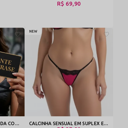
R$ 69,90
NEW
CALCINHA ABERTA EM RENDA COM FRASES PERSONALIZADAS ATÉ 10 LETRAS – PRENDA
CALCINHA SENSUAL EM SUPLEX E RENDA COM BUMBUM EM TULE DOBRADO - MALU