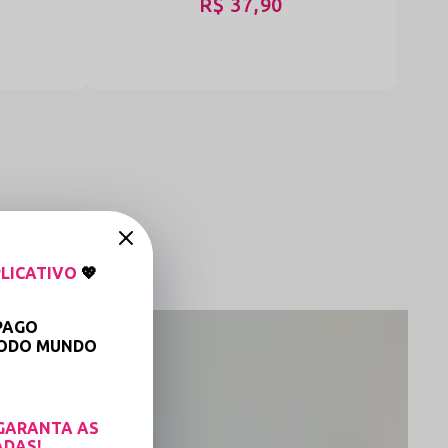
R$ 37,90
LICATIVO
💖
PAGO
TODO MUNDO

GARANTA AS
ADAS!