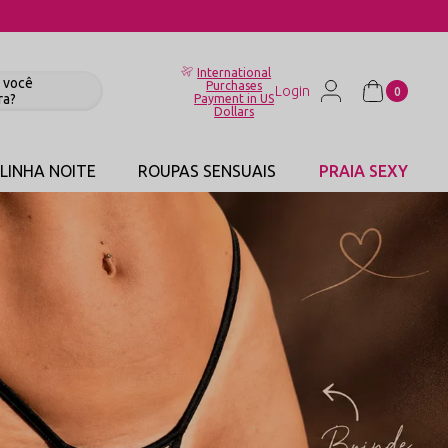
International
Purchases
0
Payment in US
Dollars
LINHA NOITE
ROUPAS SENSUAIS
PRAIA SEXY