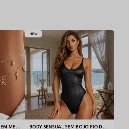
NEW
CORRENTE PARA BARRIGA EM METAL COM CAMADAS DUPLAS, ACESSÓRIO DE CINTURA ESTILOSO E SENSUAL - TULIPA
BODY SENSUAL SEM BOJO FIO DENTAL CAVADO EM LYCRA FITNESS - SUPINO