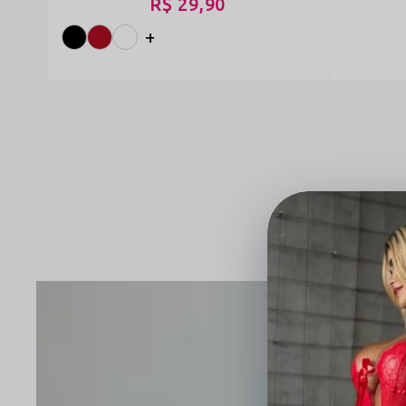
R$ 29,90
+