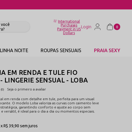
International
Purchases
0
Payment in US
Dollars
LINHA NOITE
ROUPAS SENSUAIS
PRAIA SEXY
A EM RENDA E TULE FIO
- LINGERIE SENSUAL - LOBA
Seja o primeiro a avaliar
(0)
tal em renda com detalhe em tule, perfeita para um visual
ocante. O modelo Loba valoriza as curvas com caimento leve
estratégica, garantindo conforto e ajuste ao corpo sem
 e versátil, é ideal para o dia a dia ou momentos especiais.
1x
R$ 39,90
sem juros