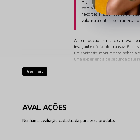
A grande vantagem do modelo Lo
com o elastano, a calcinha pos
recortes anatômicos apoiam-se
valoriza a cintura sem apertar o
A composição estratégica mescla o p
instigante efeito de transparência
um contraste monumental sobre a pel
uma experiência de segunda pele re
Ver mais
Descubra a Paleta de
Nossa linha explora tonalidades clás
Modelos no Preto,
Vermelho e Verde
Nenhuma avaliação cadastrada para esse produto.
O sinônimo eterno do fetiche
audacioso e da elegância selva
Cores marcantes e profundas