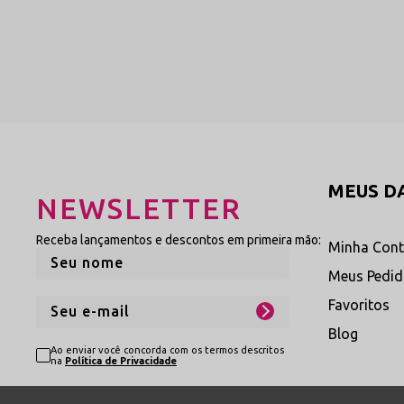
projetadas para valorizar o des
renda e intensificar a atmosfera
desejo.
Ver Categoria de Calcinhas
Explore Nossas Variaç
Aproveite as condições exclusivas e
MEUS D
NEWSLETTER
moda íntima:
Receba lançamentos e descontos em primeira mão:
Minha Con
Calcinha em Renda
Meus Pedi
Designs refinados trabalhados 
Favoritos
rendas macias e florais de alta
durabilidade, oferecendo excel
Blog
caimento dermo-gentil que des
Ao enviar você concorda com os termos descritos
silhueta.
na
Política de Privacidade
Ver Coleção
→