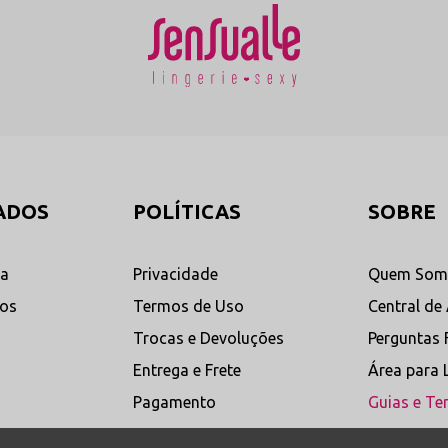
enho da
vibrante que realça as curvas com
sob a r
 de
extrema sofisticação.
especia
Ver Categoria de Calcinhas
Ver Ca
→
→
ões e Linhas Direto de Fábrica
m atacado e varejo direto de Nova Friburgo para conectar seu closet intelige
ADOS
POLÍTICAS
SOBRE
ta
Privacidade
Quem Som
Calcinhas em Tule
Calci
dos
Termos de Uso
Central de
com
Designs modernos confeccionados com
Modelag
Trocas e Devoluções
Perguntas 
a leveza e frescor de microtelas de
para br
ente
poliamida, garantindo transparências
revela 
Entrega e Frete
Área para 
enha a
sutis e confortáveis.
anatômi
Pagamento
Guias e Te
Ver Modelos
Ver M
→