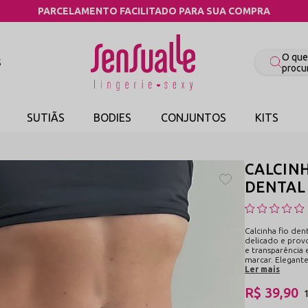
COMPRE PELO WHATSAPP
S
SUTIÃS
BODIES
CONJUNTOS
KITS
CALCINH
DENTAL 
Calcinha fio den
delicado e prov
e transparência 
marcar. Elegante
Ler mais
R$ 39,90