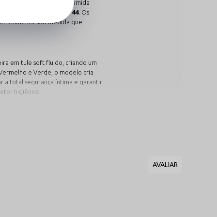
abilidade elástica da poliamida
vel os manequins do
38 ao 44
. Os
e um caimento sob medida que
ra em tule soft fluido, criando um
 Vermelho e Verde, o modelo cria
 a total segurança íntima e garantir
etor higiênico.
alidade e renovar o closet íntimo:
nha Sensual em Renda
e
ça rica em acabamento e
s nobres que harmoniza a
rência com o caimento invisible