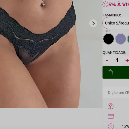
5% À VI
Único S/Reg
15%