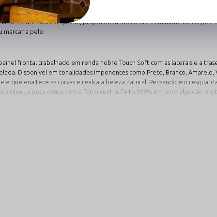
ba está na alta engenharia têxtil aplicada à sua modelagem. Unindo a male
sui uma proposta de tamanho único inteligente que veste de forma confortá
 suavemente sobre o quadril, proporcionando total estabilidade no corpo 
u marcar a pele.
ainel frontal trabalhado em renda nobre Touch Soft com as laterais e a trasei
 velada. Disponível em tonalidades imponentes como Preto, Branco, Amarelo,
e que enaltece as curvas e realça a beleza natural. Pensando em resguardar
spirável, a peça conta com o forro central feito 100% em puro algodão prot
 Cores e Garanta Suas Variações Favoritas
sicas e vibrantes com alta fixação de cor, perfeitas para expressar sua person
Modelos no Branco e
Calci
Amarelo
e Tul
Composições que transitam
Uma pe
gem.
perfeitamente entre o fetiche
textura
romântico de visual limpo e a energia
transpa