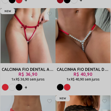
NEW
CALCINHA FIO DENTAL ABERTA COM PÉROLAS - LINGERIE SEXY - APERTA
CALCINHA FIO DENTAL DETALHE DE FRENTE EM PÉROLAS - LINGERIE SEXY - ARROGANTE
R$ 36,90
R$ 40,90
1x
R$ 36,90
sem juros
1x
R$ 40,90
sem juros
+
NEW