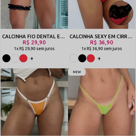
CALCINHA FIO DENTAL EM TULE COM TRANSPARÊNCIA E REGULAGEM - TIDEI
CALCINHA SEXY EM CIRRÊ MODELO SÓ O FIO DENTAL COM ARGOLA - LINGERIE SEXY - ZUMBA
R$ 29,90
R$ 36,90
1x
R$ 29,90
sem juros
1x
R$ 36,90
sem juros
+
+
NEW