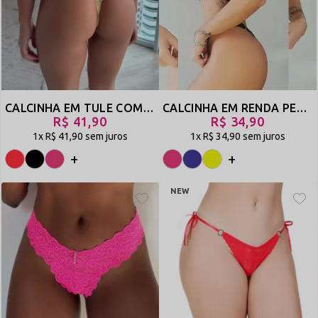
CALCINHA EM TULE COM GUIPPIR E LAÇO NA TRASEIRA - LINGERIE SENSUAL - GARUPA
CALCINHA EM RENDA PERFEITA PARA O DIA A DIA - LINGERIE SENSUAL - AGORA VAI
R$ 41,90
R$ 34,90
1x
R$ 41,90
sem juros
1x
R$ 34,90
sem juros
+
+
NEW