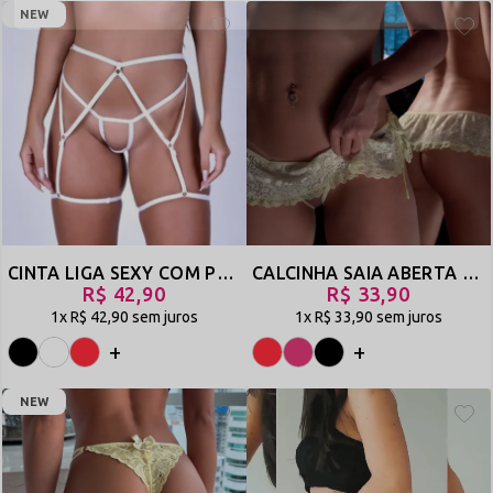
NEW
CINTA LIGA SEXY COM PERNEIRA EM TIRAS COM REGULAGEM - LEVE
CALCINHA SAIA ABERTA EM RENDA - LINGERIE SEXY - BICHANA
R$ 42,90
R$ 33,90
1x
R$ 42,90
sem juros
1x
R$ 33,90
sem juros
+
+
NEW