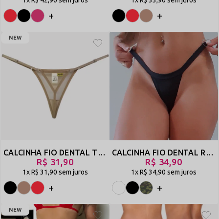
+
+
NEW
CALCINHA FIO DENTAL TRIÂNGULO COM MUITA TRANSPARÊNCIA - NUA
CALCINHA FIO DENTAL REGULÁVEL. PERFEITA PARA ACADEMIA! - VAMBORA
R$ 31,90
R$ 34,90
1x
R$ 31,90
sem juros
1x
R$ 34,90
sem juros
+
+
NEW