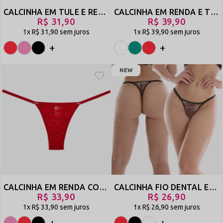
CALCINHA EM TULE E RENDA BÁSICA COM REGULAGEM - FOGOSA
CALCINHA EM RENDA E TULE FIO DENTAL - LINGERIE SENSUAL - LOBA
R$ 31,90
R$ 39,90
1x
R$ 31,90
sem juros
1x
R$ 39,90
sem juros
+
+
NEW
CALCINHA EM RENDA COM BUMBUM MAIOR - LINGERIE SEXY - DEUSA
CALCINHA FIO DENTAL EM TULE CONFORTÁVEL - LINGERIE SEXY - BONITINHA
R$ 33,90
R$ 26,90
1x
R$ 33,90
sem juros
1x
R$ 26,90
sem juros
+
+