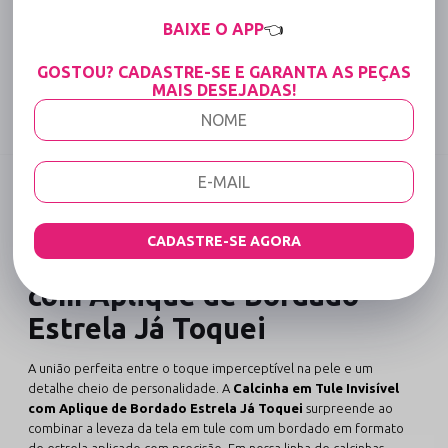
15% OFF para Compras Acima de R$400,00 (Varejo)
BAIXE O APP
👈
Tabela de medidas
GOSTOU? CADASTRE-SE E GARANTA AS PEÇAS
MAIS DESEJADAS!
Compartilhe:
DESCRIÇÃO COMPLETA
Código identificador (SKU):
1362
CADASTRE-SE AGORA
Calcinha em Tule Invisível
com Aplique de Bordado
Estrela Já Toquei
A união perfeita entre o toque imperceptível na pele e um
detalhe cheio de personalidade. A
Calcinha em Tule Invisível
com Aplique de Bordado Estrela Já Toquei
surpreende ao
combinar a leveza da tela em tule com um bordado em formato
de estrela aplicado com precisão. Em nossa linha de
calcinhas