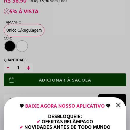
R$ 36,90
1x
R$ 36,90
sem juros
5% À VISTA
Único C/Regulagem
ADICIONAR À SACOLA
💖
BAIXE AGORA NOSSO APLICATIVO
💖
Frete grátis a partir de R$149,90 (Varejo)*
DESBLOQUEIE:
✔
OFERTAS RELÂMPAGO
Até 6x Sem Juros (Varejo)
✔
NOVIDADES ANTES DE TODO MUNDO