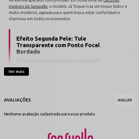
invisíveis da Sensualle
, o modelo Já Toquei traz um toque lúdico e
muito moderno, идеаль para quem busca estar confortável e
charmosa em todos os momentos.
Efeito Segunda Pele: Tule
Transparente com Ponto Focal
Bordado
O charme desta calcinha está no contraste da
transparência total do tecido com o aplique estrelado. O
Ver mais
tule ultra leve se adapta aos contornos do corpo de forma
quase invisível, enquanto o bordado frontal funciona como
um detalhe delicado e exclusivo que valoriza o visual da
peça.
Desenvolvida com acabamento plano nas bordas e elásticos
Nenhuma avaliação cadastrada para esse produto.
macios de perfil baixo, esta peça adere suavemente ao quadril
sem apertar a cintura ou criar marcas aparentes. Seu caimento
traseiro é confortável e acompanha a curvatura do bumbum de
forma natural. Pensando no cuidado com a saúde intima, a calcinha