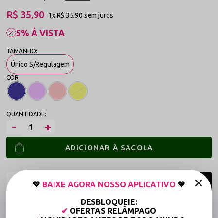
R$ 35,90
1x
R$ 35,90
sem juros
5% À VISTA
Único S/Regulagem
ADICIONAR À SACOLA
💖
BAIXE AGORA NOSSO APLICATIVO
💖
DESBLOQUEIE:
Frete grátis a partir de R$149,90 (Varejo)*
✔
OFERTAS RELÂMPAGO