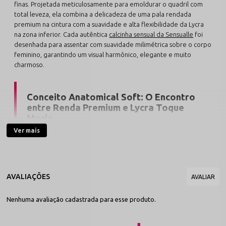
finas. Projetada meticulosamente para emoldurar o quadril com
total leveza, ela combina a delicadeza de uma pala rendada
premium na cintura com a suavidade e alta flexibilidade da Lycra
na zona inferior. Cada autêntica
calcinha sensual da Sensualle
foi
desenhada para assentar com suavidade milimétrica sobre o corpo
feminino, garantindo um visual harmônico, elegante e muito
charmoso.
Conceito Anatomical Soft: O Encontro
entre Renda Premium e Lycra Toque
Macio
Ver mais
Desenvolvida para valorizar a silhueta sem abrir mão do
bem-estar diário, este modelo traz uma faixa de renda
anatômica plana que abraça a cintura de forma dermo-
gentil, descartando elásticos rígidos que apertam ou
deixam marcas na pele. Sua base inferior em Lycra confere
máxima respirabilidade e leveza contínua, sendo a união
perfeita entre o luxo estético e a praticidade funcional.
Nenhuma avaliação cadastrada para esse produto.
A engenharia têxtil do modelo Jovial destaca-se pelo caimento