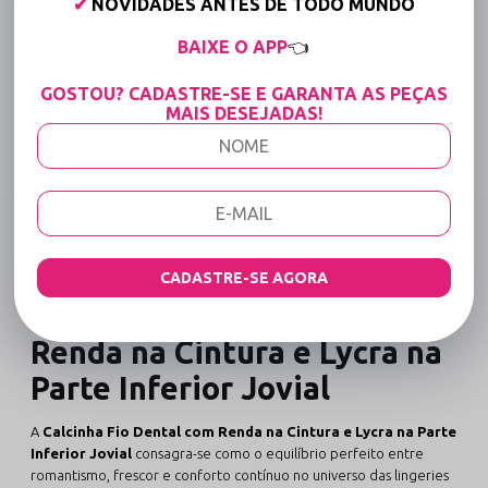
✔
NOVIDADES ANTES DE TODO MUNDO
Até 6x Sem Juros (Varejo)
BAIXE O APP
👈
15% OFF para Compras Acima de R$400,00 (Varejo)
GOSTOU? CADASTRE-SE E GARANTA AS PEÇAS
Tabela de medidas
MAIS DESEJADAS!
Compartilhe:
DESCRIÇÃO COMPLETA
Código identificador (SKU):
3099
CADASTRE-SE AGORA
Calcinha Fio Dental com
Renda na Cintura e Lycra na
Parte Inferior Jovial
A
Calcinha Fio Dental com Renda na Cintura e Lycra na Parte
Inferior Jovial
consagra-se como o equilíbrio perfeito entre
romantismo, frescor e conforto contínuo no universo das lingeries