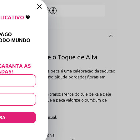
Compartilhe:
LICATIVO
💖
PAGO
TODO MUNDO

uquet de Flores e o Toque de Alta
GARANTA AS
cia e Bordado Pêssego
ADAS!
. Esta peça é uma celebração da sedução
reo do tule illusion ao luxo tátil de
bordados florais em
turas estratégico
: a leveza transparente do tule deixa a pele
elagem
fio dental
garante que a peça valorize o bumbum de
ele com extrema riqueza visual.
RA
nte.
 técnica.
idade e respirabilidade ativa.