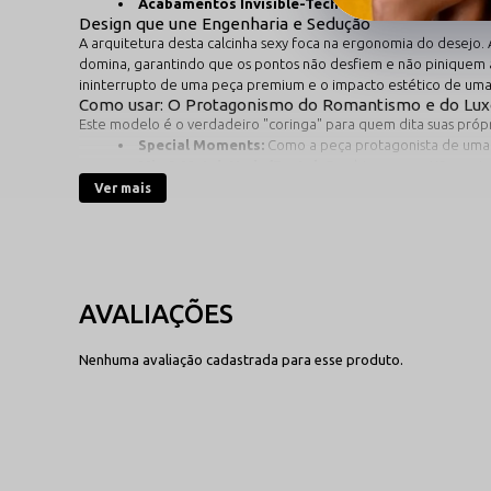
Acabamentos Invisible-Tech:
Elásticos finos e maci
Design que une Engenharia e Sedução
A arquitetura desta
calcinha sexy
foca na ergonomia do desejo. A
domina, garantindo que os pontos não desfiem e não piniquem 
ininterrupto de uma peça premium e o impacto estético de uma
Como usar: O Protagonismo do Romantismo e do Lu
Este modelo é o verdadeiro "coringa" para quem dita suas própri
Special Moments:
Como a peça protagonista de uma p
Mix & Match Nude/Pastel:
Combine com sutiãs em ton
Autoestima Diária:
Sinta o prazer tátil de vestir ma
Ver mais
Benefícios que você vai sentir na pele
Ao vestir a Calcinha em Bordado Pêssego Sensualle, a primeira s
íntima fresca, seca e saudável. Você sentirá o prazer de uma 
destacar o que há de melhor em você.
Por que escolher a Sensualle?
Com um legado consolidado de
mais de 20 anos de autoridade
,
rendas sofisticadas e bordados icônicos em objetos de desejo qu
extrema e um design que valoriza a força e a autonomia feminin
Nenhuma avaliação cadastrada para esse produto.
Protocolo de Manutenção e Longevidade
Para preservar a delicadeza dos bordados e a transparência do t
Lavagem estritamente manual com sabão neutro e água fria log
Tenha cuidado extra com unhas, anéis e acessórios ao manusear a
Secagem obrigatória à sombra
, protegendo a integridade d
Não utilize máquinas de lavar ou secadoras; o cuidado artesanal g