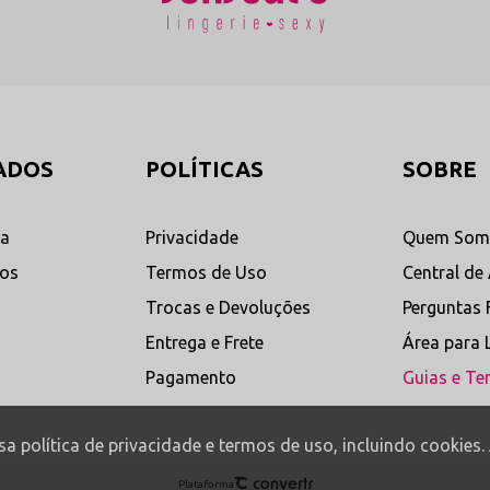
o e higiene.
re Tule.
J).
ransparência?
Sim. O modelo é confeccionado em tule transparente premium,
ADOS
POLÍTICAS
SOBRE
ordado foi desenvolvido com acabamento macio e aplicação refinada para ga
 possui acabamento Invisible-Tech com elásticos finos e suaves, proporciona
ta
Privacidade
Quem Som
utilizado possui elasticidade multidirecional e alta resistência, oferecendo de
dos
Termos de Uso
Central de
om forro íntimo em 100% algodão, proporcionando mais proteção, respirabili
Trocas e Devoluções
Perguntas 
ça?
O ideal é realizar lavagem manual com sabão neutro e água fria, evitand
.
Entrega e Frete
Área para 
Pagamento
Guias e Te
ssa política de privacidade e termos de uso, incluindo cookie
Plataforma