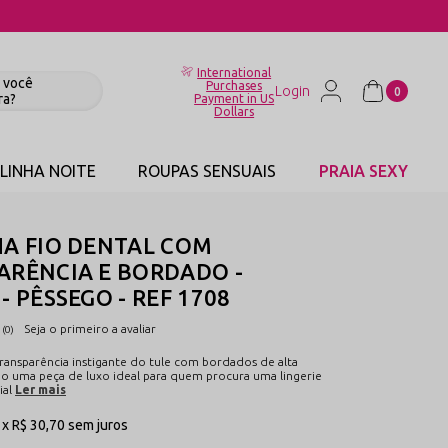
PP
International
Purchases
0
Payment in US
Dollars
LINHA NOITE
ROUPAS SENSUAIS
PRAIA SEXY
HA FIO DENTAL COM
ARÊNCIA E BORDADO -
- PÊSSEGO - REF 1708
Seja o primeiro a avaliar
(0)
ransparência instigante do tule com bordados de alta
do uma peça de luxo ideal para quem procura uma lingerie
ial
Ler mais
1x
R$ 30,70
sem juros