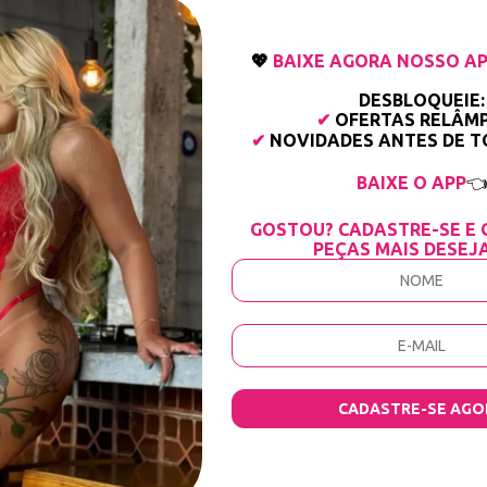
💖
BAIXE AGORA NOSSO AP
DESBLOQUEIE:
✔
OFERTAS RELÂM
✔
NOVIDADES ANTES DE 
BAIXE O APP

 Bordado Pêssego: O Romantismo Provocante do Bo
GOSTOU? CADASTRE-SE E 
 chique à sua gaveta de lingeries com a
Calcinha Fio Dental com Transparên
PEÇAS MAIS DESEJ
da o próprio magnetismo com delicadeza e sofisticação. Unindo o frescor eté
e
lingerie sexy de luxo
no decorrer do atual ano.
irresistível?
a presença do desejo. O segredo da sua irresistibilidade está no
jogo de tex
s ramos de
bordados florais pêssego
parecem flutuar sobre o corpo. A mod
agnetismo que só a excelência industrial da Sensualle entrega.
 fios acetinados no tom pêssego, criando arabescos e flores que decoram a p
CADASTRE-SE AGO
 elasticidade multidirecional, oferecendo o visual
illusion
moderno e instiga
ejado para desenhar a silhueta natural com total estabilidade e sofisticação
 clássica da Sensualle que oferece o consagrado "toque gelado", alta durabil