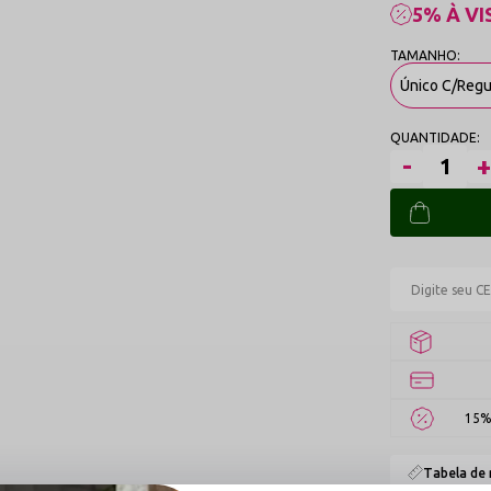
5% À VI
Único C/Reg
15%
Tabela de