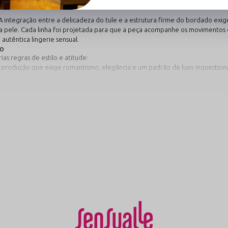
os que contornam o quadril perfeitamente, garantindo que a peça permaneça
 integração entre a delicadeza do tule e a estrutura firme do bordado exige
a pele. Cada linha foi projetada para que a peça acompanhe os movimentos
 autêntica
lingerie sensual
.
xo
as regras de estilo e atitude:
rodução que exige romantismo, elegância e um padrão de luxo inquestioná
s de pêssego, nude ou branco rendado para criar um conjunto luminoso, fr
teriais nobres e uma modelagem que celebra seu corpo sob o look casual, ma
ensação é de uma suavidade absoluta sobre as curvas. A poliamida de última 
peça que respeita a sua fisiologia, entregando a segurança de um caimento
 a Sensualle é sinônimo de tradição e inovação no coração de
Nova Friburgo
.
e resistem ao tempo. Escolher Sensualle é investir no luxo nacional, feito p
a.
ule:
o após o uso.
 trama delicada do tule para evitar fios puxados.
as fibras e o tom suave do pêssego da degradação térmica solar.
arante a vida útil da sua lingerie favorita por muito mais tempo.