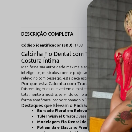
DESCRIÇÃO COMPLETA
Código identificador (SKU):
1708
Calcinha Fio Dental com Transparência e
Costura Íntima
Manifeste sua autoridade máxima e adicione a doçura do fetiche
inteligente, meticulosamente projetada para a mulher que coman
relevo no tom pêssego
, esta peça estabelece o novo padrão d
Por que esta Calcinha com Transparência e Bordado é 
Existem lingeries que vestem e existem detalhes que consagram 
totalmente à mostra, servindo como uma tela nua onde os rico
forma anatômica, proporcionando o "boost" de autoestima e o m
Destaques que Elevam o Padrão
Bordado Floral em Relevo:
Arte têxtil refinada com
Tule Invisível Crystal:
Base transparente ultraleve com
Modelagem Fio Dental de Elite:
Corte anatômico plan
Poliamida e Elastano Premium (90/10):
A base nobre