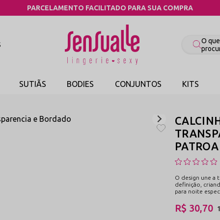
COMPRE PELO WHATSA
S
SUTIÃS
BODIES
CONJUNTOS
KITS
CALCIN
TRANSP
PATROA 
O design une a t
definição, crian
para noite espec
R$ 30,70