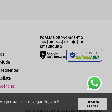
 criando um elegante efeito illusion que valoriza os
FORMAS DE PAGAMENTO
rantir conforto durante o uso, sem causar atrito ou
SITE SEGURO
ndo ajuste anatômico discreto e reduzindo marcas sob
VERIFICADA POR
os
licadeza visual sem abrir mão da durabilidade.
 Ajuda
dade e conforto para a região íntima.
Frequentes
o máquinas de lavar, secadoras e contato com acessórios
Lojista
ndências
s. Ao permanecer navegando, você
Estou de
acordo
Copyrigh Sensualle Lingeries - 2024. Todos os direitos reservados.