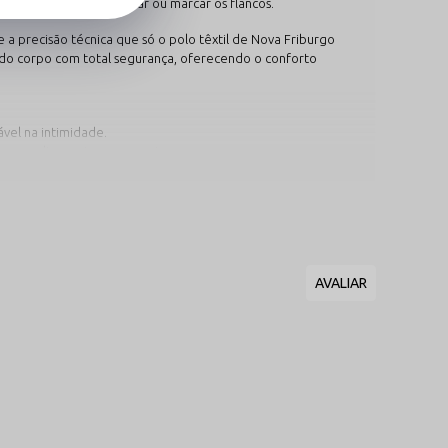
 posicionada sem apertar ou marcar os flancos.
 a precisão técnica que só o polo têxtil de
Nova Friburgo
 do corpo com total segurança, oferecendo o conforto
vel na intimidade.
esco e altamente provocante.
ntendo o segredo do poder oculto com total frescor.
geração facilita a troca térmica contínua, mantendo a região
 que não deforma e o glamour de uma peça desenhada para
 Nossa fábrica domina a arte de transformar fios tecnológicos,
ara mulheres que exigem qualidade industrial, durabilidade