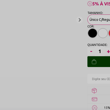
5% À VI
Único C/Reg
15%