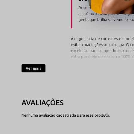
Desenvolvida com algodão prem
anatômico incomparável. O gran
gentil que brilha suavemente so
A engenharia de corte deste modelo 
evitam marcações sob a roupa. O co
excelente para compor looks casuai
extra por meio de seu forro 100% a
Ver mais
Escolha o Tom Ideal 
Navegue pela elegância clássica de n
Branco Clean
O sinônimo absoluto de frescor,
Nenhuma avaliação cadastrada para esse produto.
and elegância minimalista. O to
branco destaca o brilho da apli
em bijuteria fina com total suav