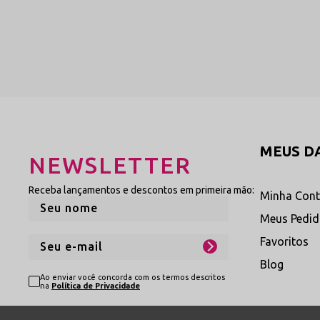
transmitindo um visual elegante
sofisticado.
Ver Calcinhas Brancas
→
Explore Novas Linhas
Navegue pelas categorias oficiais e
MEUS D
NEWSLETTER
Linha de Calcinhas em
Receba lançamentos e descontos em primeira mão:
Minha Con
Confira nossa seleção especiali
algodão premium, projetadas me
Meus Pedi
segurança, dermo-gentileza e b
Favoritos
momentos.
Ver Categoria Oficial
→
Blog
Ao enviar você concorda com os termos descritos
na
Política de Privacidade
Manual Prático de Co