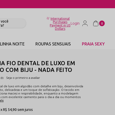
International
Purchases
0
Payment in US
Dollars
LINHA NOITE
ROUPAS SENSUAIS
PRAIA SEXY
A FIO DENTAL DE LUXO EM
 COM BIJU - NADA FEITO
Seja o primeiro a avaliar
(0)
ntal de luxo em algodão com detalhe em biju, desenvolvida
to, delicadeza e um toque de sofisticação. O tecido em
iona maciez e respirabilidade, enquanto a modelagem
vas com excelente caimento para o dia a dia ou momentos
ais
1x
R$ 54,90
sem juros