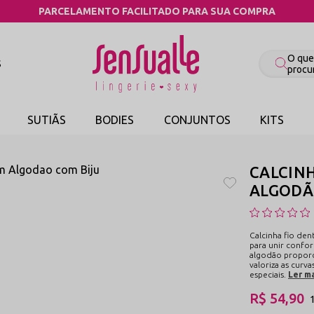
COMPRE PELO WHATSAPP
S
SUTIÃS
BODIES
CONJUNTOS
KITS
CALCINH
ALGODÃO
Calcinha fio de
para unir confor
algodão proporc
valoriza as cur
especiais.
Ler m
R$ 54,90