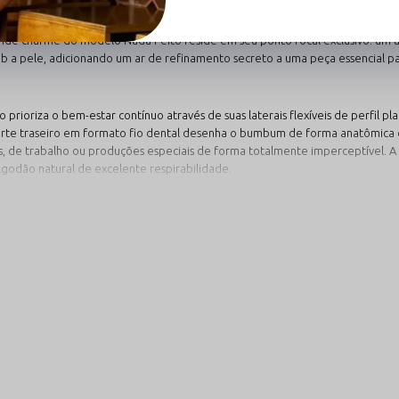
ium de alta gramatura e toque extremamente macio, esta calcinha fio dent
de charme do modelo Nada Feito reside em seu ponto focal exclusivo: um a
b a pele, adicionando um ar de refinamento secreto a uma peça essencial pa
prioriza o bem-estar contínuo através de suas laterais flexíveis de perfil pl
rte traseiro em formato fio dental desenha o bumbum de forma anatômica e
s, de trabalho ou produções especiais de forma totalmente imperceptível. A
lgodão natural de excelente respirabilidade.
para Emoldurar a Sua Silhueta
ossa paleta de cores curingas para enriquecer a sua gaveta de lingeries fina
Preto Absorvente
Verm
 pureza
Clássico, poderoso e altamente versátil
A expre
m
para todas as ocasiões. A calcinha preta
vivacid
cação
oferece discrição total sob roupas
vermelh
idade,
escuras enquanto a biju aplicada cria um
um belo