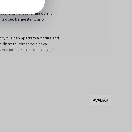
al apresenta um ajuste
dorno em bijuteria fina dermo-
ra o seu bem-estar diário.
ano, que não apertam a cintura and
 discreta, tornando a peça
 zona íntima conta com proteção
s:
elho Paixão
ssão marcante do desejo, da
ade and do poder visual. O tom
o acende a autoestima e cria
 contraste de cor sobre a pele,