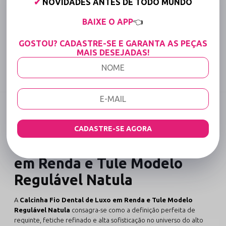
✔
NOVIDADES ANTES DE TODO MUNDO
Até 6x Sem Juros (Varejo)
BAIXE O APP
👈
15% OFF para Compras Acima de R$400,00 (Varejo)
GOSTOU? CADASTRE-SE E GARANTA AS PEÇAS
Tabela de medidas
MAIS DESEJADAS!
Compartilhe:
DESCRIÇÃO COMPLETA
Código identificador (SKU):
2874
CADASTRE-SE AGORA
Calcinha Fio Dental de Luxo
em Renda e Tule Modelo
Regulável Natula
A
Calcinha Fio Dental de Luxo em Renda e Tule Modelo
Regulável Natula
consagra-se como a definição perfeita de
requinte, fetiche refinado e alta sofisticação no universo do alto