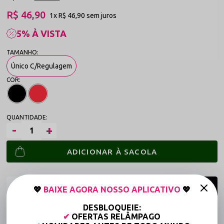
R$ 46,90
1x
R$ 46,90
sem juros
5% À VISTA
Único C/Regulagem
ADICIONAR À SACOLA
💖
BAIXE AGORA NOSSO APLICATIVO
💖
DESBLOQUEIE:
Frete grátis a partir de R$149,90 (Varejo)*
✔
OFERTAS RELÂMPAGO