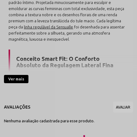
padrão íntimo. Projetada minuciosamente para esculpir e
emoldurar as curvas femininas com total exclusividade, esta peça
combina a textura nobre e os desenhos florais de uma renda
premium com a leveza translúcida do tule macio. Cada legítima
peça da
linha regulável da Sensualle
foi desenhada para assentar
perfeitamente sobre a silhueta, gerando uma atmosfera
magnética, luxuosa e inesquecível.
Conceito Smart Fit: O Conforto
Absoluto da Regulagem Lateral Fina
Desenvolvida para valorizar o corpo com foco em uma
Ver mais
proposta ultra minimalista, o grande destaque do modelo
Natula reside em suas tiras elásticas de alta memória com
passadores finos ajustáveis. Essa engenharia flexível
confere autonomia completa para adaptar a calcinha
milimetricamente aos contornos do seu quadril,
oferecendo uma experiência dermo-gentil em camada
única que se ajusta aos manequins do 38 ao 44 com total
Nenhuma avaliação cadastrada para esse produto.
suavidade.