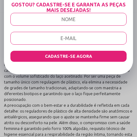
Compartilhe:
GOSTOU? CADASTRE-SE E GARANTA AS PEÇAS
MAIS DESEJADAS!
DESCRIÇÃO COMPLETA
Código identificador (SKU):
466
Calcinha Fio Dental de Tule com Laço Grande
no Bumbum Preto
Este modelo exclusivo da Sensualle redefine o conceito de lingerie sexy
CADASTRE-SE AGORA
com autoridade técnica e estética. O tule de poliamida utilizado possui
tecnologia de alta memória, o que garante que a calcinha acompanhe
cada movimento e retorne à sua forma original sem deformar, mesmo
com o volume sofisticado do laço acetinado. Por ser uma peça de
tamanho único com regulagem de plástico, ela elimina a necessidade
de grades de tamanho tradicionais, adaptando-se com maestria a
diferentes biotipos e garantindo que o laço fique perfeitamente
posicionado.
A preocupação com o bem-estar e a durabilidade é refletida em cada
detalhe: os reguladores de plástico de alta densidade são anatômicos e
antialérgicos, assegurando que o ajuste se mantenha firme sem causar
atrito ou desconforto na pele. Além disso, o compromisso com a saúde
feminina é garantido pelo forro 100% algodão, requisito técnico de
higiene essencial para a respirabilidade da região íntima, tornando esta