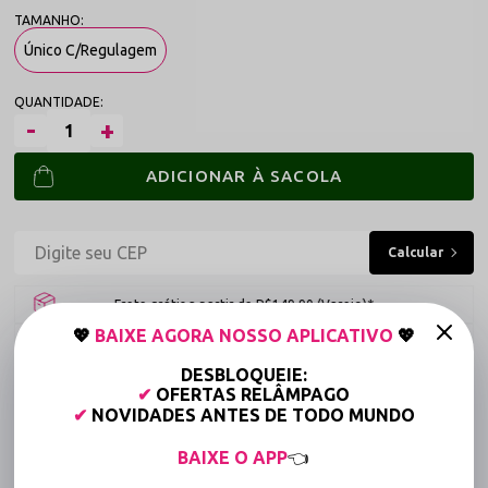
Único C/Regulagem
ADICIONAR À SACOLA
Frete grátis a partir de R$149,90 (Varejo)*
💖
BAIXE AGORA NOSSO APLICATIVO
💖
Até 6x Sem Juros (Varejo)
DESBLOQUEIE:
15% OFF para Compras Acima de R$400,00 (Varejo)
✔
OFERTAS RELÂMPAGO
✔
NOVIDADES ANTES DE TODO MUNDO
Tabela de medidas
BAIXE O APP
👈