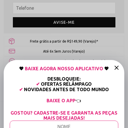
AVISE-ME
Frete grátis a partir de R$149,90 (Varejo)*
Até 6x Sem Juros (Varejo)
15% OFF para Compras Acima de R$400,00 (Varejo)
💖
BAIXE AGORA NOSSO APLICATIVO
💖
Tabela de medidas
DESBLOQUEIE:
✔
OFERTAS RELÂMPAGO
✔
NOVIDADES ANTES DE TODO MUNDO
Compartilhe:
BAIXE O APP
👈
DESCRIÇÃO COMPLETA
GOSTOU? CADASTRE-SE E GARANTA AS PEÇAS
MAIS DESEJADAS!
Código identificador (SKU):
2705
Calcinha Especial de Natal Fio Dental Vermelha