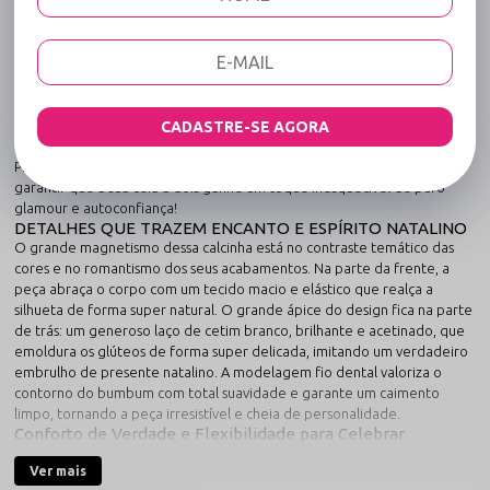
com Laço Branco: Sedução da Noite Feliz
Sabe aquela lingerie que é a cara das festas de fim de ano, perfeita
para celebrar com muito estilo, romance e uma dose extra de ousadia?
Este modelo especial de Natal foi desenhado para ser a grande estrela
da sua noite. Unindo a energia contagiante do vermelho vibrante com a
pureza e o charme de um lindo laço branco acetinado, ela é a escolha
CADASTRE-SE AGORA
definitiva para você se olhar no espelho e sentir o astral renovado.
Prepare-se para quebrar a rotina, presentear com bom gosto e
garantir que a sua ceia a dois ganhe um toque inesquecível de puro
glamour e autoconfiança!
DETALHES QUE TRAZEM ENCANTO E ESPÍRITO NATALINO
O grande magnetismo dessa calcinha está no contraste temático das
cores e no romantismo dos seus acabamentos. Na parte da frente, a
peça abraça o corpo com um tecido macio e elástico que realça a
silhueta de forma super natural. O grande ápice do design fica na parte
de trás: um generoso laço de cetim branco, brilhante e acetinado, que
emoldura os glúteos de forma super delicada, imitando um verdadeiro
embrulho de presente natalino. A modelagem fio dental valoriza o
contorno do bumbum com total suavidade e garante um caimento
limpo, tornando a peça irresistível e cheia de personalidade.
Conforto de Verdade e Flexibilidade para Celebrar
Nada de lingerie bonita que aperta ou incomoda na hora do brinde!
Ver mais
Pensando no seu bem-estar, esta calcinha é produzida com uma mistura