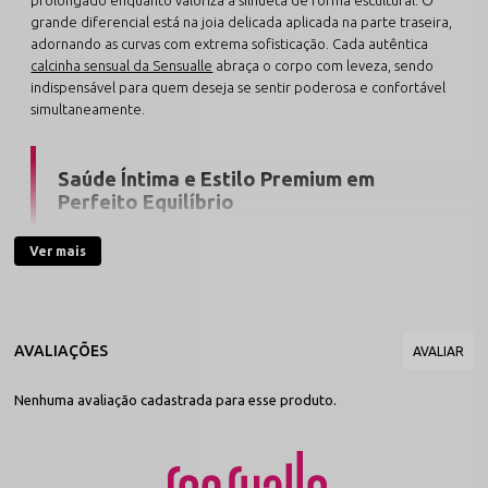
grande diferencial está na joia delicada aplicada na parte traseira,
adornando as curvas com extrema sofisticação. Cada autêntica
calcinha sensual da Sensualle
abraça o corpo com leveza, sendo
indispensável para quem deseja se sentir poderosa e confortável
simultaneamente.
Saúde Íntima e Estilo Premium em
Perfeito Equilíbrio
Confeccionada com fibra natural de algodão, esta peça é a
Ver mais
mais recomendada por especialistas para manter a
respirabilidade contínua da pele. O contraste genial entre
a leveza casual do tecido e o fetiche requintado da
bijuteria fina cria uma proposta marcante de lingerie sexy,
ideal tanto para surpreender em noites especiais quanto
para rechear sua rotina de auto-estima.
Nenhuma avaliação cadastrada para esse produto.
A engenharia de modelagem desta calcinha fio dental oferece
uma adaptação anatômica primorosa ao quadril, evitando
marcações indesejadas sob as roupas. O acessório metálico