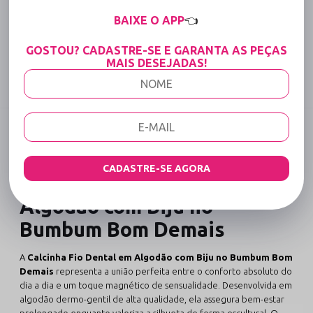
15% OFF para Compras Acima de R$400,00 (Varejo)
BAIXE O APP
👈
Tabela de medidas
GOSTOU? CADASTRE-SE E GARANTA AS PEÇAS
MAIS DESEJADAS!
Compartilhe:
DESCRIÇÃO COMPLETA
Código identificador (SKU):
1007
CADASTRE-SE AGORA
Calcinha Fio Dental em
Algodão com Biju no
Bumbum Bom Demais
A
Calcinha Fio Dental em Algodão com Biju no Bumbum Bom
Demais
representa a união perfeita entre o conforto absoluto do
dia a dia e um toque magnético de sensualidade. Desenvolvida em
algodão dermo-gentil de alta qualidade, ela assegura bem-estar
prolongado enquanto valoriza a silhueta de forma escultural. O