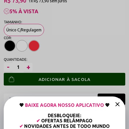
R$ 73,90
1x
R$ 73,90
sem juros
5% À VISTA
Único C/Regulagem
ADICIONAR À SACOLA
💖
BAIXE AGORA NOSSO APLICATIVO
💖
Frete grátis a partir de R$149,90 (Varejo)*
DESBLOQUEIE:
✔
OFERTAS RELÂMPAGO
Até 6x Sem Juros (Varejo)
✔
NOVIDADES ANTES DE TODO MUNDO