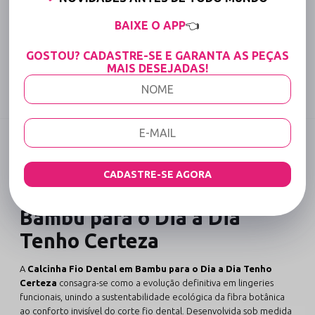
15% OFF para Compras Acima de R$400,00 (Varejo)
BAIXE O APP
👈
GOSTOU? CADASTRE-SE E GARANTA AS PEÇAS
Tabela de medidas
MAIS DESEJADAS!
Compartilhe:
DESCRIÇÃO COMPLETA
Código identificador (SKU):
222
CADASTRE-SE AGORA
Calcinha Fio Dental em
Bambu para o Dia a Dia
Tenho Certeza
A
Calcinha Fio Dental em Bambu para o Dia a Dia Tenho
Certeza
consagra-se como a evolução definitiva em lingeries
funcionais, unindo a sustentabilidade ecológica da fibra botânica
ao conforto invisível do corte fio dental. Desenvolvida sob medida