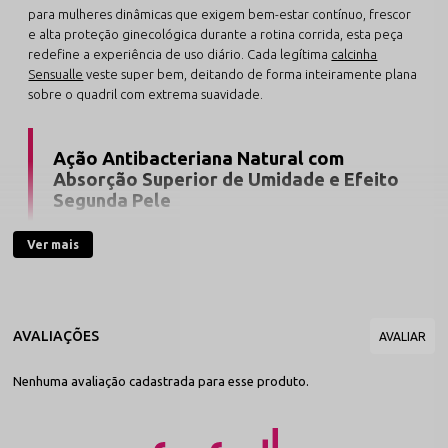
para mulheres dinâmicas que exigem bem-estar contínuo, frescor
e alta proteção ginecológica durante a rotina corrida, esta peça
redefine a experiência de uso diário. Cada legítima
calcinha
Sensualle
veste super bem, deitando de forma inteiramente plana
sobre o quadril com extrema suavidade.
Ação Antibacteriana Natural com
Absorção Superior de Umidade e Efeito
Segunda Pele
O grande trunfo tecnológico e fisiológico deste modelo
Ver mais
reside nas propriedades intrínsecas da sua matéria-prima
de origem natural. A viscose de bambu possui agentes
purificantes orgânicos que impedem a proliferação de
odores e fungos na pele, sendo altamente respirável para
evitar o abafamento íntimo. Com acabamentos ultrafinos
nas bordas, ela desaparece por completo sob roupas justas
de academia, leggings ou jeans colados, promovendo o
Nenhuma avaliação cadastrada para esse produto.
**ajuste perfeito no corpo** com excelente elasticidade.