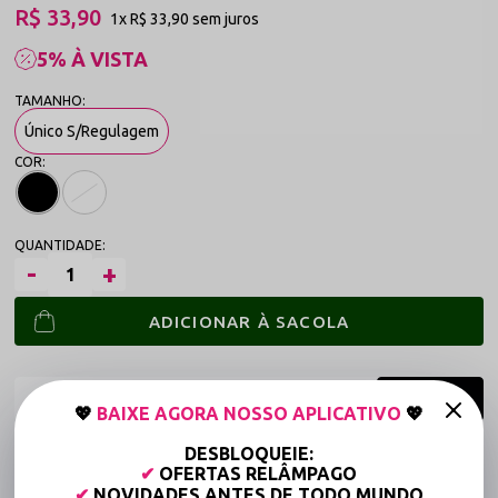
R$ 33,90
1x
R$ 33,90
sem juros
5% À VISTA
Único S/Regulagem
ADICIONAR À SACOLA
💖
BAIXE AGORA NOSSO APLICATIVO
💖
DESBLOQUEIE:
Frete grátis a partir de R$149,90 (Varejo)*
✔
OFERTAS RELÂMPAGO
Até 6x Sem Juros (Varejo)
✔
NOVIDADES ANTES DE TODO MUNDO