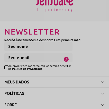
efeito de marcação zero absoluta. É a união exata entre o design
arrojado e a praticidade de uma bijuteria de laço que pode ser
retirada para a lavagem, mantendo a peça impecável. Visando ao
total cuidado ginecológico diário, a zona pélvica central inferior
possui forro protetor feito 100% em puro algodão respirável.
NEWSLETTER
Escolha Sua Tonalidade Clássica e Eleve
Receba lançamentos e descontos em primeira mão:
Seu Magnetismo
A calcinha Contente está disponível em cores de fábrica de alta
solidez visual, ideais para gerar contrastes monumentais com a
pele e destacar a bijuteria de laço:
Ao enviar você concorda com os termos descritos
na
Política de Privacidade
Tons Fatais (Preto e Vermelho)
MEUS DADOS
O topo absoluto do fetiche e da sedução imponente.
Enquanto o tom preto chique exala elegância e mistério
POLÍTICAS
noturno, o vermelho fatal confere um visual repleto de
audácia e paixão vibrante.
SOBRE
Ver Modelos de Calcinhas
→