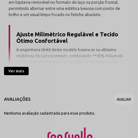
em bijuteria removível no formato de laço na porção frontal,
permitindo alternar entre uma estética luxuosa com ponto de
brilho e um visual limpo focado no fetiche absoluto.
Ajuste Milimétrico Regulável e Tecido
Ótimo Confortável
A engenharia têxtil deste modelo baseia-se na altíssima
resiliência da Lycra premium, combinando **90% Poliamida
e 10% Elastano** em suas guias elásticas de toque macio.
O sistema de
calcinha regulável
conta com passadores
Ver mais
finos nas laterais, permitindo calibrar o cós
milimetricamente aos flancos. O tamanho único inteligente
entrega excelente estabilidade e abraça com precisão
biotipos do manequim 38 ao 44.
A densidade nobre do tecido elástico oferece uma regulação
Nenhuma avaliação cadastrada para esse produto.
térmica eficiente e a confortável sensação de segunda pele
dermo-gentil que não pinica. O corte posterior estilo
fio dental
desenha e valoriza o contorno do bumbum de forma escultural,
sumindo completamente sob saias, vestidos ou calças justas com