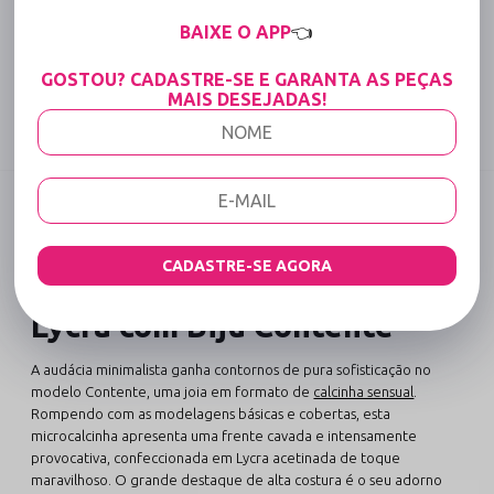
15% OFF para Compras Acima de R$400,00 (Varejo)
BAIXE O APP
👈
Tabela de medidas
GOSTOU? CADASTRE-SE E GARANTA AS PEÇAS
MAIS DESEJADAS!
Compartilhe:
DESCRIÇÃO COMPLETA
Código identificador (SKU):
668
CADASTRE-SE AGORA
Calcinha Fio Dental em
Lycra com Biju Contente
A audácia minimalista ganha contornos de pura sofisticação no
modelo Contente, uma joia em formato de
calcinha sensual
.
Rompendo com as modelagens básicas e cobertas, esta
microcalcinha apresenta uma frente cavada e intensamente
provocativa, confeccionada em Lycra acetinada de toque
maravilhoso. O grande destaque de alta costura é o seu adorno