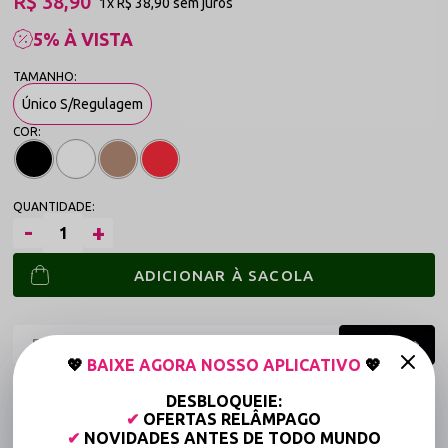
R$ 38,90
1x
R$ 38,90
sem juros
5% À VISTA
Único S/Regulagem
ADICIONAR À SACOLA
💖
BAIXE AGORA NOSSO APLICATIVO
💖
Frete grátis a partir de R$149,90 (Varejo)*
DESBLOQUEIE:
✔
OFERTAS RELÂMPAGO
Até 6x Sem Juros (Varejo)
✔
NOVIDADES ANTES DE TODO MUNDO