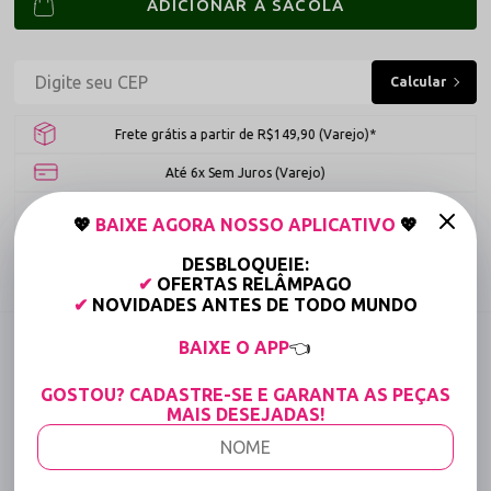
ADICIONAR À SACOLA
Frete grátis a partir de R$149,90 (Varejo)*
Até 6x Sem Juros (Varejo)
15% OFF para Compras Acima de R$400,00 (Varejo)
💖
BAIXE AGORA NOSSO APLICATIVO
💖
DESBLOQUEIE:
Compartilhe:
✔
OFERTAS RELÂMPAGO
✔
NOVIDADES ANTES DE TODO MUNDO
DESCRIÇÃO COMPLETA
BAIXE O APP
👈
Código identificador (SKU):
3031
GOSTOU? CADASTRE-SE E GARANTA AS PEÇAS
Calcinha Fio Dental em Renda Animal Print e
MAIS DESEJADAS!
Tule - Sensata - Pink Neon
Sofisticação artesanal aliada à tecnologia têxtil de ponta.
Calcinha Fio Dental em Renda Animal Print e Tule - Sensata -