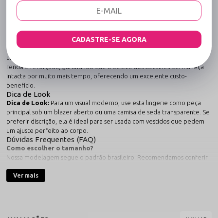
Pink Neon
é uma peça desenvolvida para unir a sofisticação da moda
íntima com o conforto essencial do dia a dia. Com um design pensado
para valorizar as curvas naturais, este item se destaca pela qualidade de
sua renda e pelo ajuste impecável no corpo.
Qualidade e Durabilidade Sensualle
CADASTRE-SE AGORA
O uso de fibras inteligentes e elastano premium confere a esta peça
uma resistência superior ao pilling e ao desbotamento. A trama da
renda é reforçada, garantindo que a beleza dos detalhes permaneça
intacta por muito mais tempo, oferecendo um excelente custo-
benefício.
Dica de Look
Dica de Look:
Para um visual moderno, use esta lingerie como peça
principal sob um blazer aberto ou uma camisa de seda transparente. Se
preferir discrição, ela é ideal para ser usada com vestidos que pedem
um ajuste perfeito ao corpo.
Dúvidas Frequentes (FAQ)
Como escolher o tamanho?
Nossa modelagem segue o padrão brasileiro. Recomendamos conferir
a tabela de medidas, lembrando que o elastano permite uma ótima
adaptação.
Ver mais
O tule é muito frágil?
Trabalhamos com tule de alta gramatura e elasticidade, que oferece
transparência sem abrir mão da durabilidade.
A renda pinica?