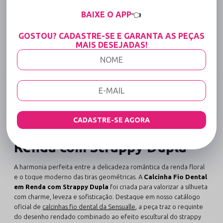
15% OFF para Compras Acima de R$400,00 (Varejo)
BAIXE O APP
👈
Tabela de medidas
GOSTOU? CADASTRE-SE E GARANTA AS PEÇAS
MAIS DESEJADAS!
Compartilhe:
DESCRIÇÃO COMPLETA
Código identificador (SKU):
118
CADASTRE-SE AGORA
Calcinha Fio Dental em
Renda com Strappy Dupla
A harmonia perfeita entre a delicadeza romântica da renda floral
e o toque moderno das tiras geométricas. A
Calcinha Fio Dental
em Renda com Strappy Dupla
foi criada para valorizar a silhueta
com charme, leveza e sofisticação. Destaque em nosso catálogo
oficial de
calcinhas fio dental da Sensualle
, a peça traz o requinte
do desenho rendado combinado ao efeito escultural do strappy