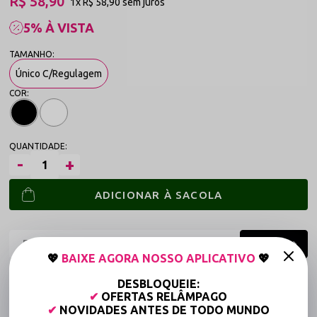
R$ 58,90
1x
R$ 58,90
sem juros
5% À VISTA
Único C/Regulagem
ADICIONAR À SACOLA
💖
BAIXE AGORA NOSSO APLICATIVO
💖
Frete grátis a partir de R$149,90 (Varejo)*
DESBLOQUEIE:
✔
OFERTAS RELÂMPAGO
Até 6x Sem Juros (Varejo)
✔
NOVIDADES ANTES DE TODO MUNDO