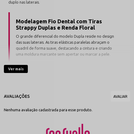
duplo nas laterais.
Modelagem Fio Dental com Tiras
Strappy Duplas e Renda Floral
O grande diferencial do modelo Dupla reside no design
das suas laterais. As tiras elásticas paralelas abraçam o
quadril de forma suave, destacando a cintura e criando
uma moldura marcante sem apertar ou marcar a pele.
Ver mais
Desenvolvida com renda de alta densidade no polo têxtil de Nova
Friburgo, esta peça da nossa linha de
calcinhas em renda
garante
elasticidade flexível, toque dermo-gentil e alta respirabilidade.
Ideal para compor produções elegantes e sensuais, a peça integra
nosso acervo de
calcinhas com tiras strappy
e está disponível nas
cores essenciais
Preto e Branco
, contando com forro protetor
interno 100% algodão antialérgico.
Nenhuma avaliação cadastrada para esse produto.
Destaques de Estilo e Caimento
Perfeito