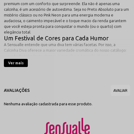
premium com um conforto que surpreende. Ela não é apenas uma
calcinha; é um acessório de autoestima. Seja no Preto Absoluto para um
mistério clássico ou no Pink Neon para uma energia moderna e
audaciosa, o caimento impecável e o toque macio da renda garantem
que você esteja pronta para conquistar o mundo (ou o quarto) com
elegância total.
Um Festival de Cores para Cada Humor
A Sensualle entende que uma diva tem várias facetas. Por isso, a
Calcinha Diva oferece a maior variedade cromática do nosso catálogo:
As Fatais:
Preto, Branco, Vermelho e Amarelo vibrante.
As Elétricas (Neon):
Pink, Laranja e Amarelo Neon — perfeitas
Ver mais
para realçar o bronzeado e trazer a tendência de 2026 para sua
intimidade.
E muito mais:
Uma paleta completa para você colecionar e
nunca repetir o visual.
Destaques do Modelo Diva
Renda Floral Premium:
Trama delicada com acabamento "soft
touch" que não irrita a pele e mantém a maciez.
Nenhuma avaliação cadastrada para esse produto.
Modelagem Fio Dental:
Corte clássico que valoriza o bumbum,
proporcionando um visual alongado e sexy.
Cintura com Elasticidade Inteligente:
Elásticos finos e
resistentes que mantêm a peça no lugar sem apertar ou marcar os
flancos.