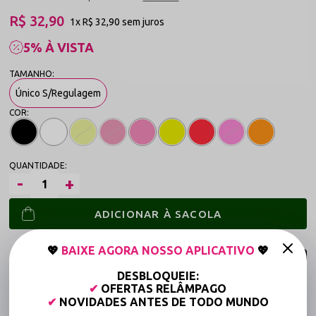
R$ 32,90
1x
R$ 32,90
sem juros
5% À VISTA
Único S/Regulagem
ADICIONAR À SACOLA
💖
BAIXE AGORA NOSSO APLICATIVO
💖
DESBLOQUEIE:
✔
OFERTAS RELÂMPAGO
Frete grátis a partir de R$149,90 (Varejo)*
✔
NOVIDADES ANTES DE TODO MUNDO