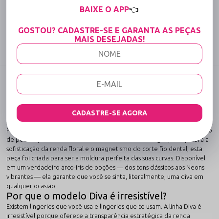
Até 6x Sem Juros (Varejo)
BAIXE O APP
👈
15% OFF para Compras Acima de R$400,00 (Varejo)
GOSTOU? CADASTRE-SE E GARANTA AS PEÇAS
MAIS DESEJADAS!
Compartilhe:
DESCRIÇÃO COMPLETA
Código identificador (SKU):
3321
Calcinha Fio Dental em Renda "Diva" –
CADASTRE-SE AGORA
Sensualle
Para quem não se contenta com o comum, a Calcinha Diva é o manifesto
de poder que você veste todos os dias. Com um design que equilibra a
sofisticação da renda floral e o magnetismo do corte fio dental, esta
peça foi criada para ser a moldura perfeita das suas curvas. Disponível
em um verdadeiro arco-íris de opções — dos tons clássicos aos Neons
vibrantes — ela garante que você se sinta, literalmente, uma diva em
qualquer ocasião.
Por que o modelo Diva é irresistível?
Existem lingeries que você usa e lingeries que te usam. A linha Diva é
irresistível porque oferece a transparência estratégica da renda