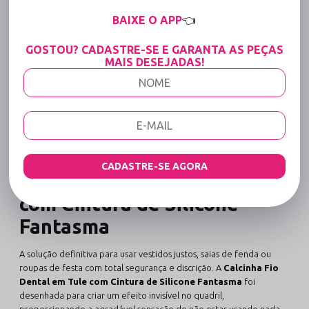
15% OFF para Compras Acima de R$400,00 (Varejo)
BAIXE O APP
👈
Tabela de medidas
GOSTOU? CADASTRE-SE E GARANTA AS PEÇAS
MAIS DESEJADAS!
Compartilhe:
DESCRIÇÃO COMPLETA
Código identificador (SKU):
903
CADASTRE-SE AGORA
Calcinha Fio Dental em Tule
com Cintura de Silicone
Fantasma
A solução definitiva para usar vestidos justos, saias de fenda ou
roupas de festa com total segurança e discrição. A
Calcinha Fio
Dental em Tule com Cintura de Silicone Fantasma
foi
desenhada para criar um efeito invisível no quadril,
proporcionando a agradável sensação de não estar usando nada