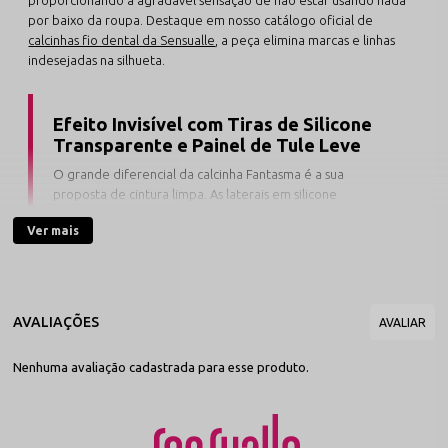
por baixo da roupa. Destaque em nosso catálogo oficial de
calcinhas fio dental da Sensualle
, a peça elimina marcas e linhas
indesejadas na silhueta.
Efeito Invisível com Tiras de Silicone
Transparente e Painel de Tule Leve
O grande diferencial da calcinha Fantasma é a sua
proposta de cintura limpa. As laterais em silicone
transparente aderem suavemente ao quadril sem
Ver mais
pressionar, enquanto a frente e a traseira em tule leve
garantem cobertura delicada e visual imperceptível sob
tecidos finos.
Fabricada com alto padrão de qualidade no polo têxtil de Nova
Friburgo, esta lingerie da nossa linha de
calcinhas em tule
é
Nenhuma avaliação cadastrada para esse produto.
indispensável para produções sofisticadas. Disponível nas cores
essenciais
Preto, Branco e Vermelho
, a peça conecta-se em
perfeita harmonia às nossas seleções de
calcinhas sensuais
e ao
catálogo geral de
lingeries por cores da Sensualle
.