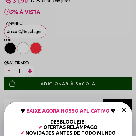
R$ 31,90
1x
R$ 31,90
sem juros
5% À VISTA
Único C/Regulagem
ADICIONAR À SACOLA
💖
BAIXE AGORA NOSSO APLICATIVO
💖
Frete grátis a partir de R$149,90 (Varejo)*
DESBLOQUEIE:
✔
OFERTAS RELÂMPAGO
Até 6x Sem Juros (Varejo)
✔
NOVIDADES ANTES DE TODO MUNDO