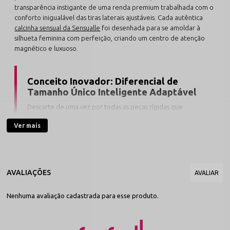
transparência instigante de uma renda premium trabalhada com o
conforto inigualável das tiras laterais ajustáveis. Cada autêntica
calcinha sensual da Sensualle
foi desenhada para se amoldar à
silhueta feminina com perfeição, criando um centro de atenção
magnético e luxuoso.
Conceito Inovador: Diferencial de
Tamanho Único Inteligente Adaptável
Descarte de uma vez por todas as peças rígidas que
apertam ou marcam os quadris. Este modelo foi
Ver mais
inteiramente estruturado sob a proposta de
Tamanho
Único Inteligente com regulagens laterais, vestindo
com perfeição do manequim 38 ao 44
. Seus passadores
de alto padrão dão autonomia total para adaptar as tiras
milimetricamente ao corpo de forma dermo-gentil.
Nenhuma avaliação cadastrada para esse produto.
A engenharia têxtil dessa calcinha fio dental prioriza o toque suave
e a dermo-gentileza contínua sobre a pele. A renda vazada com
arabescos florais promove um sofisticado jogo de esconde-e-