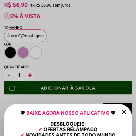
R$ 56,90
1x
R$ 56,90
sem juros
5% À VISTA
Único C/Regulagem
ADICIONAR À SACOLA
💖
BAIXE AGORA NOSSO APLICATIVO
💖
DESBLOQUEIE:
Frete grátis a partir de R$149,90 (Varejo)*
✔
OFERTAS RELÂMPAGO
Até 6x Sem Juros (Varejo)
✔
NOVIDADES ANTES DE TODO MUNDO