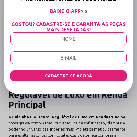
15% OFF para Compras Acima de R$400,00 (Varejo)
BAIXE O APP
👈
GOSTOU? CADASTRE-SE E GARANTA AS PEÇAS
Tabela de medidas
MAIS DESEJADAS!
Compartilhe:
DESCRIÇÃO COMPLETA
Código identificador (SKU):
152
CADASTRE-SE AGORA
Calcinha Fio Dental
Regulável de Luxo em Renda
Principal
A
Calcinha Fio Dental Regulável de Luxo em Renda Principal
consagra-se como a tradução absoluta de sofisticação, glamour e
poder no universo das lingeries finas. Projetada meticulosamente
para exaltar as curvas com total exclusividade, ela combina a