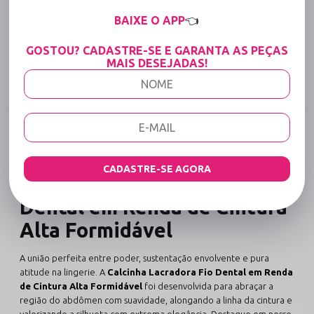
15% OFF para Compras Acima de R$400,00 (Varejo)
BAIXE O APP
👈
Tabela de medidas
GOSTOU? CADASTRE-SE E GARANTA AS PEÇAS
MAIS DESEJADAS!
Compartilhe:
DESCRIÇÃO COMPLETA
Código identificador (SKU):
107
CADASTRE-SE AGORA
Calcinha Lacradora Fio
Dental em Renda de Cintura
Alta Formidável
A união perfeita entre poder, sustentação envolvente e pura
atitude na lingerie. A
Calcinha Lacradora Fio Dental em Renda
de Cintura Alta Formidável
foi desenvolvida para abraçar a
região do abdômen com suavidade, alongando a linha da cintura e
valorizando a silhueta com extrema elegância. Destaque em nosso