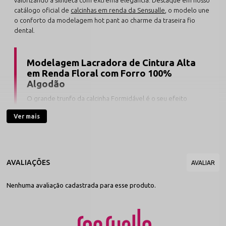
catálogo oficial de
calcinhas em renda da Sensualle
, o modelo une
o conforto da modelagem hot pant ao charme da traseira fio
dental.
Modelagem Lacradora de Cintura Alta
em Renda Floral com Forro 100%
Algodão
O grande trunfo da calcinha Formidável é o seu efeito
modelador confortável. O cós alto rendado desenha a
Ver mais
cintura e suaviza os flancos sem comprimir ou incomodar,
enquanto a modelagem fio dental traseira valoriza as
curvas sem criar marcas sob roupas ajustadas.
Desenvolvida com alto padrão de qualidade no polo têxtil de
Nova Friburgo, esta lingerie da nossa linha de
calcinhas fio dental
Nenhuma avaliação cadastrada para esse produto.
conta com elásticos macios que não dobram ou enrolam no corpo.
Disponível nas cores clássicas e poderosas
Preto, Branco e
Vermelho
, a peça conecta-se perfeitamente às nossas seções de
calcinhas sensuais
e ao catálogo geral de
lingeries por cores da