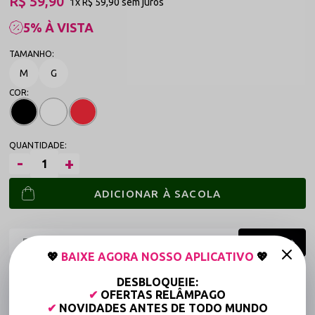
R$ 59,90
1x
R$ 59,90
sem juros
5% À VISTA
M
G
ADICIONAR À SACOLA
💖
BAIXE AGORA NOSSO APLICATIVO
💖
Frete grátis a partir de R$149,90 (Varejo)*
DESBLOQUEIE:
✔
OFERTAS RELÂMPAGO
Até 6x Sem Juros (Varejo)
✔
NOVIDADES ANTES DE TODO MUNDO