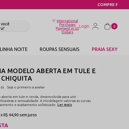
International
Purchases
0
Payment in US
Dollars
LINHA NOITE
ROUPAS SENSUAIS
PRAIA SEXY
HA MODELO ABERTA EM TULE E
 CHIQUITA
Seja o primeiro a avaliar
(0)
 aberta em tule e renda, desenvolvida para unir
elicadeza e sensualidade. A modelagem valoriza as curvas
aimento e acabamento sofisticado.
Ler mais
1x
R$ 44,90
sem juros
STA