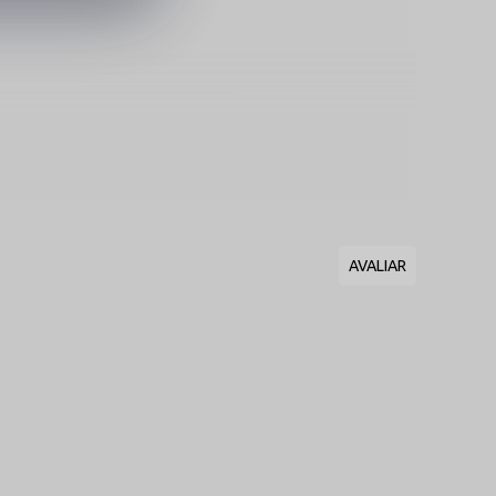
 e Renda
e arrematado por detalhes em
que suave e visual sofisticado.