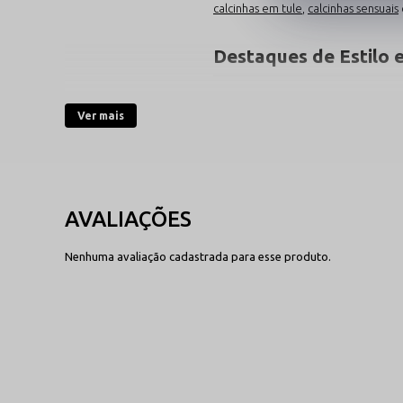
calcinhas em tule
,
calcinhas sensuais
Destaques de Estilo e
Confira os detalhes projetados para
Ver mais
Abertura Íntima Estrat
Modelagem vazada no cavalo que
momentos intensos a dois com pr
Ver Calcinhas Abertas
→
Nenhuma avaliação cadastrada para esse produto.
Explore Mais Categor
Aproveite para navegar pelas seções
Calcinhas Eróticas