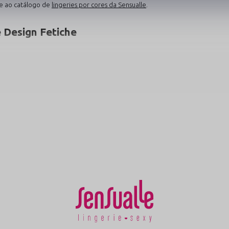
e ao catálogo de
lingeries por cores da Sensualle
.
 Design Fetiche
 transformar suas noites com o máximo de atitude e liberdade:
égica
Transparência em Tule
 permite liberdade total e
Corpo leve em tule transparent
aticidade e apelo erótico único.
renda floral macia, garantindo to
Ver Calcinhas em Tule
→
ias do Nosso Catálogo Oficial
 oficiais da Sensualle Lingerie e monte produções inesquecíveis:
Lingeries por Cores