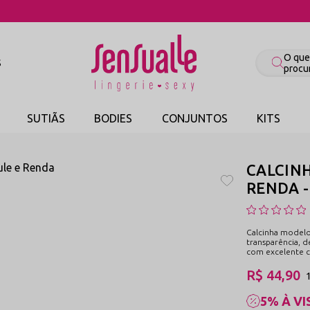
COMPRE PELO WHATSAPP
S
SUTIÃS
BODIES
CONJUNTOS
KITS
CALCIN
RENDA -
Calcinha modelo
transparência, d
com excelente c
R$ 44,90
5% À VI