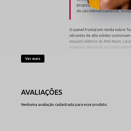
proposta de tamanho único int
do cós milimetricamente, moldan
O painel frontal em renda nobre Tou
vibrantes de alta solidez contornam
impacto elétrico do Pink Neon, Lar
especiais. Pensando no total confo
algodão respirável.
Ver mais
Descubra a Vibração d
Explore as combinações contrastante
Modelos no Viés Neon
Nenhuma avaliação cadastrada para esse produto.
(Pink, Laranja e Amare
Cores fluorescentes e vibrantes 
impacto visual. Ideais para emol
corpo de forma geométrica co