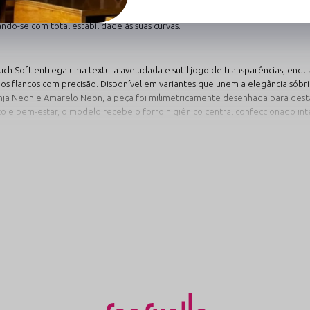
eligente (veste de forma estável manequins do
38 ao 44
), as tiras reguláveis
do-se com total estabilidade às suas curvas.
ch Soft entrega uma textura aveludada e sutil jogo de transparências, enqua
 os flancos com precisão. Disponível em variantes que unem a elegância sóbri
anja Neon e Amarelo Neon, a peça foi milimetricamente desenhada para desta
rto e bem-estar, o modelo recebe o forro higiênico central confeccionado i
a Linha Olívia e Escolha Seu Estilo
s feitas sob medida para acender a atmosfera íntima e valorizar as linhas do 
Modelos no Preto e Branco
Calci
lo)
Clássico
Regu
de alto
A expressão máxima da elegância
Linger
durar o
neutra aliada ao fetiche minimalista.
gentil c
m uma
Composições limpas e sofisticadas que
projeta