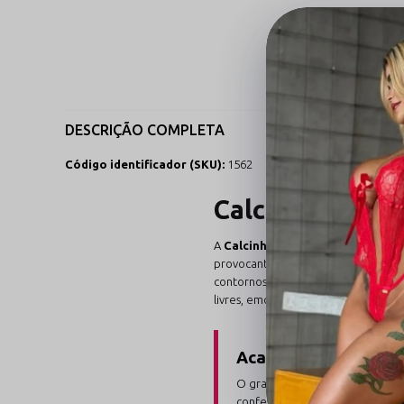
DESCRIÇÃO COMPLETA
Código identificador (SKU):
1562
Calcinha Model
A
Calcinha Modelo Só Fio Dental
provocante. Confeccionada em rend
contornos elétricos fluorescentes. S
livres, emoldurando o quadril e a r
Acabamento em Plásti
O grande diferencial estrutural
confeccionadas em
plástico a