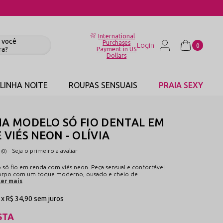
International
Purchases
0
Payment in US
Dollars
LINHA NOITE
ROUPAS SENSUAIS
PRAIA SEXY
HA MODELO SÓ FIO DENTAL EM
 VIÉS NEON - OLÍVIA
Seja o primeiro a avaliar
(0)
 só fio em renda com viés neon. Peça sensual e confortável
 corpo com um toque moderno, ousado e cheio de
Ler mais
1x
R$ 34,90
sem juros
STA