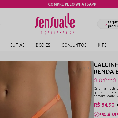
COMPRE PELO WHATSAPP
S
SUTIÃS
BODIES
CONJUNTOS
KITS
CALCIN
RENDA E
Calcinha modelo
que valoriza o
personalidade.
R$ 34,90
5% À VI