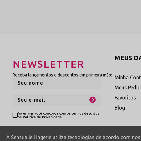
energia pélvica contagiante, m
e ousada.
Ver Categoria de Calcinhas
Explore Nossas Variaç
Aproveite as condições exclusivas 
MEUS D
NEWSLETTER
Sensualle:
Receba lançamentos e descontos em primeira mão:
Minha Con
Calcinha Só o Fio Dent
Meus Pedi
Modelagens ultra minimalistas f
Favoritos
em deixar o bumbum totalmente
com tiras elásticas ultrafinas,
Blog
entregando o máximo teor de 
Ao enviar você concorda com os termos descritos
e fetiche.
na
Política de Privacidade
Ver Coleção
→
A Sensualle Lingerie utiliza tecnologias de acordo com no