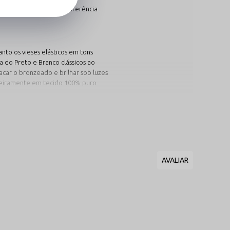
 permitem ajustar a circunferência
nto os vieses elásticos em tons
a do Preto e Branco clássicos ao
car o bronzeado e brilhar sob luzes
nteiramente em tecido 100% puro
quadril:
nha Só o Fio com
lagem
ie rica em acabamento dermo-
om tiras ajustáveis de acrílico,
da para sumir sob o look e