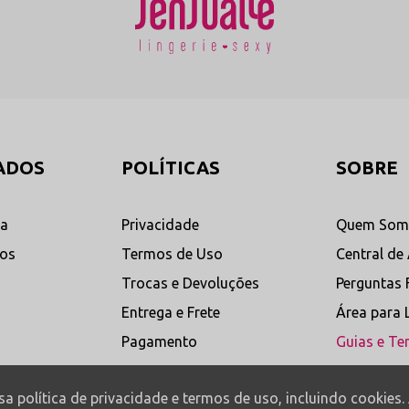
oderna
valorizam as tramas florais da renda
entreg
com requinte.
alto pa
Ver Categoria de Calcinhas
Ver Ca
→
→
ões e Linhas Direto de Fábrica
em atacado e varejo direto de Nova Friburgo para renovar sua coleção com 
ADOS
POLÍTICAS
SOBRE
ta
Privacidade
Quem Som
al
Calcinha com Strappy ou
Calc
dos
Termos de Uso
Central de
Tiras
ocadas
Peças f
Trocas e Devoluções
Perguntas 
Designs geométricos e inovadores que
 livre
macias 
utilizam linhas elásticas nobres e
unindo 
Entrega e Frete
Área para 
recortes vazados para desenhar a
sedução
dermo-g
cintura com total atitude
Pagamento
Guias e Te
contemporânea.
Ver Modelos
Ver M
→
ssa política de privacidade e termos de uso, incluindo cookie