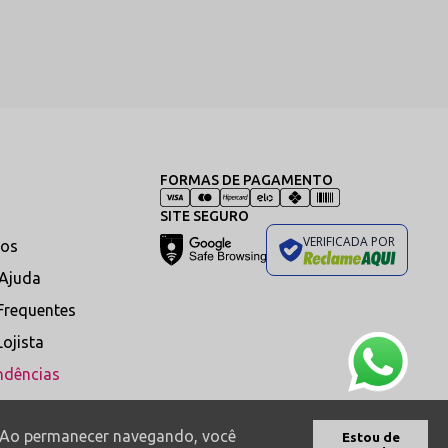
ar um caimento sob medida de
drão.
tegoria de Calcinhas
→
as modelagens mais desejadas da
FORMAS DE PAGAMENTO
SITE SEGURO
VERIFICADA POR
os
inha em Renda
 Ajuda
inas desenvolvidas com rendas
Frequentes
de excelente elasticidade,
estética romântica e caimento
Lojista
entil perfeito para o dia a dia.
ndências
odelos
→
s. Ao permanecer navegando, você
Estou de